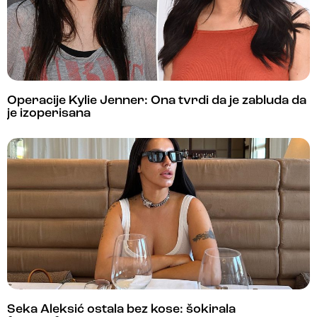
Operacije Kylie Jenner: Ona tvrdi da je zabluda da
je izoperisana
Seka Aleksić ostala bez kose: šokirala