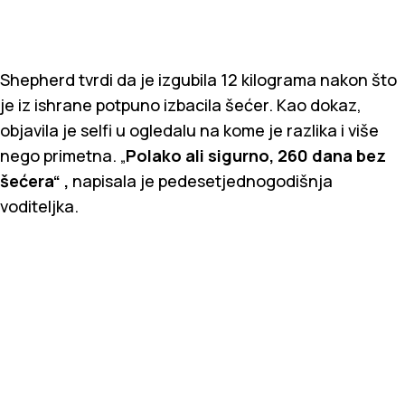
Shepherd tvrdi da je izgubila 12 kilograma nakon što
je iz ishrane potpuno izbacila šećer. Kao dokaz,
objavila je selfi u ogledalu na kome je razlika i više
nego primetna. „
Polako ali sigurno, 260 dana bez
šećera“ ,
napisala je pedesetjednogodišnja
voditeljka.