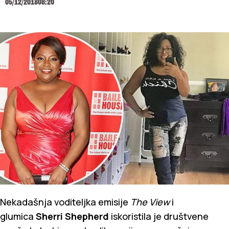
05/12/2018
08:20
Nekadašnja voditeljka emisije
The View
i
glumica
Sherri Shepherd
iskoristila je društvene