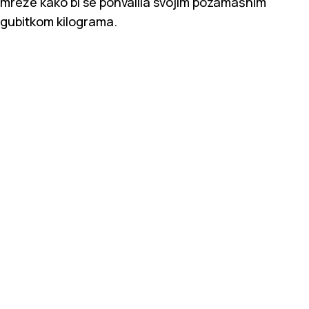
mreže kako bi se pohvalila svojim pozamašnim
gubitkom kilograma.