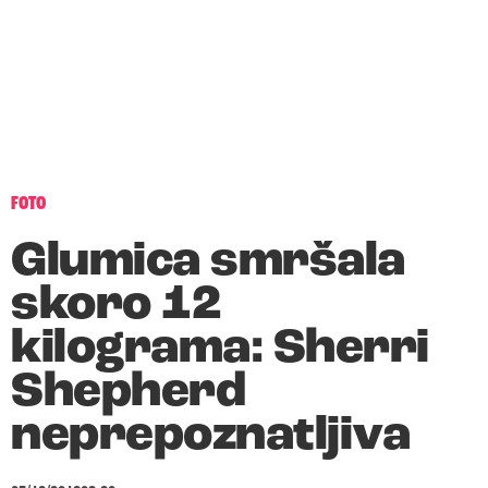
FOTO
Glumica smršala
skoro 12
kilograma: Sherri
Shepherd
neprepoznatljiva