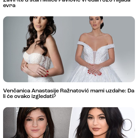
Zavirite u stan Milice Pavlović vredan 320 hiljada
evra
Venčanica Anastasije Ražnatović mami uzdahe: Da
li će ovako izgledati?