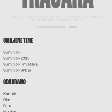
PORTAL TRACARA.COM NE ODGOVARA ZA SADRŽAJ I ISTINITOST
TEKSTOVA PRENETIH SA DRUGIH PORTALA.
© Tracara.com 2008 –
2026
OMILJENE TEME
Survivor
Survivor 2025
Survivor Hrvatska
Survivor Srbija
ODABRANO
Kontakt
Film
Foto