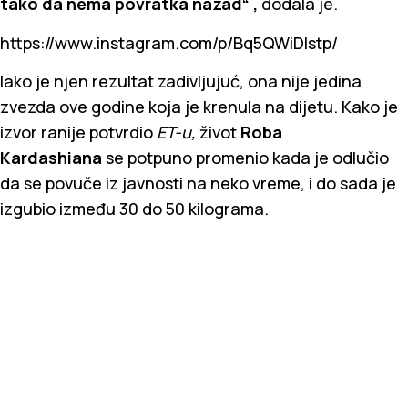
tako da nema povratka nazad“ ,
dodala je.
https://www.instagram.com/p/Bq5QWiDlstp/
Iako je njen rezultat zadivljujuć, ona nije jedina
zvezda ove godine koja je krenula na dijetu. Kako je
izvor ranije potvrdio
ET-u,
život
Roba
Kardashiana
se potpuno promenio kada je odlučio
da se povuče iz javnosti na neko vreme, i do sada je
izgubio između 30 do 50 kilograma.