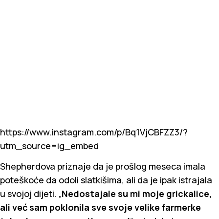
https://www.instagram.com/p/Bq1VjCBFZZ3/?
utm_source=ig_embed
Shepherdova priznaje da je prošlog meseca imala
poteškoće da odoli slatkišima, ali da je ipak istrajala
u svojoj dijeti. „
Nedostajale su mi moje grickalice,
ali već sam poklonila sve svoje velike farmerke