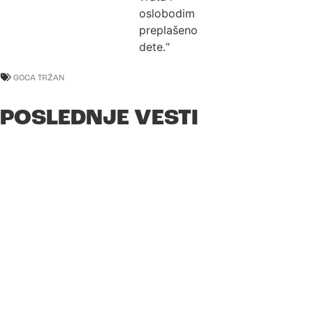
oslobodim
preplašeno
dete.“
GOCA TRŽAN
POSLEDNJE VESTI