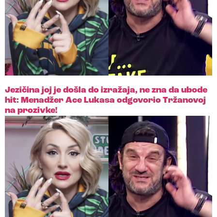
Jezičina joj je došla do izražaja, ne zna da ubode
hit: Menadžer Ace Lukasa odgovorio Tržanovoj
na prozivke!