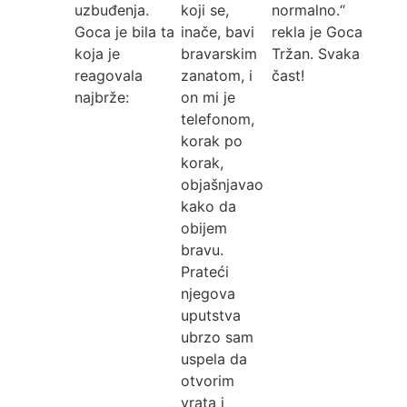
uzbuđenja.
koji se,
normalno.“
Goca je bila ta
inače, bavi
rekla je Goca
koja je
bravarskim
Tržan. Svaka
reagovala
zanatom, i
čast!
najbrže:
on mi je
telefonom,
korak po
korak,
objašnjavao
kako da
obijem
bravu.
Prateći
njegova
uputstva
ubrzo sam
uspela da
otvorim
vrata i