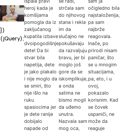
ispala pravi
se radi,
sam ja
heroj kada je
strčala sam
očigledno bila
komšijama
do njihovog
najstaloženija,
pomogla da iz
stana i rekla
pa sam
zaključanog
im da
najbrže
})
kupatila izbave
slučajno ne
reagovala.
(jQuery);
dvoipogodišnje
pokušavaju
Inače, po
dete! Da bi
da razvaljuju
prirodi nisam
stvar bila
bravu, jer bi
paničar, što
napetija, dete
moglo još
se u mnogim
je jako plakalo
gore da se
situacijama,
i nije moglo da
iskomplikuje,
pa, eto, i u
se smiri, što
a onda
ovoj,
nije išlo na
satima ne
pokazalo
ruku
bismo mogli
korisnim. Kad
spasiocima jer
da uđemo
se čovek
je dete ranije
unutra.
uspaniči, ne
dobijalo
Nazvala sam
može da
napade od
mog oca,
reaguje