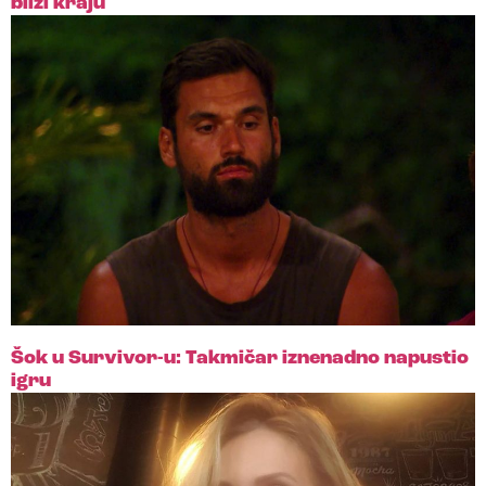
bliži kraju
Šok u Survivor-u: Takmičar iznenadno napustio
igru