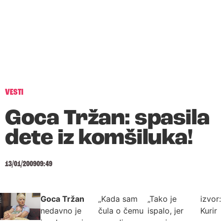
VESTI
Goca Tržan: spasila
dete iz komšiluka!
13/01/2009
09:49
Goca Tržan
„Kada sam
„Tako je
izvor:
nedavno je
čula o čemu
ispalo, jer
Kurir