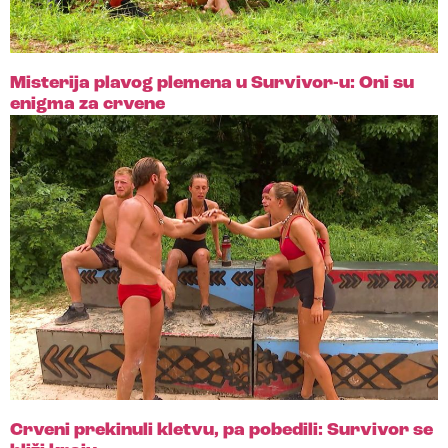
Misterija plavog plemena u Survivor-u: Oni su
enigma za crvene
Crveni prekinuli kletvu, pa pobedili: Survivor se