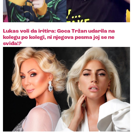
Lukas voli da iritira: Goca Tržan udarila na
kolegu po kolegi, ni njegova pesma joj se ne
sviđa!?