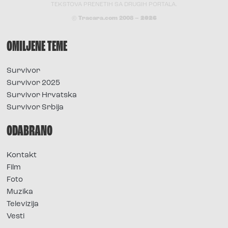
TEKSTOVA PRENETIH SA DRUGIH PORTALA.
© Tracara.com 2008 –
2026
OMILJENE TEME
Survivor
Survivor 2025
Survivor Hrvatska
Survivor Srbija
ODABRANO
Kontakt
Film
Foto
Muzika
Televizija
Vesti