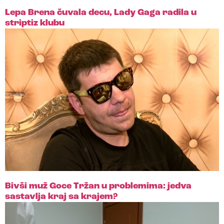
Lepa Brena čuvala decu, Lady Gaga radila u
striptiz klubu
Bivši muž Goce Tržan u problemima: jedva
sastavlja kraj sa krajem?