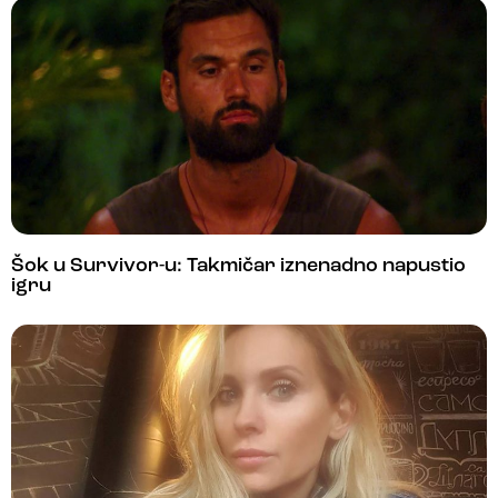
Šok u Survivor-u: Takmičar iznenadno napustio
igru