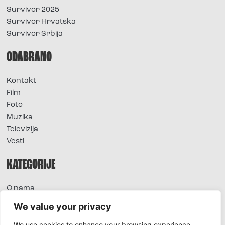
Survivor 2025
Survivor Hrvatska
Survivor Srbija
ODABRANO
Kontakt
Film
Foto
Muzika
Televizija
Vesti
KATEGORIJE
O nama
Sve vesti
We value your privacy
Extra
We use cookies to enhance your browsing experience,
Foto