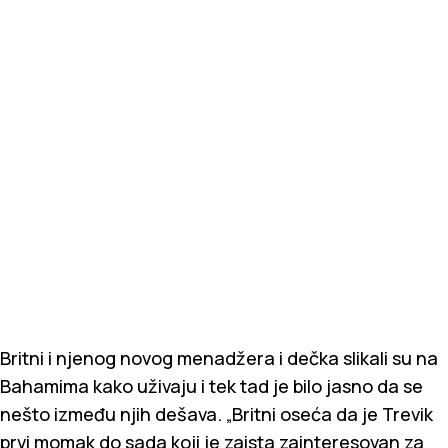
Britni i njenog novog menadžera i dečka slikali su na
Bahamima kako uživaju i tek tad je bilo jasno da se
nešto između njih dešava. „Britni oseća da je Trevik
prvi momak do sada koji je zaista zainteresovan za