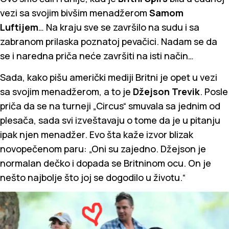
vezi sa svojim bivšim menadžerom
Samom
Luftijem
… Na kraju sve se završilo na sudu i sa
zabranom prilaska poznatoj pevačici. Nadam se da
se i naredna priča neće završiti na isti način…
Sada, kako pišu američki mediji Britni je opet u vezi
sa svojim menadžerom, a to je
Džejson Trevik
. Posle
priča da se na turneji „Circus“ smuvala sa jednim od
plesača, sada svi izveštavaju o tome da je u pitanju
ipak njen menadžer. Evo šta kaže izvor blizak
novopečenom paru: „Oni su zajedno. Džejson je
normalan dečko i dopada se Britninom ocu. On je
nešto najbolje što joj se dogodilo u životu.“