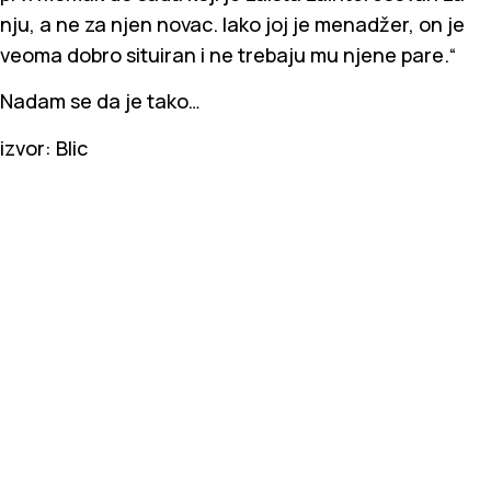
nju, a ne za njen novac. Iako joj je menadžer, on je
veoma dobro situiran i ne trebaju mu njene pare.“
Nadam se da je tako…
izvor: Blic