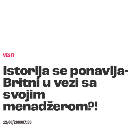
VESTI
Istorija se ponavlja-
Britni u vezi sa
svojim
menadžerom?!
12/06/2009
07:53