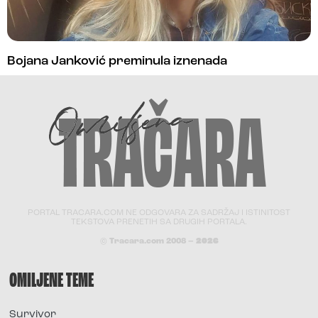
Bojana Janković preminula iznenada
PORTAL TRACARA.COM NE ODGOVARA ZA SADRŽAJ I ISTINITOST
TEKSTOVA PRENETIH SA DRUGIH PORTALA.
© Tracara.com 2008 –
2026
OMILJENE TEME
Survivor