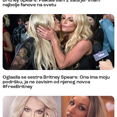
Britney Spears: Plakala sam 2 sata jer imam
najbolje fanove na svetu
Oglasila se sestra Britney Spears: Ona ima moju
podršku, ja ne zavisim od njenog novca
#FreeBritney