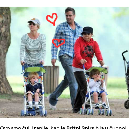
Ovo smo čuli i ranije, kad je
Britni Spirs
bila u čudnoj