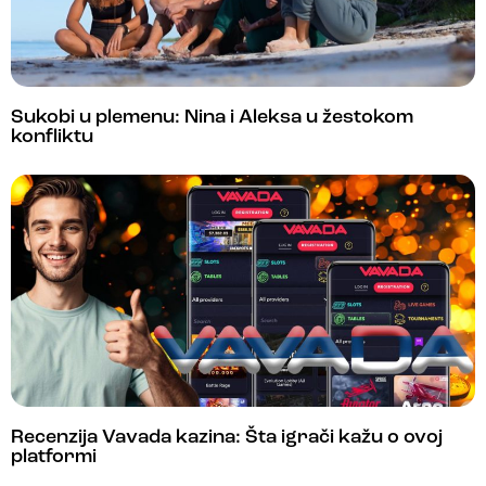
Sukobi u plemenu: Nina i Aleksa u žestokom
konfliktu
Recenzija Vavada kazina: Šta igrači kažu o ovoj
platformi