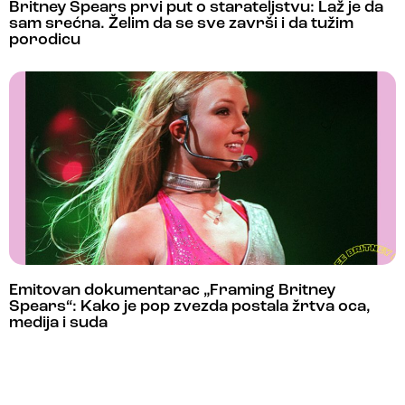
Britney Spears prvi put o starateljstvu: Laž je da
sam srećna. Želim da se sve završi i da tužim
porodicu
Emitovan dokumentarac „Framing Britney
Spears“: Kako je pop zvezda postala žrtva oca,
medija i suda