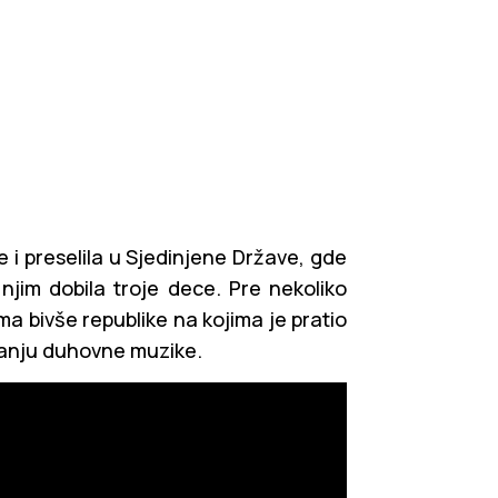
 i preselila u Sjedinjene Države, gde
njim dobila troje dece. Pre nekoliko
a bivše republike na kojima je pratio
manju duhovne muzike.