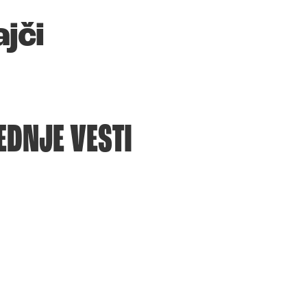
jči
EDNJE VESTI