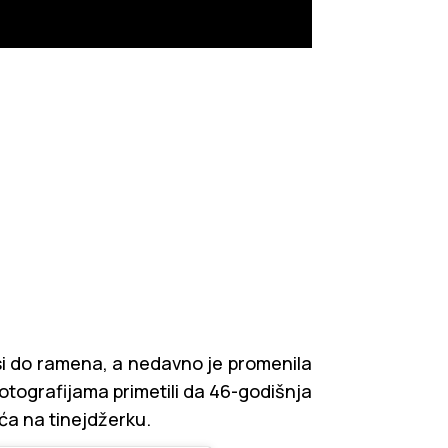
osi do ramena, a nedavno je promenila
fotografijama primetili da 46-godišnja
ća na tinejdžerku.