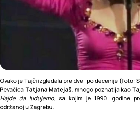
Ovako je Tajči izgledala pre dve i po decenije (foto:
Pevačica
Tatjana Matejaš
, mnogo poznatija kao
Ta
Hajde da ludujemo
, sa kojim je 1990. godine pr
održanoj u Zagrebu.