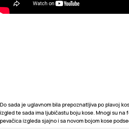
Do sada je uglavnom bila prepoznatljiva po plavoj k
izgled te sada ima ljubičastu boju kose. Mnogi su na 
pevačica izgleda sjajno i sa novom bojom kose podse