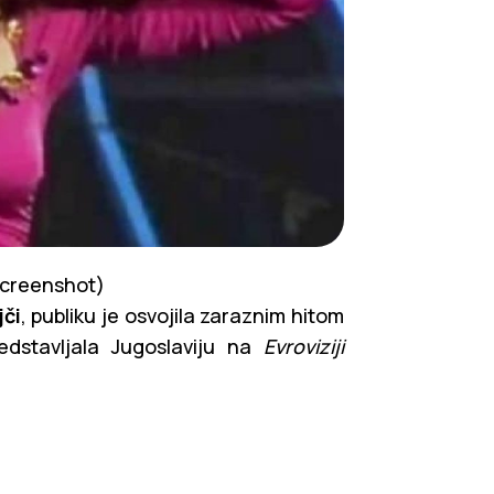
 Screenshot)
jči
, publiku je osvojila zaraznim hitom
edstavljala Jugoslaviju na
Evroviziji