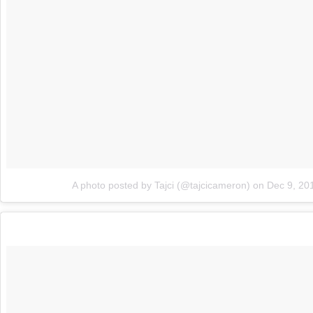
A photo posted by Tajci (@tajcicameron)
on
Dec 9, 20