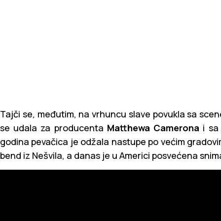
Tajči se, međutim, na vrhuncu slave povukla sa scene
se udala za producenta
Matthewa Camerona
i sa 
godina pevačica je odžala nastupe po većim gradovim
bend iz Nešvila, a danas je u Americi posvećena sni