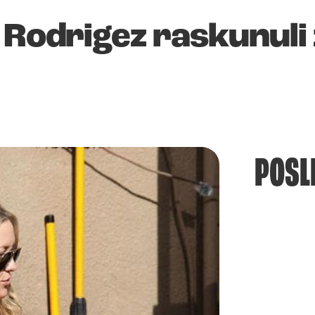
 Rodrigez raskunuli
POSL