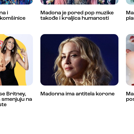
na i
Madona je pored pop muzike
Ma
komšinice
takođe i kraljica humanosti
pl
e Britney,
Madonna ima antitela korone
Ma
 smenjuju na
pos
ste