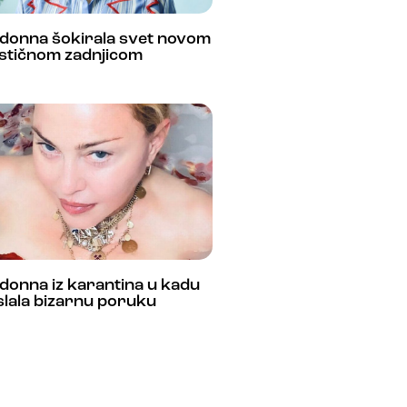
donna šokirala svet novom
astičnom zadnjicom
donna iz karantina u kadu
lala bizarnu poruku