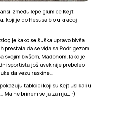
mansi između lepe glumice
Kejt
oda, koji je do Hesusa bio u kraćoj
azlog je kako se šuška upravo bivša
ah prestala da se viđa sa Rodrigezom
sa svojim bivšom, Madonom. Iako je
ni sportista još uvek nije preboleo
odluke da vezu raskine…
pokazuju tabloidi koji su Kejt uslikali u
 Ma ne brinem se ja za nju… :)