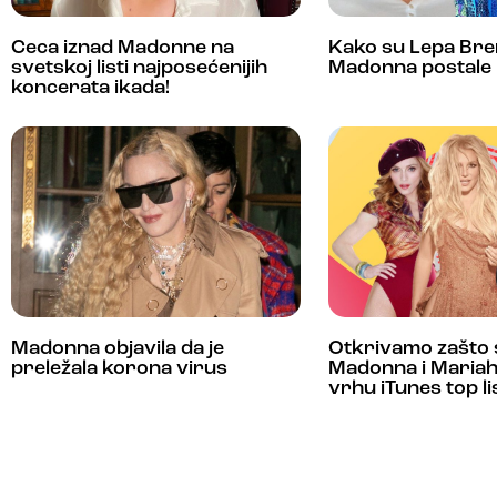
Ceca iznad Madonne na
Kako su Lepa Bre
svetskoj listi najposećenijih
Madonna postale 
koncerata ikada!
Madonna objavila da je
Otkrivamo zašto s
preležala korona virus
Madonna i Mariah
vrhu iTunes top li