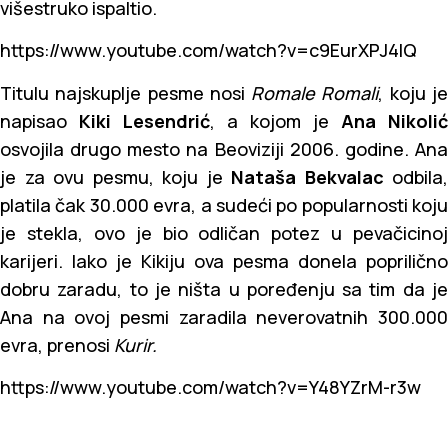
višestruko ispaltio.
https://www.youtube.com/watch?v=c9EurXPJ4IQ
Titulu najskuplje pesme nosi
Romale Romali
, koju j
napisao
Kiki Lesendrić
, a kojom je
Ana Nikolić
osvojila drugo mesto na Beoviziji 2006. godine. Ana
je za ovu pesmu, koju je
Nataša Bekvalac
odbila,
platila čak 30.000 evra, a sudeći po popularnosti koju
je stekla, ovo je bio odličan potez u pevačicinoj
karijeri. Iako je Kikiju ova pesma donela poprilično
dobru zaradu, to je ništa u poređenju sa tim da je
Ana na ovoj pesmi zaradila neverovatnih 300.000
evra, prenosi
Kurir.
https://www.youtube.com/watch?v=Y48YZrM-r3w