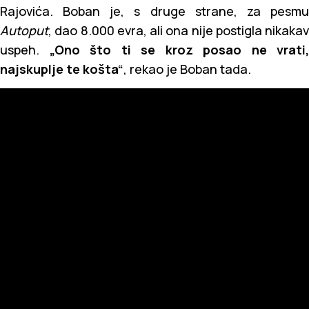
Rajovića. Boban je, s druge strane, za pesmu
Autoput
, dao 8.000 evra, ali ona nije postigla nikakav
uspeh.
„Ono što ti se kroz posao ne vrati,
najskuplje te košta“
, rekao je Boban tada.