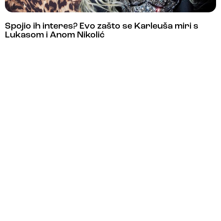
Spojio ih interes? Evo zašto se Karleuša miri s
Lukasom i Anom Nikolić