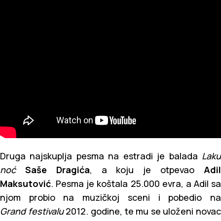
Druga najskuplja pesma na estradi je balada
Laku
noć
Saše Dragića
, a koju je otpevao
Adi
Maksutović
. Pesma je koštala 25.000 evra, a Adil sa
njom probio na muzičkoj sceni i pobedio na
Grand festivalu
2012. godine, te mu se uloženi novac