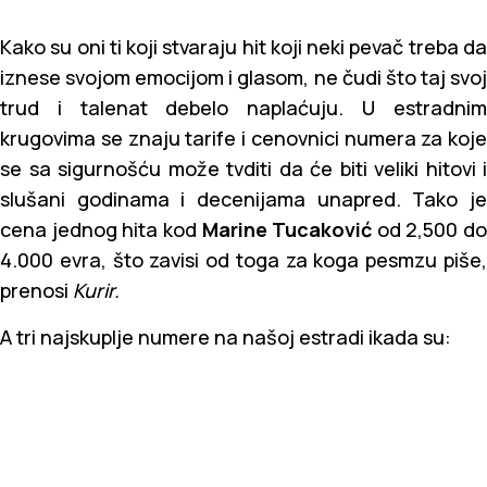
Kako su oni ti koji stvaraju hit koji neki pevač treba da
iznese svojom emocijom i glasom, ne čudi što taj svoj
trud i talenat debelo naplaćuju. U estradnim
krugovima se znaju tarife i cenovnici numera za koje
se sa sigurnošću može tvditi da će biti veliki hitovi i
slušani godinama i decenijama unapred. Tako je
cena jednog hita kod
Marine Tucaković
od 2,500 do
4.000 evra, što zavisi od toga za koga pesmzu piše,
prenosi
Kurir.
A tri najskuplje numere na našoj estradi ikada su: