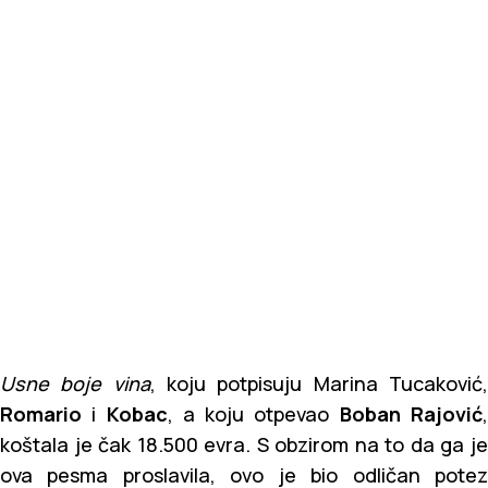
Usne boje vina
, koju potpisuju Marina Tucaković
Romario
i
Kobac
, a koju otpevao
Boban Rajović
koštala je čak 18.500 evra. S obzirom na to da ga je
ova pesma proslavila, ovo je bio odličan potez