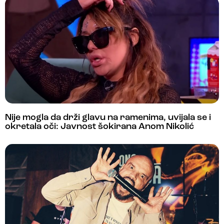
Nije mogla da drži glavu na ramenima, uvijala se i
okretala oči: Javnost šokirana Anom Nikolić