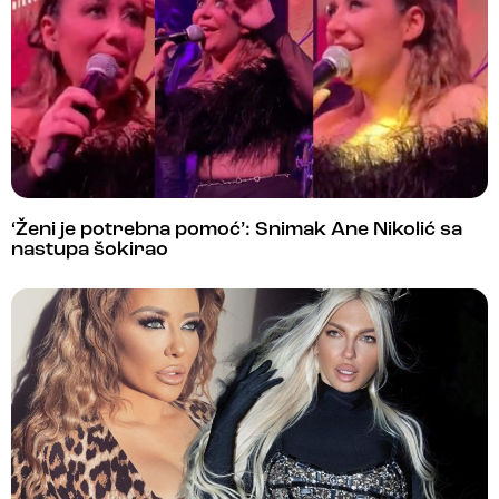
‘Ženi je potrebna pomoć’: Snimak Ane Nikolić sa
nastupa šokirao