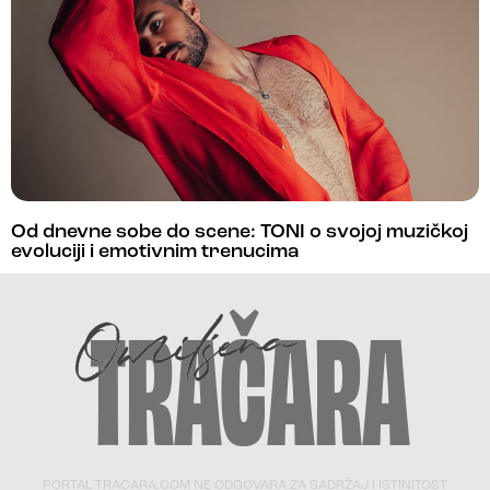
Od dnevne sobe do scene: TONI o svojoj muzičkoj
evoluciji i emotivnim trenucima
PORTAL TRACARA.COM NE ODGOVARA ZA SADRŽAJ I ISTINITOST