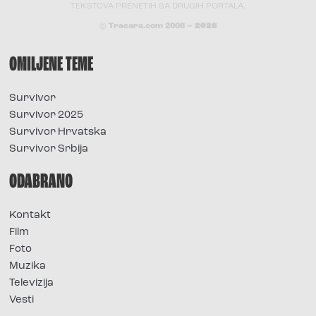
TEKSTOVA PRENETIH SA DRUGIH PORTALA.
© Tracara.com 2008 –
2026
OMILJENE TEME
Survivor
Survivor 2025
Survivor Hrvatska
Survivor Srbija
ODABRANO
Kontakt
Film
Foto
Muzika
Televizija
Vesti