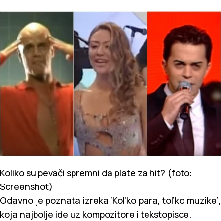
Koliko su pevači spremni da plate za hit? (foto:
Screenshot)
Odavno je poznata izreka ‘Kol’ko para, tol’ko muzike’,
koja najbolje ide uz kompozitore i tekstopisce.