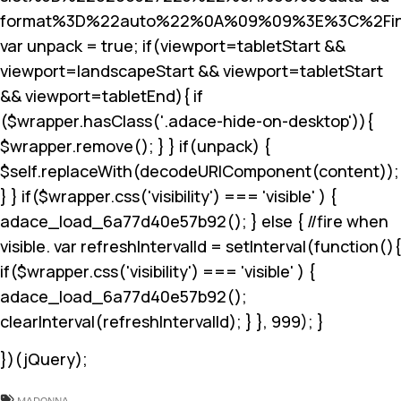
format%3D%22auto%22%0A%09%09%3E%3C%2Fin
var unpack = true; if(viewport
=tabletStart &&
viewport
=landscapeStart && viewport
=tabletStart
&& viewport
=tabletEnd){ if
($wrapper.hasClass('.adace-hide-on-desktop')){
$wrapper.remove(); } } if(unpack) {
$self.replaceWith(decodeURIComponent(content));
} } if($wrapper.css('visibility') === 'visible' ) {
adace_load_6a77d40e57b92(); } else { //fire when
visible. var refreshIntervalId = setInterval(function(){
if($wrapper.css('visibility') === 'visible' ) {
adace_load_6a77d40e57b92();
clearInterval(refreshIntervalId); } }, 999); }
})(jQuery);
MADONNA