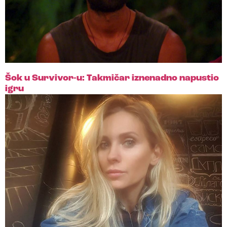
Šok u Survivor-u: Takmičar iznenadno napustio
igru