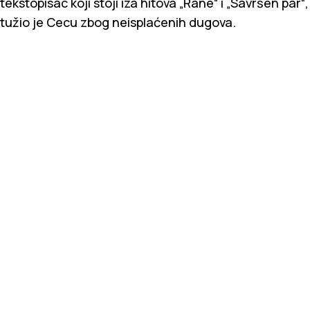
tekstopisac koji stoji iza hitova „Rane“ i „Savršen par“,
tužio je Cecu zbog neisplaćenih dugova.