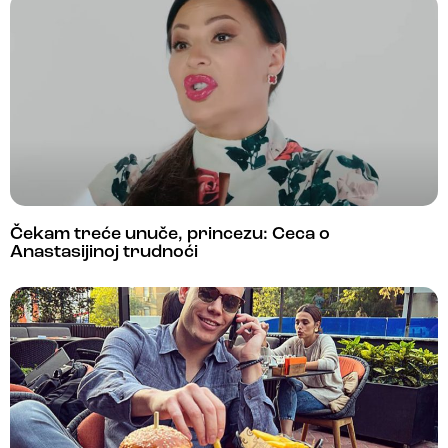
Čekam treće unuče, princezu: Ceca o
Anastasijinoj trudnoći