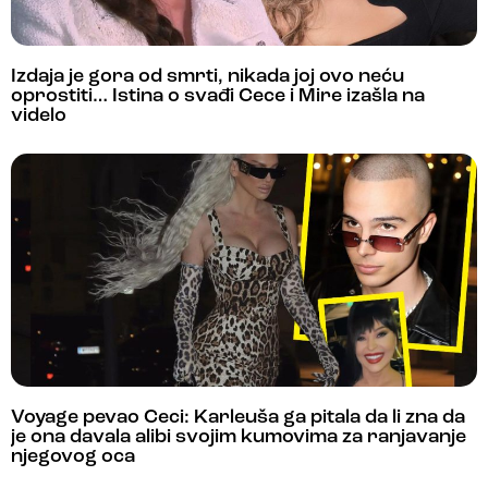
Izdaja je gora od smrti, nikada joj ovo neću
oprostiti… Istina o svađi Cece i Mire izašla na
videlo
Voyage pevao Ceci: Karleuša ga pitala da li zna da
je ona davala alibi svojim kumovima za ranjavanje
njegovog oca