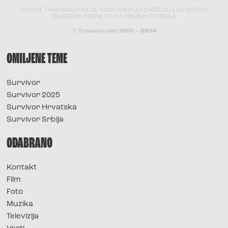
PORTAL TRACARA.COM NE ODGOVARA ZA SADRŽAJ I ISTINITOST
TEKSTOVA PRENETIH SA DRUGIH PORTALA.
© Tracara.com 2008 –
2026
OMILJENE TEME
Survivor
Survivor 2025
Survivor Hrvatska
Survivor Srbija
ODABRANO
Kontakt
Film
Foto
Muzika
Televizija