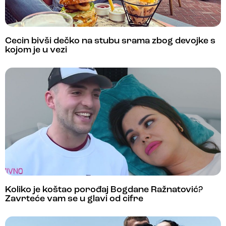
Cecin bivši dečko na stubu srama zbog devojke s
kojom je u vezi
Koliko je koštao porođaj Bogdane Ražnatović?
Zavrteće vam se u glavi od cifre