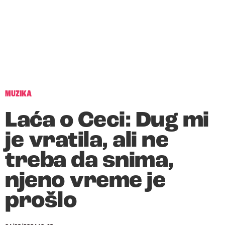
MUZIKA
Laća o Ceci: Dug mi
je vratila, ali ne
treba da snima,
njeno vreme je
prošlo