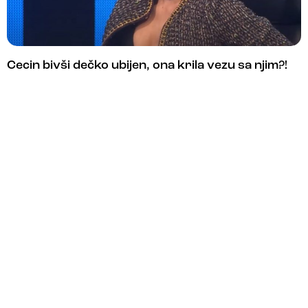
Cecin bivši dečko ubijen, ona krila vezu sa njim?!