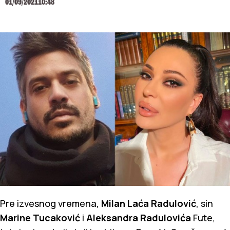
01/09/2021
10:48
Pre izvesnog vremena,
Milan Laća Radulović
, sin
Marine Tucaković
i
Aleksandra Radulovića
Fute,