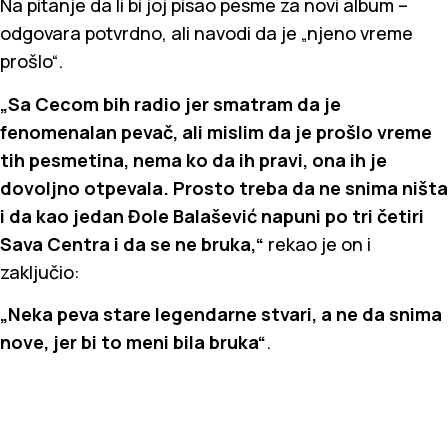
Na pitanje da li bi joj pisao pesme za novi album –
odgovara potvrdno, ali navodi da je „njeno vreme
prošlo“.
„Sa Cecom bih radio jer smatram da je
fenomenalan pevač, ali mislim da je prošlo vreme
tih pesmetina, nema ko da ih pravi, ona ih je
dovoljno otpevala. Prosto treba da ne snima ništa
i da kao jedan Đole Balašević napuni po tri četiri
Sava Centra i da se ne bruka,“
rekao je on i
zaključio:
„Neka peva stare legendarne stvari, a ne da snima
nove, jer bi to meni bila bruka“
.