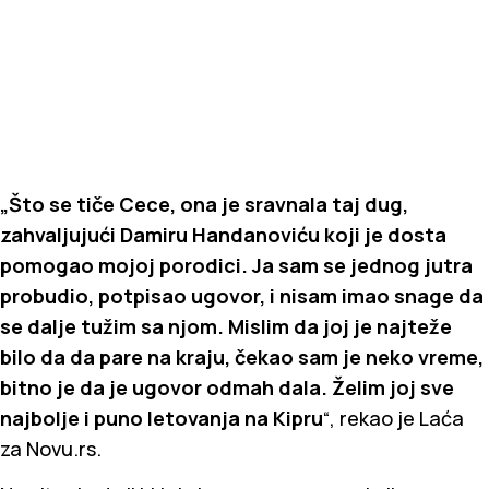
„Što se tiče Cece, ona je sravnala taj dug,
zahvaljujući Damiru Handanoviću koji je dosta
pomogao mojoj porodici. Ja sam se jednog jutra
probudio, potpisao ugovor, i nisam imao snage da
se dalje tužim sa njom. Mislim da joj je najteže
bilo da da pare na kraju, čekao sam je neko vreme,
bitno je da je ugovor odmah dala. Želim joj sve
najbolje i puno letovanja na Kipru
“, rekao je Laća
za Novu.rs.