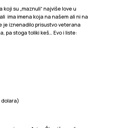
a koji su „maznuli“ najviše love u
ali ima imena koja na našem ali ni na
 je iznenadilo prisustvo veterana
a, pa stoga toliki keš… Evo i liste:
 dolara)