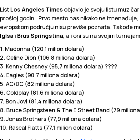
List
Los Angeles Times
objavio je svoju listu muzičar
prošloj godini. Prvo mesto nas nikako ne iznenađuje, 
evropskom području nisu previše poznata. Takođe me
Iglsa
i
Brus Springstina
, ali oni su na svojim turnejam
1. Madonna (120,1 milion dolara)
2. Celine Dion (106,8 miliona dolara)
3. Kenny Chesney (95,7 miliona dolara) ????
4. Eagles (90,7 miliona dolara)
5. AC/DC (82 miliona dolara)
6. Coldplay (81,6 miliona dolara)
7. Bon Jovi (81,4 miliona dolara)
8. Bruce Springsteen & The E Street Band (79 miliona
9. Jonas Brothers (77,9 miliona dolara)
10. Rascal Flatts (77,1 milion dolara)