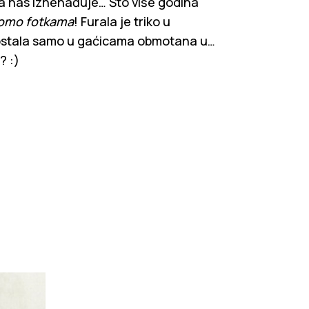
a nas iznenađuje… Što više godina
romo fotkama
! Furala je triko u
je ostala samo u gaćicama obmotana u…
? :)