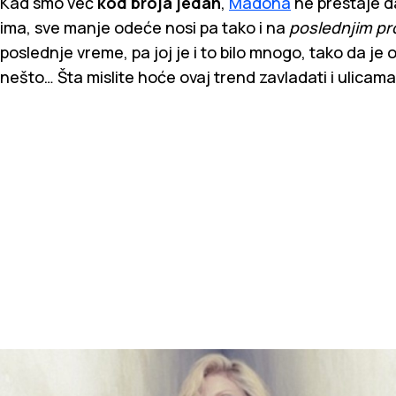
Kad smo već
kod broja jedan
,
Madona
ne prestaje d
ima, sve manje odeće nosi pa tako i na
poslednjim p
poslednje vreme, pa joj je i to bilo mnogo, tako da 
nešto… Šta mislite hoće ovaj trend zavladati i ulicama