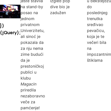
jeste stavila
izgled pop
u bekstejdžu
na stand-by
dive bio je
do
posao na
zadužen
poslednjeg
jednom
trenutka
privatnom
sređivao
})
Univerzitetu,
pevačicu,
(jQuery);
ali sinoć je
koja je te
pokazala da
večeri bila
za nju nema
na
zime budući
impozantni
da je
štiklama
prestoničkoj
publici u
klubu
Magacin
priredila
nezaboravno
veče za
pamćenje!