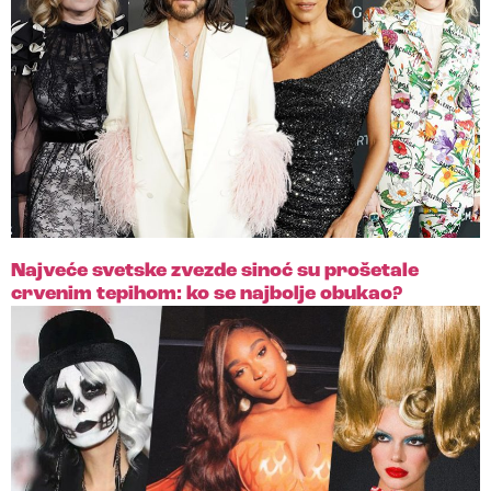
Najveće svetske zvezde sinoć su prošetale
crvenim tepihom: ko se najbolje obukao?