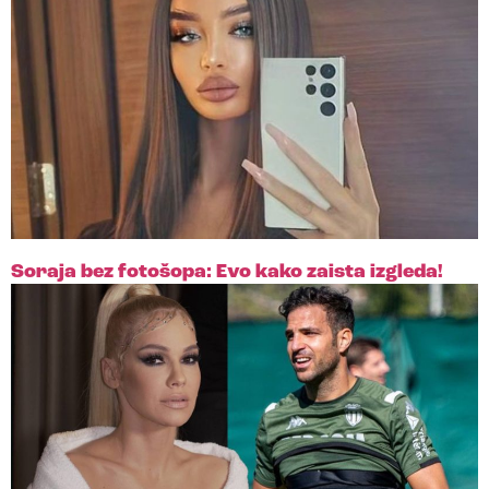
Soraja bez fotošopa: Evo kako zaista izgleda!