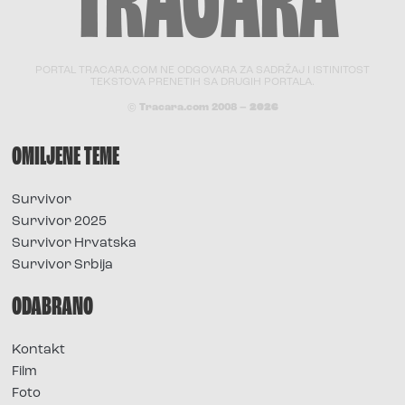
PORTAL TRACARA.COM NE ODGOVARA ZA SADRŽAJ I ISTINITOST
TEKSTOVA PRENETIH SA DRUGIH PORTALA.
© Tracara.com 2008 –
2026
OMILJENE TEME
Survivor
Survivor 2025
Survivor Hrvatska
Survivor Srbija
ODABRANO
Kontakt
Film
Foto