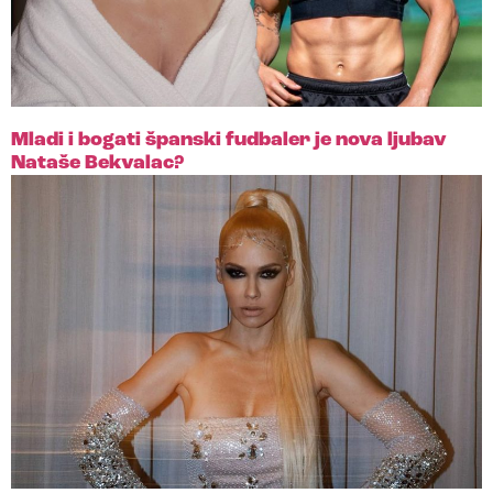
Mladi i bogati španski fudbaler je nova ljubav
Nataše Bekvalac?