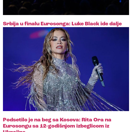
Srbija u finalu Eurosonga: Luke Black ide dalje
Podsetilo je na beg sa Kosova: Rita Ora na
Eurosongu sa 12-godišnjom izbeglicom iz