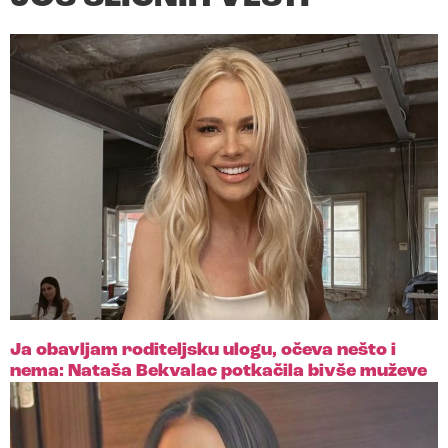
Ja obavljam roditeljsku ulogu, očeva nešto i
nema: Nataša Bekvalac potkačila bivše muževe