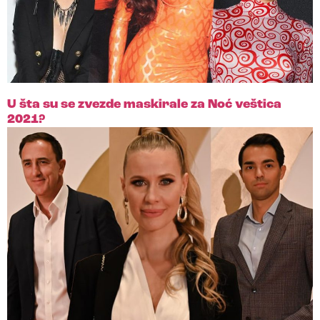
U šta su se zvezde maskirale za Noć veštica
2021?