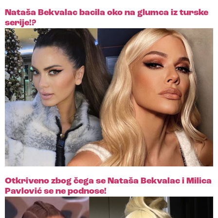
Nataša Bekvalac bacila oko na glumca iz turske
serije!?
Otkriveno zbog čega se Nataša Bekvalac i Milica
Pavlović se ne podnose!