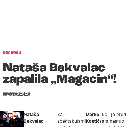
DOGAĐAJ
Nataša Bekvalac
zapalila „Magacin“!
08/03/2012
14:18
Nataša
Za
Darko
, koji je pred
Bekvalac
spektakularni
Kostić
sam nastup