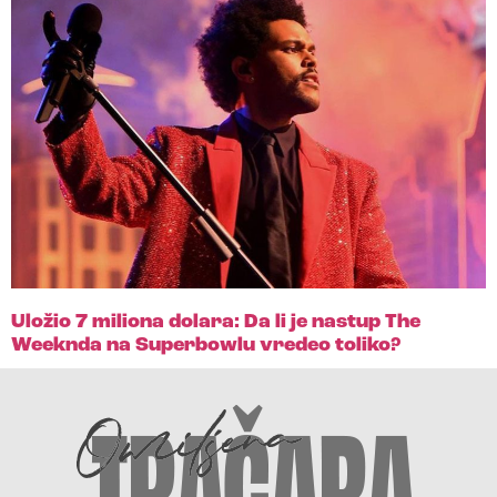
Uložio 7 miliona dolara: Da li je nastup The
Weeknda na Superbowlu vredeo toliko?