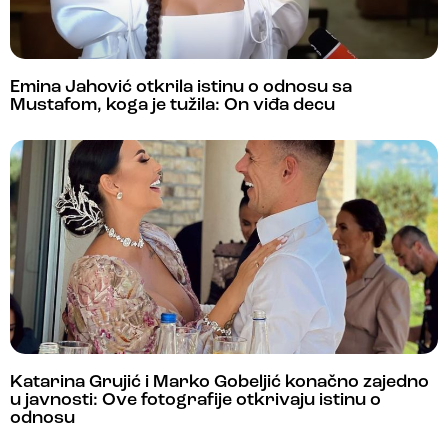
Emina Jahović otkrila istinu o odnosu sa
Mustafom, koga je tužila: On viđa decu
Katarina Grujić i Marko Gobeljić konačno zajedno
u javnosti: Ove fotografije otkrivaju istinu o
odnosu