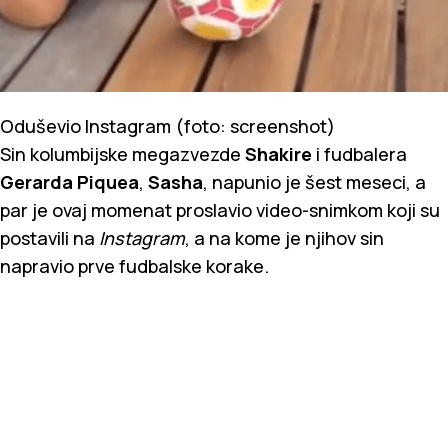
Oduševio Instagram (foto: screenshot)
Sin kolumbijske megazvezde
Shakire
i fudbalera
Gerarda Piquea
,
Sasha
, napunio je šest meseci, a
par je ovaj momenat proslavio video-snimkom koji su
postavili na
Instagram
, a na kome je njihov sin
napravio prve fudbalske korake.