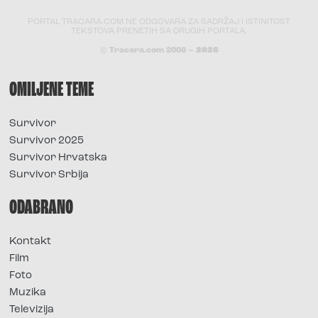
PORTAL TRACARA.COM NE ODGOVARA ZA SADRŽAJ I ISTINITOST
TEKSTOVA PRENETIH SA DRUGIH PORTALA.
© Tracara.com 2008 –
2026
OMILJENE TEME
Survivor
Survivor 2025
Survivor Hrvatska
Survivor Srbija
ODABRANO
Kontakt
Film
Foto
Muzika
Televizija