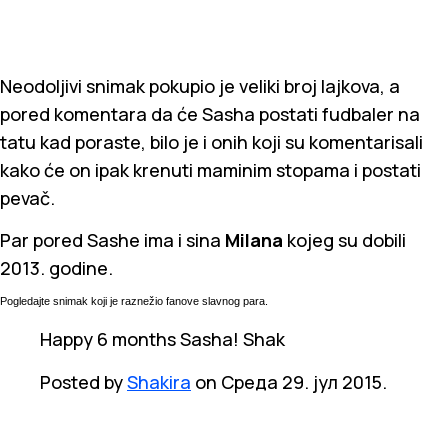
Neodoljivi snimak pokupio je veliki broj lajkova, a
pored komentara da će Sasha postati fudbaler na
tatu kad poraste, bilo je i onih koji su komentarisali
kako će on ipak krenuti maminim stopama i postati
pevač.
Par pored Sashe ima i sina
Milana
kojeg su dobili
2013. godine.
Pogledajte snimak koji je raznežio fanove slavnog para.
Happy 6 months Sasha! Shak
Posted by
Shakira
on Среда 29. јул 2015.