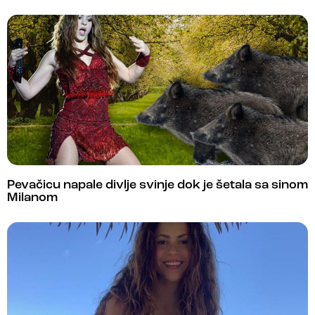
Pevačicu napale divlje svinje dok je šetala sa sinom
Milanom