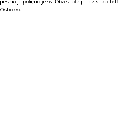
pesmu je prilično jeziv. Oba spota je režisirao
Jeff
Osborne.