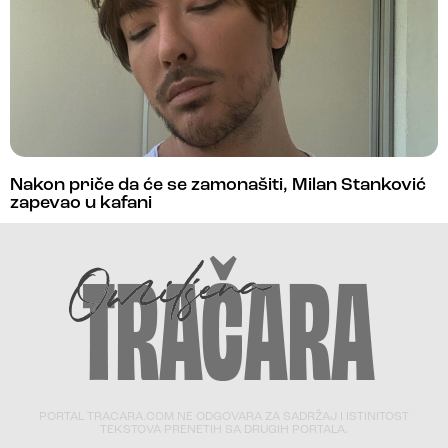
Nakon priče da će se zamonašiti, Milan Stanković
zapevao u kafani
PORTAL TRACARA.COM NE ODGOVARA ZA SADRŽAJ I ISTINITOST
TEKSTOVA PRENETIH SA DRUGIH PORTALA.