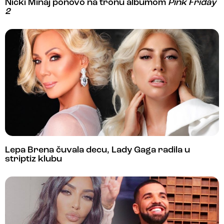
Nicki Minaj ponovo na tronu albumom
Pink Friday
2
Lepa Brena čuvala decu, Lady Gaga radila u
striptiz klubu