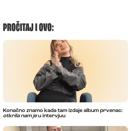
PROČITAJ I OVO:
Konačno znamo kada tam izdaje album prvenac:
otkrila nam je
u intervjuu