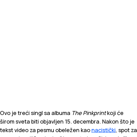
Ovo je treći singl sa albuma
The Pinkprint
koji će
širom sveta biti objavljen 15. decembra. Nakon što je
tekst video za pesmu obeležen kao
nacistički
, spot za