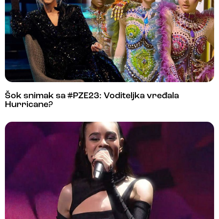
Šok snimak sa #PZE23: Voditeljka vređala
Hurricane?