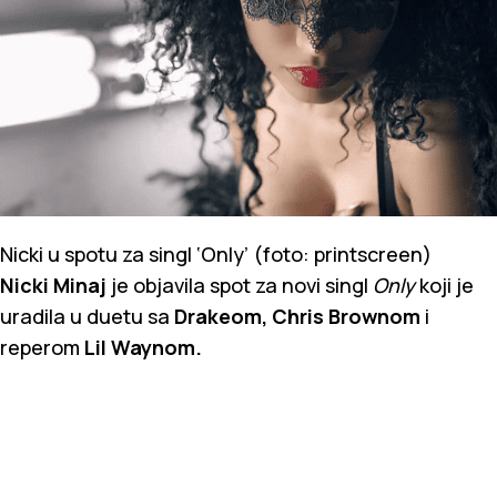
Nicki u spotu za singl ‘Only’ (foto: printscreen)
Nicki Minaj
je objavila spot za novi singl
Only
koji je
uradila u duetu sa
Drakeom, Chris Brownom
i
reperom
Lil Waynom.