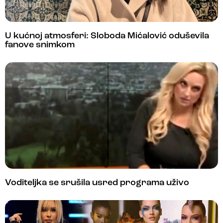
U kućnoj atmosferi: Sloboda Mićalović oduševila
fanove snimkom
Voditeljka se srušila usred programa uživo