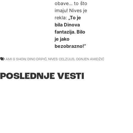
obave… to što
imaju! Nives je
rekla:
„To je
bila Dinova
fantazija. Bilo
je jako
bezobrazno!“
AMI G SHOW
,
DINO DRPIĆ
,
NIVES CELZIJUS
,
OGNJEN AMIDŽIĆ
POSLEDNJE VESTI