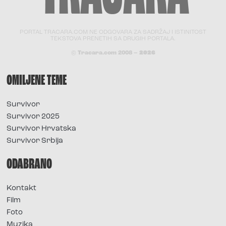
PORTAL TRACARA.COM NE ODGOVARA ZA SADRŽAJ I ISTINITOST
TEKSTOVA PRENETIH SA DRUGIH PORTALA.
© Tracara.com 2008 –
2026
OMILJENE TEME
Survivor
Survivor 2025
Survivor Hrvatska
Survivor Srbija
ODABRANO
Kontakt
Film
Foto
Muzika