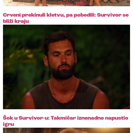
Crveni prekinuli kletvu, pa pobedili: Survivor se
bliži kraju
Šok u Survivor-u: Takmičar iznenadno napustio
igru