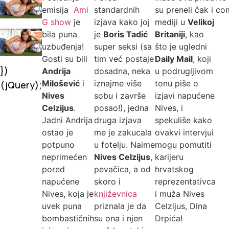
emisija
Ami
standardnih
su preneli čak i
co
G show
je
izjava kako joj
mediji u
Velikoj
bila puna
je
Boris Tadić
Britaniji
, kao
uzbuđenja!
super seksi (sa
što je ugledni
Gosti su bili
tim već postaje
Daily Mail
, koji
})
Andrija
dosadna, neka
u podrugljivom
Milošević
i
iznajme više
tonu piše o
(jQuery);
Nives
sobu i završe
izjavi napućene
Celzijus
.
posao!), jedna
Nives, i
Jadni Andrija
druga izjava
spekuliše kako
ostao je
me je zakucala
ovakvi intervjui
potpuno
u fotelju. Naime
mogu pomutiti
neprimećen
Nives Celzijus
,
karijeru
pored
pevačica, a od
hrvatskog
napućene
skoro i
reprezentativca
Nives, koja je
književnica
i muža Nives
uvek puna
priznala je da
Celzijus, Dina
bombastičnih
su ona i njen
Drpića!