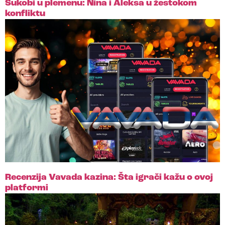
Sukobi u plemenu: Nina i Aleksa u žestokom
konfliktu
Recenzija Vavada kazina: Šta igrači kažu o ovoj
platformi