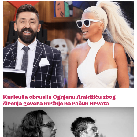
Karleuša obrusila Ognjenu Amidžiću zbog
širenja govora mržnje na račun Hrvata