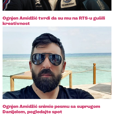
Ognjen Amidžić tvrdi da su mu na RTS-u gušili
kreativnost
Ognjen Amidžić snimio pesmu sa suprugom
Danijelom, pogledajte spot