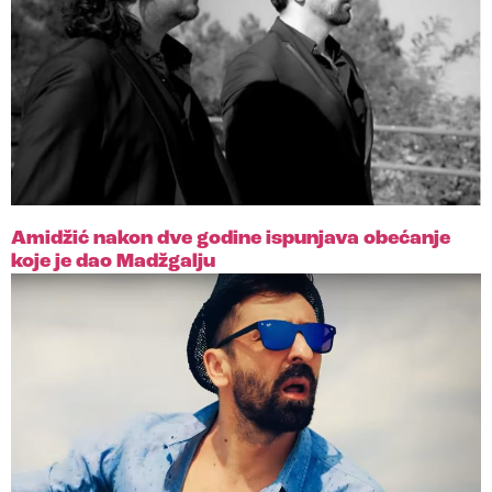
Amidžić nakon dve godine ispunjava obećanje
koje je dao Madžgalju