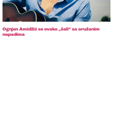
Ognjen Amidžić se ovako „šali“ sa oružanim
napadima