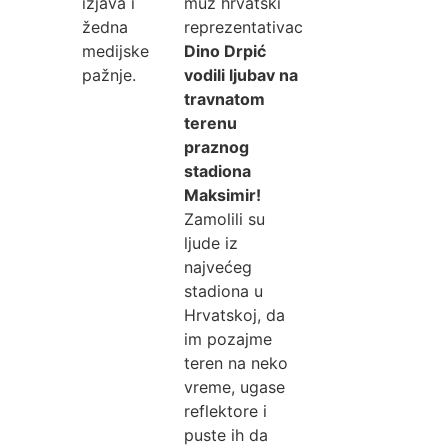
izjava i
muž hrvatski
žedna
reprezentativac
medijske
Dino Drpić
pažnje.
vodili ljubav na
travnatom
terenu
praznog
stadiona
Maksimir!
Zamolili su
ljude iz
najvećeg
stadiona u
Hrvatskoj, da
im pozajme
teren na neko
vreme, ugase
reflektore i
puste ih da