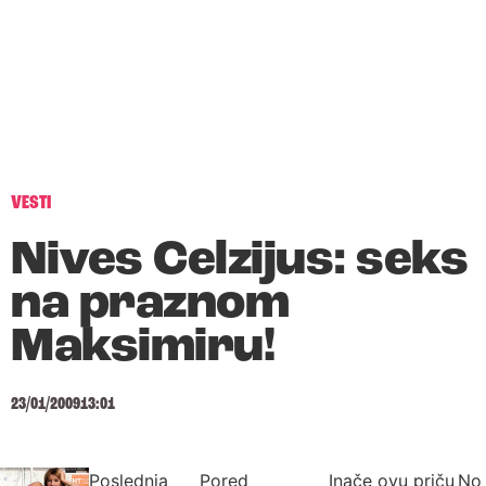
VESTI
Nives Celzijus: seks
na praznom
Maksimiru!
23/01/2009
13:01
Poslednja
Pored
Inače ovu priču
No