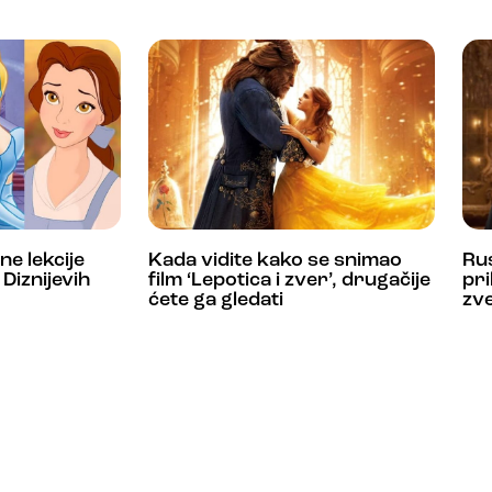
e lekcije
Kada vidite kako se snimao
Ru
 Diznijevih
film ‘Lepotica i zver’, drugačije
pri
ćete ga gledati
zve