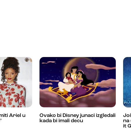
miti Ariel u
Ovako bi Disney junaci izgledali
Još
’
kada bi imali decu
na 
it 