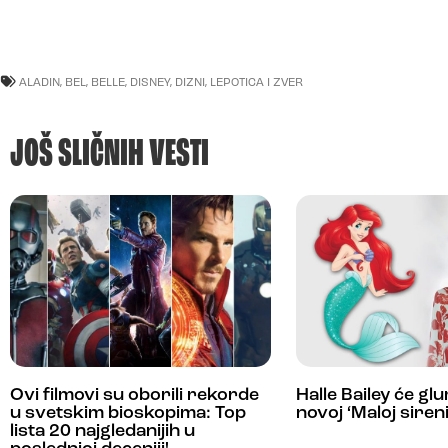
ALADIN
,
BEL
,
BELLE
,
DISNEY
,
DIZNI
,
LEPOTICA I ZVER
JOŠ SLIČNIH VESTI
Ovi filmovi su oborili rekorde
Halle Bailey će glu
u svetskim bioskopima: Top
novoj ‘Maloj sireni
lista 20 najgledanijih u