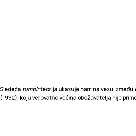
Sledeća
tumblr
teorija ukazuje nam na vezu između
(1992), koju verovatno većina obožavatelja nije prime