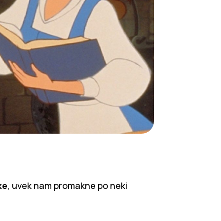
ke
, uvek nam promakne po neki