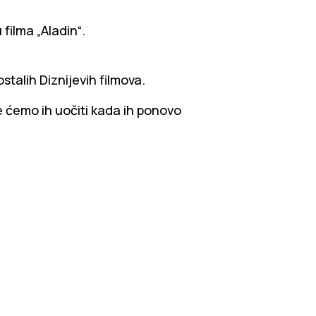
 filma „Aladin“.
stalih Diznijevih filmova.
e ćemo ih uočiti kada ih ponovo