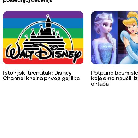
poslednjoj deceniji!
Istorijski trenutak: Disney
Potpuno besmislen
Channel kreira prvog gej lika
koje smo naučili iz
crtaća