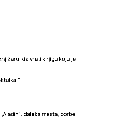
njižaru, da vrati knjigu koju je
ektulka ?
u „Aladin“: daleka mesta, borbe