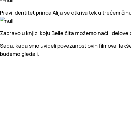
Pravi identitet princa Alija se otkriva tek u trećem činu
Zapravo u knjizi koju Belle čita možemo naći i delove o
Sada, kada smo uvideli povezanost ovih filmova, lakš
budemo gledali.