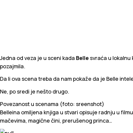
Jedna od veza je u sceni kada
Belle
svraća u lokalnu k
pozajmila.
Da li ova scena treba da nam pokaže da je Belle intel
Ne, po sredi je nešto drugo.
Povezanost u scenama (foto: sreenshot)
Belleina omiljena knjiga u stvari opisuje radnju u film
mačevima, magične čini, prerušenog princa…