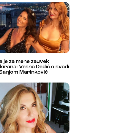
a je za mene zauvek
kirana: Vesna Dedić o svađi
 Sanjom Marinković