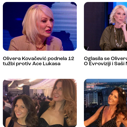
Olivera Kovačević podnela 12
Oglasila se Olive
tužbi protiv Ace Lukasa
O Evroviziji i Saš