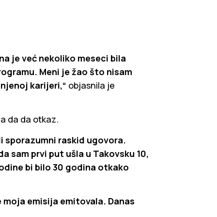
na je već nekoliko meseci bila
ogramu. Meni je žao što nisam
njenoj karijeri,“
objasnila je
la da da otkaz.
li sporazumni raskid ugovora.
da sam prvi put ušla u Takovsku 10,
odine bi bilo 30 godina otkako
e moja emisija emitovala. Danas