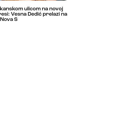
lkanskom ulicom na novoj
esi: Vesna Dedić prelazi na
 Nova S