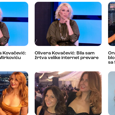
ra Kovačević:
Olivera Kovačević: Bila sam
On
i Mirkoviću
žrtva velike internet prevare
blo
sa