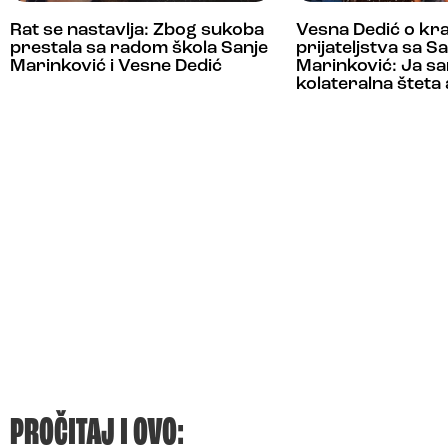
Rat se nastavlja: Zbog sukoba
Vesna Dedić o kra
prestala sa radom škola Sanje
prijateljstva sa 
Marinković i Vesne Dedić
Marinković: Ja s
kolateralna šteta 
PROČITAJ I OVO: