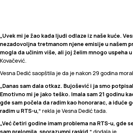
„Uvek mi je žao kada ljudi odlaze iz naše kuće. Ves
nezadovoljna tretmanom njene emisije u našem pr
mogla da učinim više, ali joj želim mnogo uspeha u 
Kovačević.
Vesna Dedić saopštila je da je nakon 29 godina mora
„Danas sam dala otkaz. Bujošević i ja smo potpisa
Emotivno mi je jako teško. Imala sam 21 godinu ka
gde sam počela da radim kao honorarac, a iduće g
radim u RTS-u,“
rekla je Vesna Dedić tada.
„Već četiri godine imam problema na RTS-u, gde s
sam prelomila, sporazumni raskid,“
dodala je.