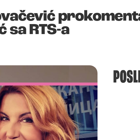
ovačević prokoment
ć sa RTS-a
POSL