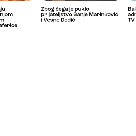
ju
Zbog čega je puklo
Ba
Sanjom
prijateljstvo Sanje Marinković
adr
am
i Vesne Dedić
TV
aferice