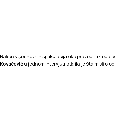
Nakon višednevnih spekulacija oko pravog razloga o
Kovačević
u jednom intervjuu otkrila je šta misli o o