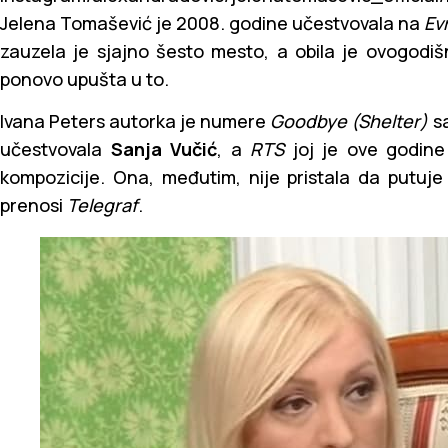
Jelena Tomašević je 2008. godine učestvovala na
Evr
zauzela je sjajno šesto mesto, a obila je ovogodi
ponovo upušta u to.
Ivana Peters autorka je numere
Goodbye (Shelter)
sa
učestvovala
Sanja Vučić
, a
RTS
joj je ove godine
kompozicije. Ona, međutim, nije pristala da putuje
prenosi
Telegraf
.