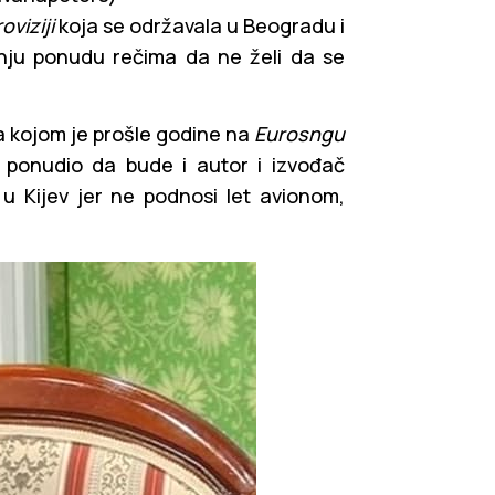
oviziji
koja se održavala u Beogradu i
šnju ponudu rečima da ne želi da se
 kojom je prošle godine na
Eurosngu
 ponudio da bude i autor i izvođač
 u Kijev jer ne podnosi let avionom,