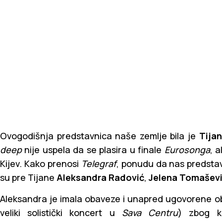
Ovogodišnja predstavnica naše zemlje bila je
Tija
deep
nije uspela da se plasira u finale
Eurosonga
, a
Kijev. Kako prenosi
Telegraf
, ponudu da nas predsta
su pre Tijane
Aleksandra Radović
,
Jelena Tomašev
Aleksandra je imala obaveze i unapred ugovorene ob
veliki solistički koncert u
Sava Centru
) zbog k