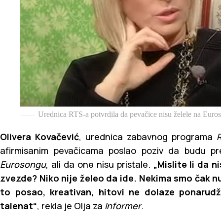
Urednica RTS-a potvrdila da pevačice nisu želele na Euros
Olivera Kovačević
, urednica zabavnog programa
afirmisanim pevačicama poslao poziv da budu pr
Eurosongu
, ali da one nisu pristale.
„Mislite li da 
zvezde? Niko nije želeo da ide. Nekima smo čak n
to posao, kreativan, hitovi ne dolaze ponarudžb
talenat“
, rekla je Olja za
Informer
.