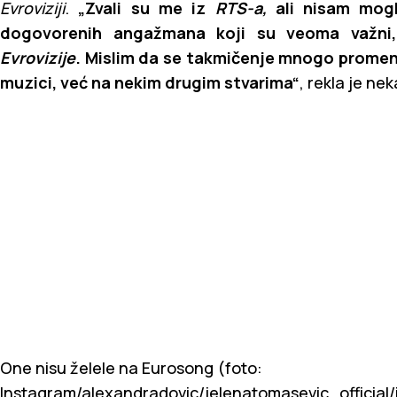
Evroviziji
.
„Zvali su me iz
RTS-a,
ali nisam mogl
dogovorenih angažmana koji su veoma važni
Evrovizije
. Mislim da se takmičenje mnogo promenil
muzici, već na nekim drugim stvarima“
, rekla je ne
One nisu želele na Eurosong (foto:
Instagram/alexandradovic/jelenatomasevic_official/