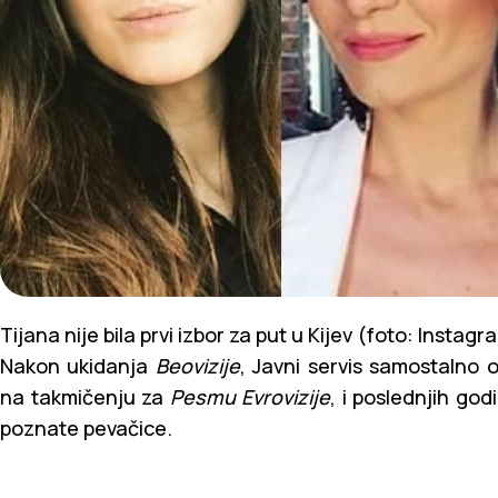
Tijana nije bila prvi izbor za put u Kijev (foto: Insta
Nakon ukidanja
Beovizije
, Javni servis samostalno 
na takmičenju za
Pesmu Evrovizije
, i poslednjih go
poznate pevačice.