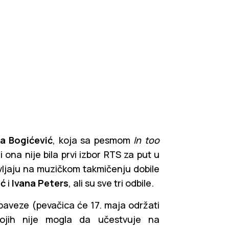
na Bogićević
, koja sa pesmom
In too
li ona nije bila prvi izbor RTS za put u
vljaju na muzičkom takmičenju dobile
ić
i
Ivana Peters
, ali su sve tri odbile.
aveze (pevačica će 17. maja održati
ojih nije mogla da učestvuje na