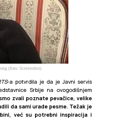
ong (foto: Screenshot)
RTS
-a potvrdila je da je Javni servis
edstavnice Srbije na ovogodišnjem
nismo zvali poznate pevačice, velike
udili da sami urade pesme. Težak je
ini, već su potrebni inspiracija i