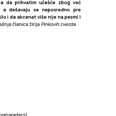
a da prihvatim učešće zbog već
, a dešavaju se neposredno pre
o i da akcenat više nije na pesmi i
kašnja članica žirija
Pinkovih zvezda
.
ivanapeters)