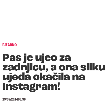
BIZARNO
Pas je ujeo za
zadnjicu, a ona sliku
ujeda okačila na
Instagram!
29/05/2014
08:30