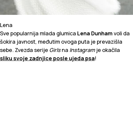
Lena
Sve popularnija mlada glumica
Lena Dunham
voli da
šokira javnost, međutim ovoga puta je prevazišla
sebe. Zvezda serije
Girls
na
Instagram
je okačila
sliku svoje zadnjice posle ujeda psa
!