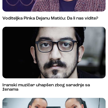
Voditeljka Pinka Dejanu Matiću: Da li nas vidite?
Iranski muzičar uhapšen zbog saradnje sa
ženama