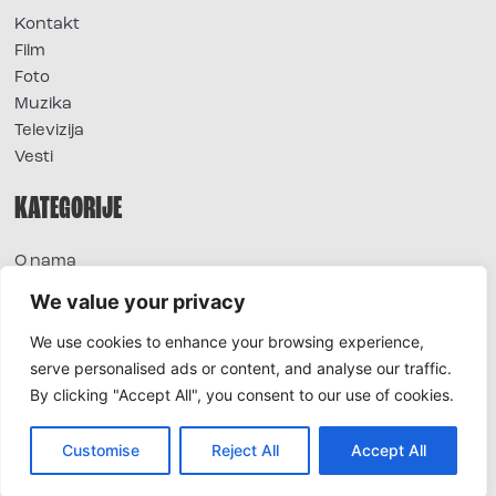
Kontakt
Film
Foto
Muzika
Televizija
Vesti
KATEGORIJE
O nama
Sve vesti
We value your privacy
Extra
We use cookies to enhance your browsing experience,
Foto
serve personalised ads or content, and analyse our traffic.
Moda
By clicking "Accept All", you consent to our use of cookies.
TV
Život
Horoskop
Customise
Reject All
Accept All