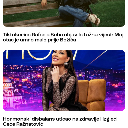
Tiktokerica Rafaela Seba objavila tužnu vijest: Moj
otac je umro malo prije Božića
Hormonski disbalans uticao na zdravlje i izgled
Cece Ražnatović