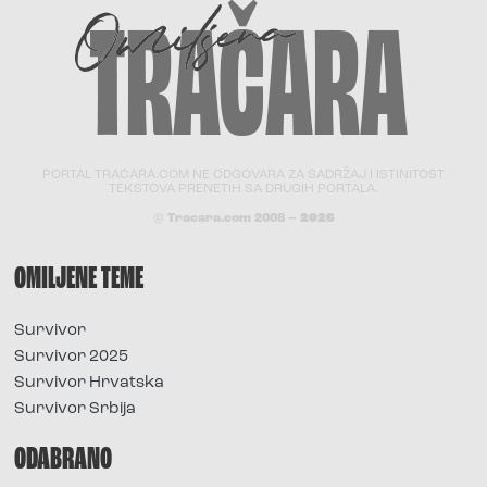
PORTAL TRACARA.COM NE ODGOVARA ZA SADRŽAJ I ISTINITOST
TEKSTOVA PRENETIH SA DRUGIH PORTALA.
© Tracara.com 2008 –
2026
OMILJENE TEME
Survivor
Survivor 2025
Survivor Hrvatska
Survivor Srbija
ODABRANO