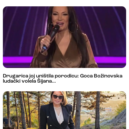
Drugarica joj uništila porodicu: Goca Božinovska
ludački volela Šijana…