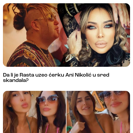
Da li je Rasta uzeo ćerku Ani Nikolić u sred
skandala?