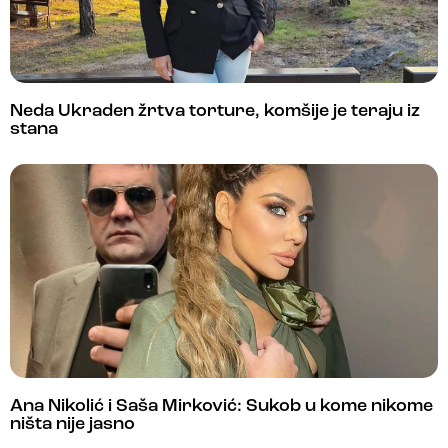
Neda Ukraden žrtva torture, komšije je teraju iz
stana
Ana Nikolić i Saša Mirković: Sukob u kome nikome
ništa nije jasno