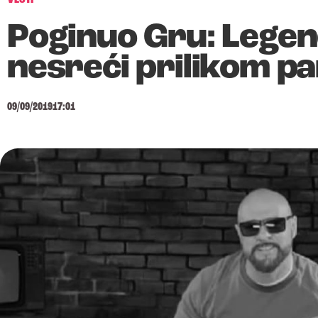
Poginuo Gru: Legen
nesreći prilikom pa
09/09/2019
17:01