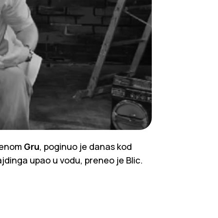
imenom
Gru
, poginuo je danas kod
jdinga upao u vodu, preneo je Blic.