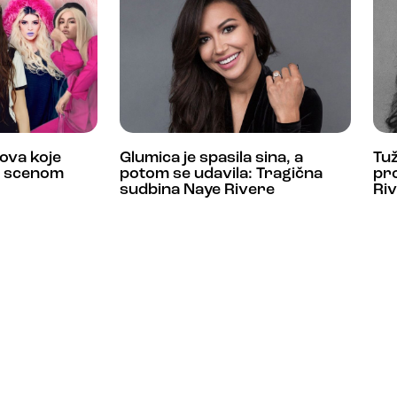
ova koje
Glumica je spasila sina, a
Tuž
m scenom
potom se udavila: Tragična
pr
sudbina Naye Rivere
Ri