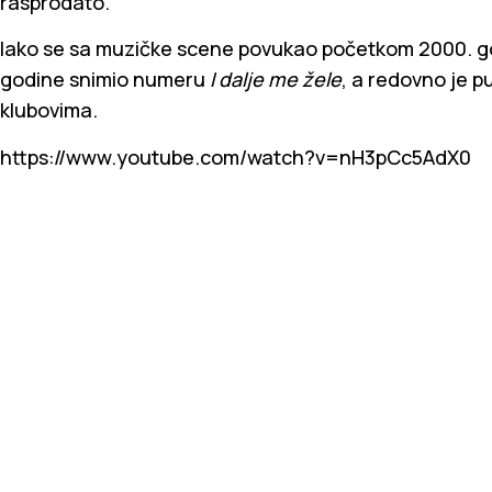
rasprodato.
Iako se sa muzičke scene povukao početkom 2000. god
godine snimio numeru
I dalje me žele
, a redovno je 
klubovima.
https://www.youtube.com/watch?v=nH3pCc5AdX0