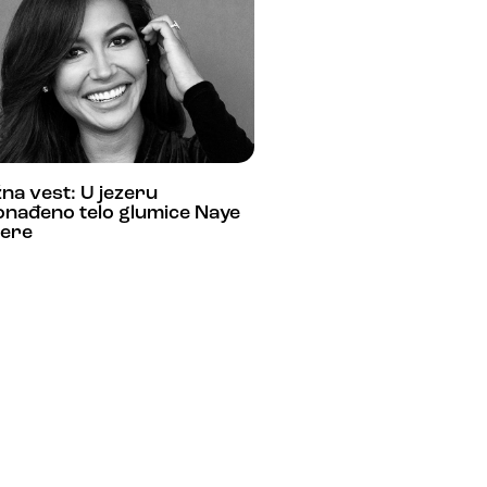
na vest: U jezeru
onađeno telo glumice Naye
vere