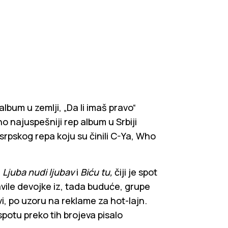
album u zemlji, „Da li imaš pravo“
o najuspešniji rep album u Srbiji
 srpskog repa koju su činili C-Ya, Who
, Ljuba nudi ljubav
i
Biću tu,
čiji je spot
vile devojke iz, tada buduće, grupe
evi, po uzoru na reklame za hot-lajn.
 spotu preko tih brojeva pisalo