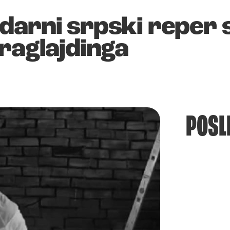
darni srpski reper 
raglajdinga
POSL