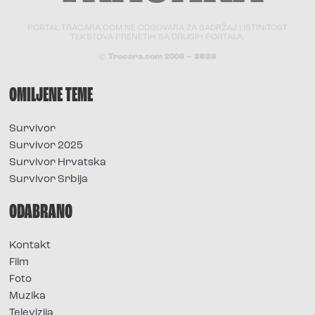
PORTAL TRACARA.COM NE ODGOVARA ZA SADRŽAJ I ISTINITOST
TEKSTOVA PRENETIH SA DRUGIH PORTALA.
© Tracara.com 2008 –
2026
OMILJENE TEME
Survivor
Survivor 2025
Survivor Hrvatska
Survivor Srbija
ODABRANO
Kontakt
Film
Foto
Muzika
Televizija