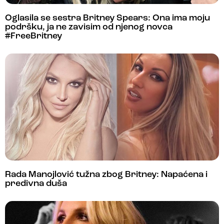
Oglasila se sestra Britney Spears: Ona ima moju
podršku, ja ne zavisim od njenog novca
#FreeBritney
Rada Manojlović tužna zbog Britney: Napaćena i
predivna duša