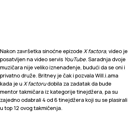
Nakon završetka sinoćne epizode
X factora
, video je
posatvljen na video servis
YouTube
. Saradnja dvoje
muzičara nije veliko iznenađenje, budući da se oni i
privatno druže. Britney je čak i pozvala Will.i.ama
kada je u
X factoru
dobila za zadatak da bude
mentor takmičara iz kategorije tinejdžera, pa su
zajedno odabrali 4 od 6 tinejdžera koji su se plasirali
u top 12 ovog takmičenja.