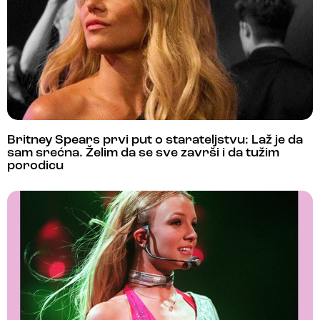
Britney Spears prvi put o starateljstvu: Laž je da
sam srećna. Želim da se sve završi i da tužim
porodicu