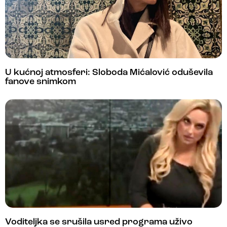
U kućnoj atmosferi: Sloboda Mićalović oduševila
fanove snimkom
Voditeljka se srušila usred programa uživo