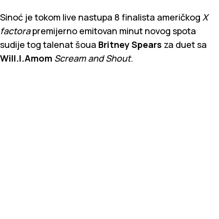
Sinoć je tokom live nastupa 8 finalista američkog
X
factora
premijerno emitovan minut novog spota
sudije tog talenat šoua
Britney Spears
za duet sa
Will.I.Amom
Scream and Shout
.