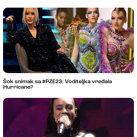
Šok snimak sa #PZE23: Voditeljka vređala
Hurricane?