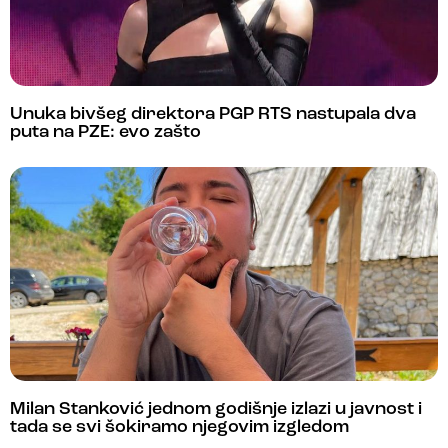
Unuka bivšeg direktora PGP RTS nastupala dva
puta na PZE: evo zašto
Milan Stanković jednom godišnje izlazi u javnost i
tada se svi šokiramo njegovim izgledom