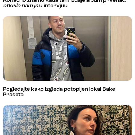
Konačno znamo kada tam izdaje album prvenac:
otkrila nam je
u intervjuu
Pogledajte kako izgleda potopljen lokal Bake
Praseta