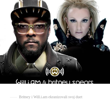
Britney i Will.i.am ekranizovali svoj duet