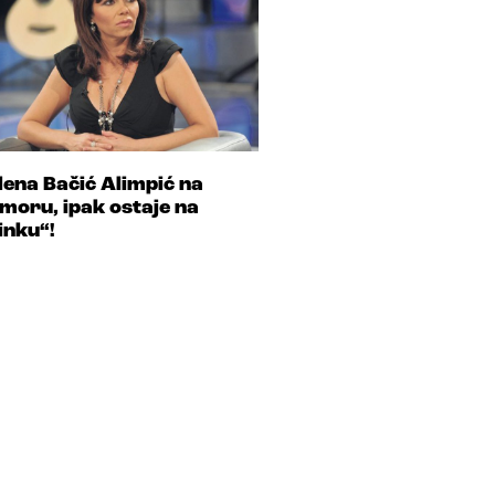
lena Bačić Alimpić na
moru, ipak ostaje na
inku“!