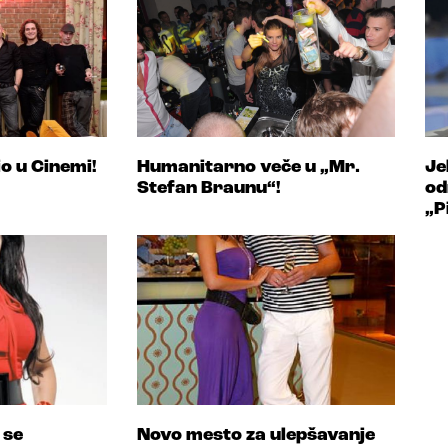
o u Cinemi!
Humanitarno veče u „Mr.
Je
Stefan Braunu“!
od
„P
 se
Novo mesto za ulepšavanje