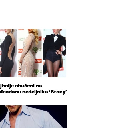
jbolje obučeni na
đendanu nedeljnika ‘Story’