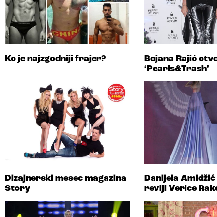
Ko je najzgodniji frajer?
Bojana Rajić otvo
‘Pearls&Trash’
Dizajnerski mesec magazina
Danijela Amidžić
Story
reviji Verice Rak