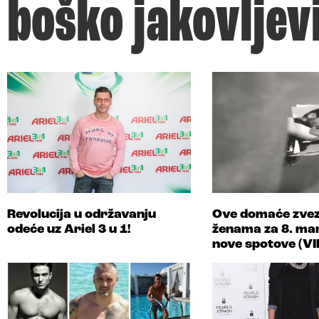
boško jakovljev
Revolucija u održavanju
Ove domaće zvez
odeće uz Ariel 3 u 1!
ženama za 8. mar
nove spotove (V