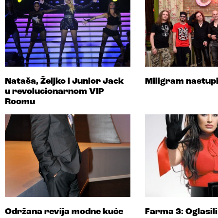
Nataša, Željko i Junior Jack
Miligram nastupi
u revolucionarnom VIP
Roomu
Održana revija modne kuće
Farma 3: Oglasili