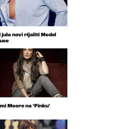
 jula novi rijaliti Model
use
mi Moore na ‘Pinku’