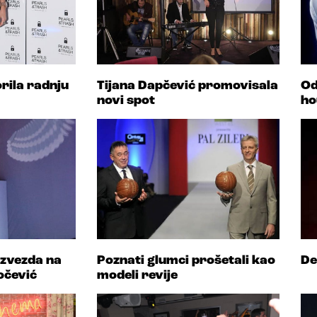
rila radnju
Tijana Dapčević promovisala
Od
novi spot
ho
 zvezda na
Poznati glumci prošetali kao
De
očević
modeli revije