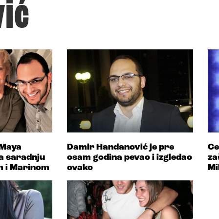
ić
 Maya
Damir Handanović je pre
Ce
a saradnju
osam godina pevao i izgledao
za
m i Marinom
ovako
Mi