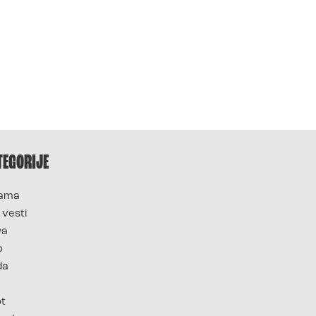
TEGORIJE
ama
 vesti
ra
o
da
ot