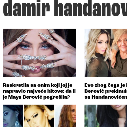
damir handanov
Raskrstila sa onim koji joj je
Evo zbog čega je
napravio najveće hitove: da li
Berović prekinul
je Maya Berović pogrešila?
sa Handanoviće