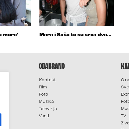
lo more’
Mara i Saša to su srca dva…
ODABRANO
KA
Kontakt
O n
Film
Sve
Foto
Ext
Muzika
Fot
.
Televizija
Mo
Vesti
TV
Živ