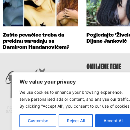
Zašto pevačice treba da
Pogledajte ‘Žive
prekinu saradnju sa
Dijane Janković
Damirom Handanovićem?
OMILJENE TEME
Survivor
We value your privacy
Survivor 2025
We use cookies to enhance your browsing experience,
Survivor Hrvatska
serve personalised ads or content, and analyse our traffic.
Survivor Srbija
By clicking "Accept All", you consent to our use of cookies
PORTAL TRACARA.COM NE ODGOVARA ZA
SADRŽAJ I ISTINITOST TEKSTOVA PRENETIH
SA DRUGIH PORTALA.
Customise
Reject All
Accept All
© Tracara.com 2008 –
2026