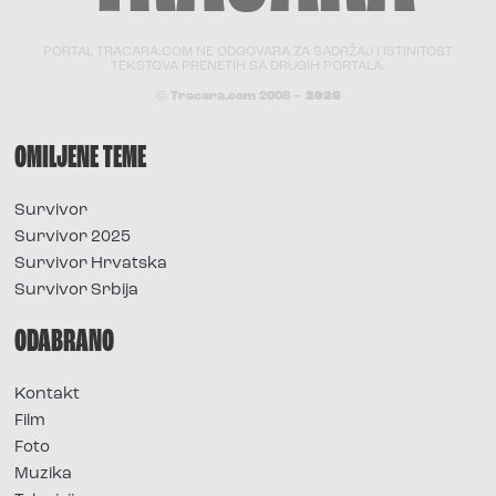
PORTAL TRACARA.COM NE ODGOVARA ZA SADRŽAJ I ISTINITOST
TEKSTOVA PRENETIH SA DRUGIH PORTALA.
© Tracara.com 2008 –
2026
OMILJENE TEME
Survivor
Survivor 2025
Survivor Hrvatska
Survivor Srbija
ODABRANO
Kontakt
Film
Foto
Muzika