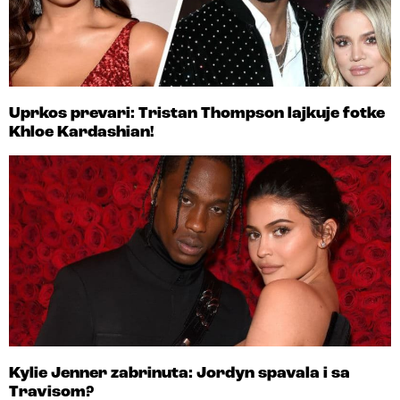
Uprkos prevari: Tristan Thompson lajkuje fotke
Khloe Kardashian!
Kylie Jenner zabrinuta: Jordyn spavala i sa
Travisom?