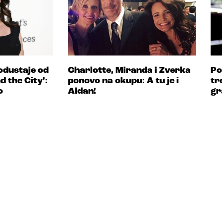
 odustaje od
Charlotte, Miranda i Zverka
Po
 the City’:
ponovo na okupu: A tu je i
tr
o
Aidan!
gr