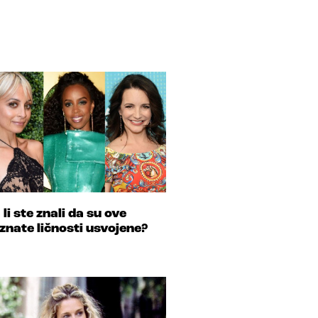
 li ste znali da su ove
znate ličnosti usvojene?