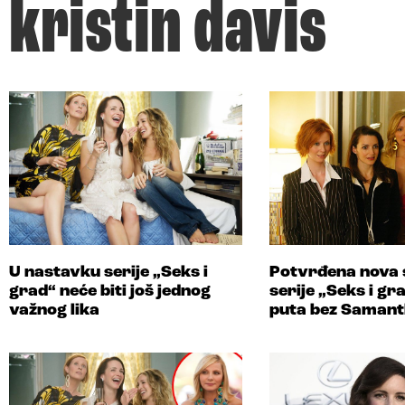
kristin davis
U nastavku serije „Seks i
Potvrđena nova 
grad“ neće biti još jednog
serije „Seks i gr
važnog lika
puta bez Samant