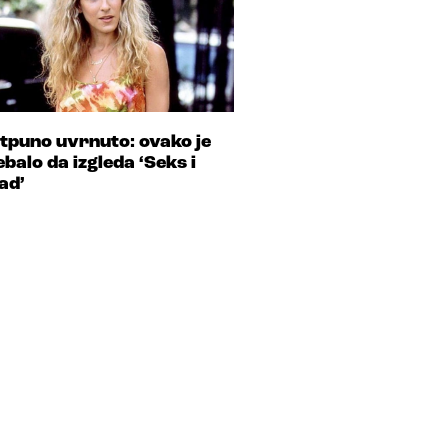
tpuno uvrnuto: ovako je
ebalo da izgleda ‘Seks i
ad’