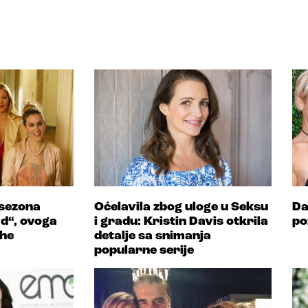
sezona
Oćelavila zbog uloge u Seksu
Da
ad“, ovoga
i gradu: Kristin Davis otkrila
po
he
detalje sa snimanja
popularne serije