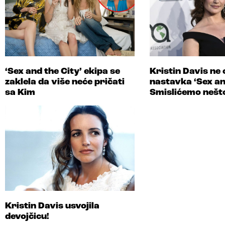
‘Sex and the City’ ekipa se
Kristin Davis ne
zaklela da više neće pričati
nastavka ‘Sex and
sa Kim
Smislićemo nešt
Kristin Davis usvojila
devojčicu!