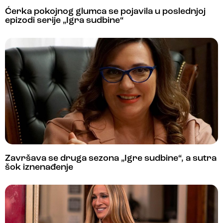
Ćerka pokojnog glumca se pojavila u poslednjoj
epizodi serije „Igra sudbine“
Završava se druga sezona „Igre sudbine“, a sutra
šok iznenađenje