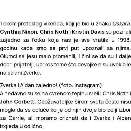
Tokom proteklog vikenda, koji je bio u znaku
Oskara
,
Cynthia Nixon
,
Chris Noth
i
Kristin Davis
su pozirali
zajedno za fotku koja nas je sve vratila u 1998.
godinu kada smo se prvi put upoznali sa njima.
Glumci se jesu malo promenili, i čini se da su i dalje
dobri prijatelji, uprkos tome što devojke nisu uvek bile
na strani Zverke.
Zverka i Aidan zajedno! (foto: Instagram)
A nedavno su se na cvrenom tepihu sreli i Chris Noth i
John Corbett
. Obožavateljke širom sveta često nis
mogle da se odluče ko je od njih dvoje bio bolji izbor
za Carrie, ali moramo priznati da i Zverka i Aiden
izgledaju odlično.