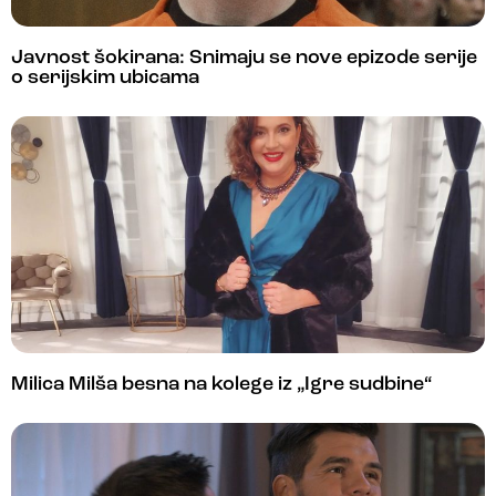
Javnost šokirana: Snimaju se nove epizode serije
o serijskim ubicama
Milica Milša besna na kolege iz „Igre sudbine“