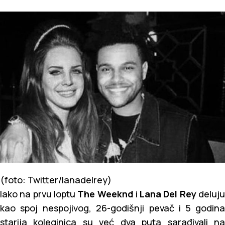
(foto: Twitter/lanadelrey)
Iako na prvu loptu
The Weeknd
i
Lana Del Rey
deluj
kao spoj nespojivog, 26-godišnji pevač i 5 godina
starija koleginica su već dva puta sarađivali na