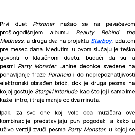
Prvi duet
Prisoner
našao se na pevačevo
prošlogodišnjem albumu
Beauty Behind the
Madness,
a druga dva na projektu
Starboy
,
izdato
pre mesec dana. Međutim, u ovom slučaju je teško
govoriti o klasičnom duetu, budući da su u
pesmi
Party Monster
Lanine deonice svedene n
ponavljanje fraze
Paranoid
i do neprepoznatljivosti
elektronski obrađen bridž, dok je druga pesma na
kojoj gostuje
Stargirl Interlude,
kao što joj i samo im
kaže, intro, i traje manje od dva minuta.
Ipak, za sve one koji vole oba muzičara ove
kombinacije predstavljaju pun pogodak, a kako u
uživo verziji zvuči pesma
Party Monster,
u kojoj se