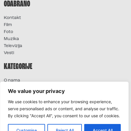
ODABRANO
Kontakt
Film
Foto
Muzika
Televizija
Vesti
KATEGORIJE
O nama
Sve vesti
We value your privacy
Extra
We use cookies to enhance your browsing experience,
Foto
serve personalised ads or content, and analyse our traffic.
Moda
By clicking "Accept All", you consent to our use of cookies.
TV
Život
Horoskop
Customise
Reject All
Accept All