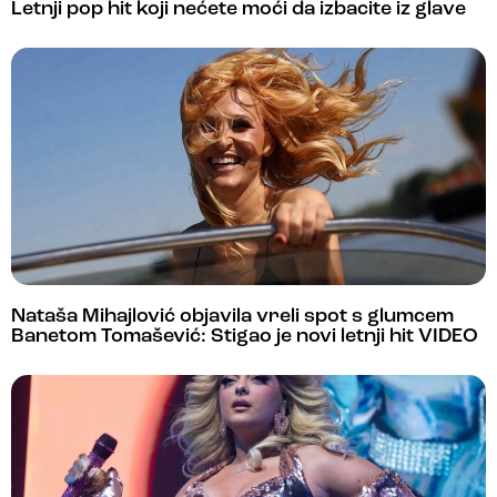
Letnji pop hit koji nećete moći da izbacite iz glave
Nataša Mihajlović objavila vreli spot s glumcem
Banetom Tomašević: Stigao je novi letnji hit VIDEO