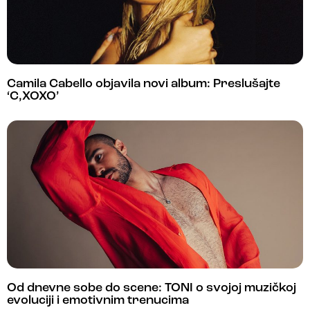
Camila Cabello objavila novi album: Preslušajte
‘C,XOXO’
Od dnevne sobe do scene: TONI o svojoj muzičkoj
evoluciji i emotivnim trenucima