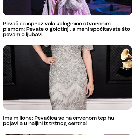
Pevačica isprozivala koleginice otvorenim
pismom: Pevate o golotinji, a meni spočitavate što
pevam o ljubavi
Ima milione: Pevačica se na crvenom tepihu
pojavila u haljini iz tržnog centra!