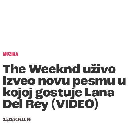
MUZIKA
The Weeknd uživo
izveo novu pesmu u
kojoj gostuje Lana
Del Rey (VIDEO)
21/12/2016
11:05