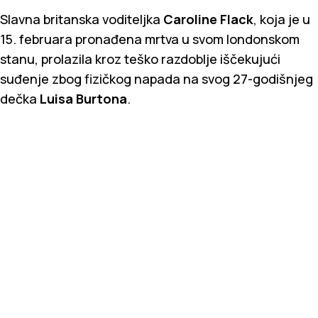
Slavna britanska voditeljka
Caroline Flack
, koja je u
15. februara pronađena mrtva u svom londonskom
stanu, prolazila kroz teško razdoblje iščekujući
suđenje zbog fizičkog napada na svog 27-godišnjeg
dečka
Luisa Burtona
.