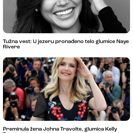
Tužna vest: U jezeru pronađeno telo glumice Naye
Rivere
Preminula žena Johna Travolte, glumica Kelly