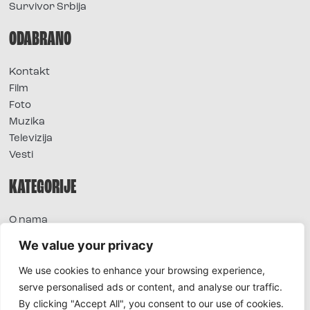
Survivor Srbija
ODABRANO
Kontakt
Film
Foto
Muzika
Televizija
Vesti
KATEGORIJE
O nama
Sve vesti
We value your privacy
Extra
We use cookies to enhance your browsing experience,
Foto
serve personalised ads or content, and analyse our traffic.
Moda
By clicking "Accept All", you consent to our use of cookies.
TV