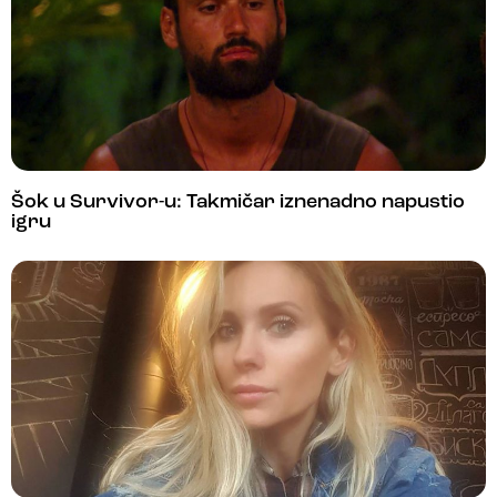
Šok u Survivor-u: Takmičar iznenadno napustio
igru