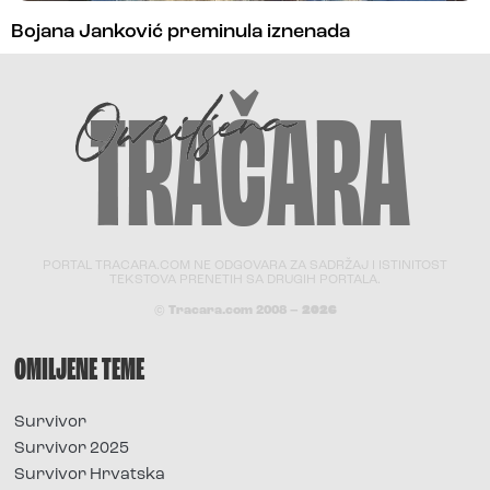
Bojana Janković preminula iznenada
PORTAL TRACARA.COM NE ODGOVARA ZA SADRŽAJ I ISTINITOST
TEKSTOVA PRENETIH SA DRUGIH PORTALA.
© Tracara.com 2008 –
2026
OMILJENE TEME
Survivor
Survivor 2025
Survivor Hrvatska