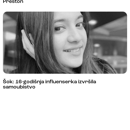
Preston
Šok: 16-godišnja influenserka izvršila
samoubistvo