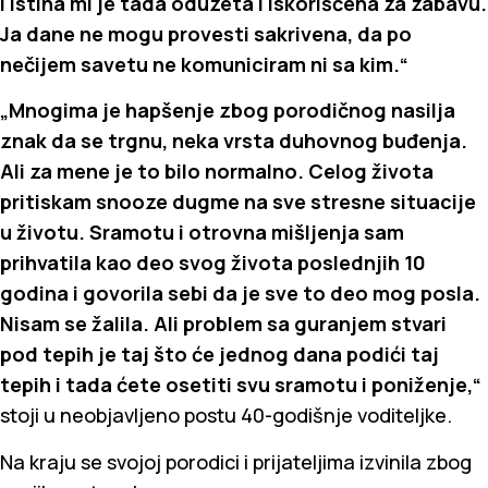
I istina mi je tada oduzeta i iskorišćena za zabavu.
Ja dane ne mogu provesti sakrivena, da po
nečijem savetu ne komuniciram ni sa kim.“
„Mnogima je hapšenje zbog porodičnog nasilja
znak da se trgnu, neka vrsta duhovnog buđenja.
Ali za mene je to bilo normalno. Celog života
pritiskam snooze dugme na sve stresne situacije
u životu. Sramotu i otrovna mišljenja sam
prihvatila kao deo svog života poslednjih 10
godina i govorila sebi da je sve to deo mog posla.
Nisam se žalila. Ali problem sa guranjem stvari
pod tepih je taj što će jednog dana podići taj
tepih i tada ćete osetiti svu sramotu i poniženje,“
stoji u neobjavljeno postu 40-godišnje voditeljke.
Na kraju se svojoj porodici i prijateljima izvinila zbog