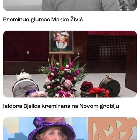
Preminuo glumac Marko Živić
Isidora Bjelica kremirana na Novom groblju