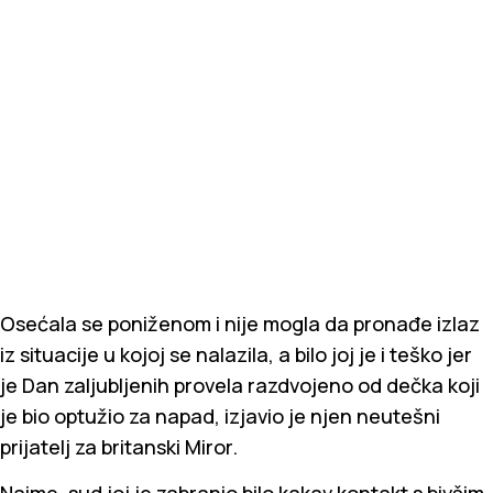
Osećala se poniženom i nije mogla da pronađe izlaz
iz situacije u kojoj se nalazila, a bilo joj je i teško jer
je Dan zaljubljenih provela razdvojeno od dečka koji
je bio optužio za napad, izjavio je njen neutešni
prijatelj za britanski Miror.