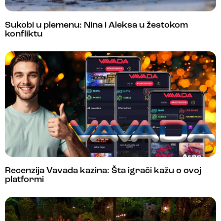
Sukobi u plemenu: Nina i Aleksa u žestokom
konfliktu
Recenzija Vavada kazina: Šta igrači kažu o ovoj
platformi