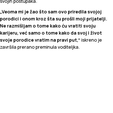
svojih postupaka.
„Veoma mi je žao što sam ovo priredila svojoj
porodici i onom kroz šta su prošli moji prijatelji.
Ne razmišljam o tome kako ću vratiti svoju
karijeru, već samo o tome kako da svoj i život
svoje porodice vratim na pravi put,“
iskreno je
završila prerano preminula voditeljka.