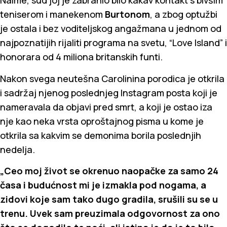
Naime, sud joj je zabranio bilo kakav kontakt s bivšim
teniserom i manekenom
Burtonom
, a zbog optužbi
je ostala i bez voditeljskog angažmana u jednom od
najpoznatijih rijaliti programa na svetu, “Love Island” i
honorara od 4 miliona britanskih funti.
Nakon svega neutešna Carolinina porodica je otkrila
i sadržaj njenog poslednjeg Instagram posta koji je
nameravala da objavi pred smrt, a koji je ostao iza
nje kao neka vrsta oproštajnog pisma u kome je
otkrila sa kakvim se demonima borila poslednjih
nedelja.
„Ceo moj život se okrenuo naopačke za samo 24
časa i budućnost mi je izmakla pod nogama, a
zidovi koje sam tako dugo gradila, srušili su se u
trenu. Uvek sam preuzimala odgovornost za ono