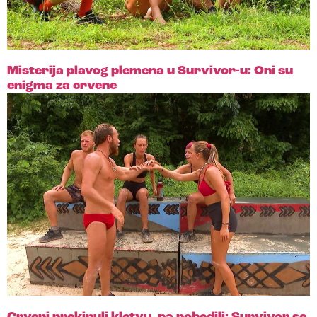
Misterija plavog plemena u Survivor-u: Oni su
enigma za crvene