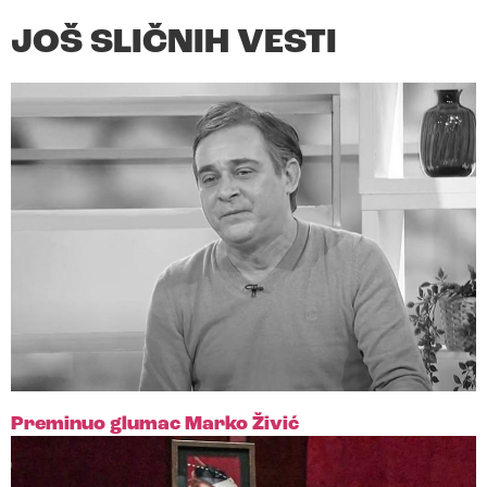
JOŠ SLIČNIH VESTI
Preminuo glumac Marko Živić