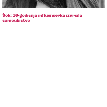
Šok: 16-godišnja influenserka izvršila
samoubistvo