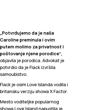
„Potvrđujemo da je naša
Caroline preminula i ovim
putem molimo za privatnost i
poštovanje njene porodice“,
objavila je porodica. Advokat je
potvrdio da je Flack izvršila
samoubistvo.
Flack je osim Love Islanda vodila i
britansku verziju showa X Factor.
Mesto voditeljke popularnog
showa Love Island napustila je