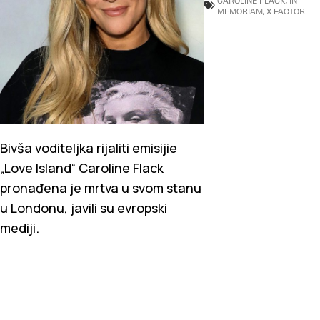
CAROLINE FLACK
,
IN
MEMORIAM
,
X FACTOR
Bivša voditeljka rijaliti emisijie
„Love Island“ Caroline Flack
pronađena je mrtva u svom stanu
u Londonu, javili su evropski
mediji.