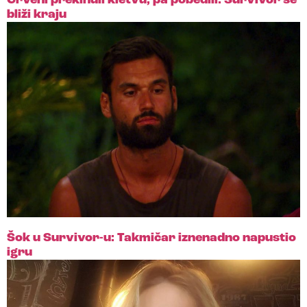
Crveni prekinuli kletvu, pa pobedili: Survivor se
bliži kraju
Šok u Survivor-u: Takmičar iznenadno napustio
igru