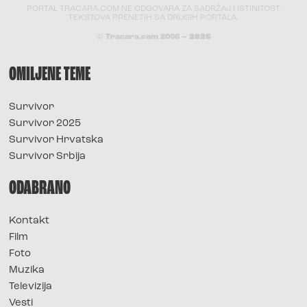
PORTAL TRACARA.COM NE ODGOVARA ZA SADRŽAJ I ISTINITOST
TEKSTOVA PRENETIH SA DRUGIH PORTALA.
© Tracara.com 2008 –
2026
OMILJENE TEME
Survivor
Survivor 2025
Survivor Hrvatska
Survivor Srbija
ODABRANO
Kontakt
Film
Foto
Muzika
Televizija
Vesti