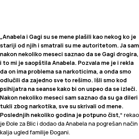
„Anabela i Gagi su se mene plašili kao nekog ko je
stariji od njih i smatrali su me autoritetom. Ja sam
nakon nekoliko meseci saznao da se Gagi drogira,
i to mi je saopštila Anabela. Pozvala me je i rekla
da on ima problema sa narkoticima, a onda smo
odlučili da zajedno sve to rešimo. Išli smo kod
psihijatra na seanse kako bi on uspeo da se izleči.
Nakon nekoliko meseci sam saznao da su ga dileri
tukli zbog narkotika, sve su skrivali od mene.
Poslednjih nekoliko godina je potpuno čist,“
rekao
je Đole za Blic i dodao da Anabela na pogrešan način
kalja ugled familije Đogani.