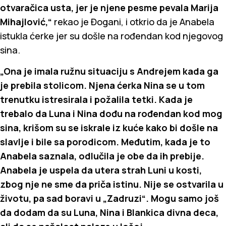
otvaračica usta, jer je njene pesme pevala Marija
Mihajlović,“
rekao je Đogani, i otkrio da je Anabela
istukla ćerke jer su došle na rođendan kod njegovog
sina.
„Ona je imala ružnu situaciju s Andrejem kada ga
je prebila stolicom. Njena ćerka Nina se u tom
trenutku istresirala i požalila tetki. Kada je
trebalo da Luna i Nina dođu na rođendan kod mog
sina, krišom su se iskrale iz kuće kako bi došle na
slavlje i bile sa porodicom. Međutim, kada je to
Anabela saznala, odlučila je obe da ih prebije.
Anabela je uspela da utera strah Luni u kosti,
zbog nje ne sme da priča istinu. Nije se ostvarila u
životu, pa sad boravi u „Zadruzi“. Mogu samo još
da dodam da su Luna, Nina i Blankica divna deca,