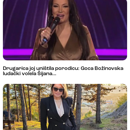
Drugarica joj uništila porodicu: Goca Božinovska
ludački volela Šijana…