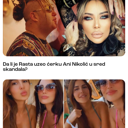
Da li je Rasta uzeo ćerku Ani Nikolić u sred
skandala?