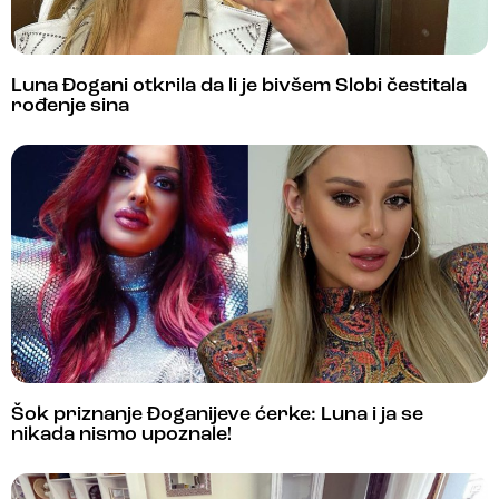
Luna Đogani otkrila da li je bivšem Slobi čestitala
rođenje sina
Šok priznanje Đoganijeve ćerke: Luna i ja se
nikada nismo upoznale!