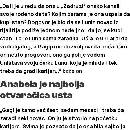
„Da li je u redu da ona u „Zadruzi“ onako kanali
svoje rođeno dete? Kojim parama je ona uspela da
kupi stan? Dogovor je bio da se Lunin novac iz
rijalitija podiže jednom nedeljno i da joj se kupi
stan. To je Luna sama zaradila. Ušla je u rijaliti da
vodi dijalog, a Gagiju ne dozvoljava da priča. Čim
on nešto progovori, ona ga polije vodom.
Uništava svoju ćerku Lunu, koja je mlada i tek
treba da gradi karijeru,“
kaže on.
Anabela je najbolja
otvaračica usta
„Gagi je tamo već šest, sedam meseci i treba da
zaradi neki novac. On ju je stvorio na početku
karijere. Svima je poznato da je ona bila najbolja