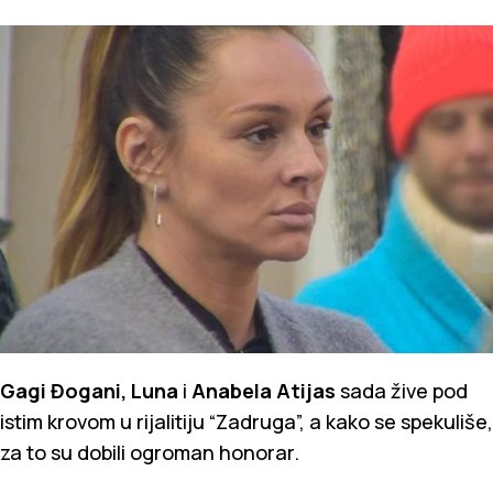
Gagi Đogani, Luna
i
Anabela Atijas
sada žive pod
istim krovom u rijalitiju “Zadruga”, a kako se spekuliše,
za to su dobili ogroman honorar.