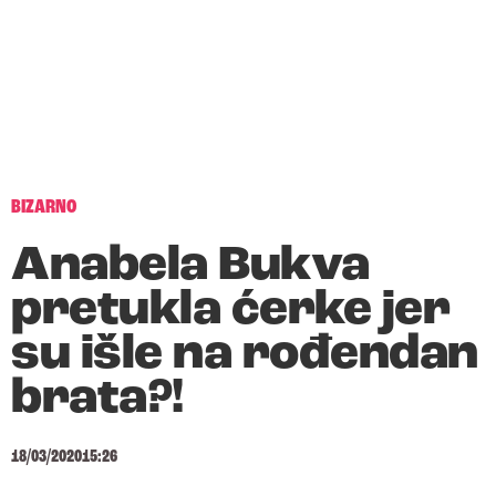
BIZARNO
Anabela Bukva
pretukla ćerke jer
su išle na rođendan
brata?!
18/03/2020
15:26