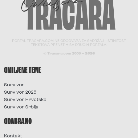
PORTAL TRACARA.COM NE ODGOVARA ZA SADRŽAJ I ISTINITOST
TEKSTOVA PRENETIH SA DRUGIH PORTALA.
© Tracara.com 2008 –
2026
OMILJENE TEME
Survivor
Survivor 2025
Survivor Hrvatska
Survivor Srbija
ODABRANO
Kontakt