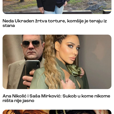
Neda Ukraden žrtva torture, komšije je teraju iz
stana
Ana Nikolić i Saša Mirković: Sukob u kome nikome
ništa nije jasno