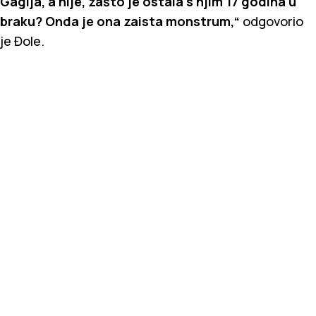
Gagija, a nije, zašto je ostala s njim 17 godina u
braku? Onda je ona zaista monstrum,“
odgovorio
je Đole.