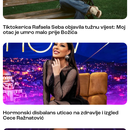
Tiktokerica Rafaela Seba objavila tužnu vijest: Moj
otac je umro malo prije Božića
Hormonski disbalans uticao na zdravlje i izgled
Cece Ražnatović