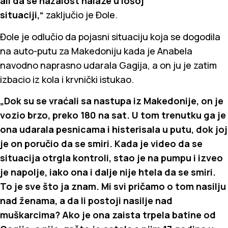
ali da se nažalost nalaze u lošoj
situaciji,“
zaključio je Đole.
Đole je odlučio da pojasni situaciju koja se dogodila
na auto-putu za Makedoniju kada je Anabela
navodno naprasno udarala Gagija, a on ju je zatim
izbacio iz kola i krvnički istukao.
„Dok su se vraćali sa nastupa iz Makedonije, on je
vozio brzo, preko 180 na sat. U tom trenutku ga je
ona udarala pesnicama i histerisala u putu, dok joj
je on poručio da se smiri. Kada je video da se
situacija otrgla kontroli, stao je na pumpu i izveo
je napolje, iako ona i dalje nije htela da se smiri.
To je sve što ja znam. Mi svi pričamo o tom nasilju
nad ženama, a da li postoji nasilje nad
muškarcima? Ako je ona zaista trpela batine od