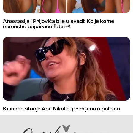
Anastasija i Prijovića bile u svađi: Ko je kome
namestio paparaco fotke?!
Kritično stanje Ane Nikolić, primljena u bolnicu