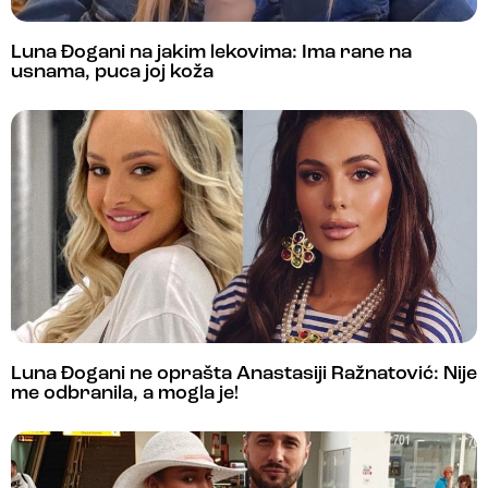
Luna Đogani na jakim lekovima: Ima rane na
usnama, puca joj koža
Luna Đogani ne oprašta Anastasiji Ražnatović: Nije
me odbranila, a mogla je!