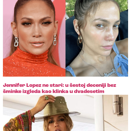
Jennifer Lopez ne stari: u šestoj deceniji bez
šminke izgleda kao klinka u dvadesetim