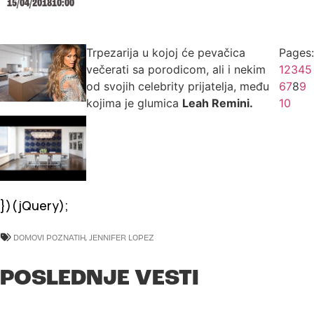
15/04/2018
10:00
Trpezarija u kojoj će pevačica
Pages:
večerati sa porodicom, ali i nekim
1
2
3
4
5
od svojih celebrity prijatelja, među
6
7
8
9
kojima je glumica
Leah Remini.
10
})(jQuery);
DOMOVI POZNATIH
,
JENNIFER LOPEZ
POSLEDNJE VESTI