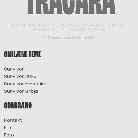
PORTAL TRACARA.COM NE ODGOVARA ZA SADRŽAJ I ISTINITOST
TEKSTOVA PRENETIH SA DRUGIH PORTALA.
© Tracara.com 2008 –
2026
OMILJENE TEME
Survivor
Survivor 2025
Survivor Hrvatska
Survivor Srbija
ODABRANO
Kontakt
Film
Foto