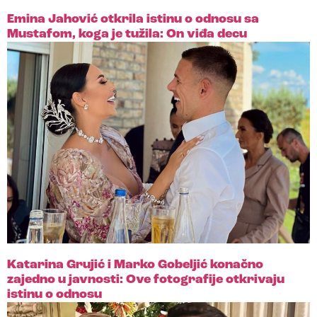
Emina Jahović otkrila istinu o odnosu sa
Mustafom, koga je tužila: On viđa decu
Katarina Grujić i Marko Gobeljić konačno
zajedno u javnosti: Ove fotografije otkrivaju
istinu o odnosu