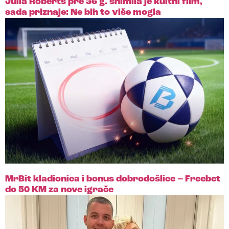
Julia Roberts pre 36 g. snimila je kultni film,
sada priznaje: Ne bih to više mogla
MrBit kladionica i bonus dobrodošlice – Freebet
do 50 KM za nove igrače