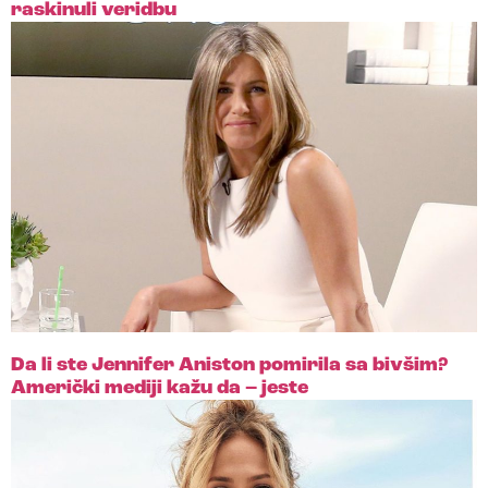
raskinuli veridbu
Da li ste Jennifer Aniston pomirila sa bivšim?
Američki mediji kažu da – jeste