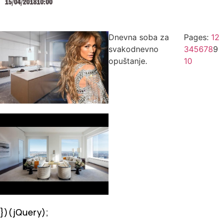
15/04/2018
10:00
Dnevna soba za
Pages:
1
2
svakodnevno
3
4
5
6
7
8
9
opuštanje.
10
})(jQuery);