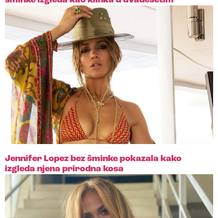
šminke izgleda kao klinka u dvadesetim
Jennifer Lopez bez šminke pokazala kako
izgleda njena prirodna kosa