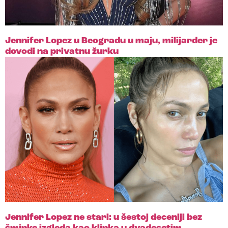
Jennifer Lopez u Beogradu u maju, milijarder je
dovodi na privatnu žurku
Jennifer Lopez ne stari: u šestoj deceniji bez