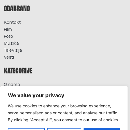
ODABRANO
Kontakt
Film
Foto
Muzika
Televizija
Vesti
KATEGORIJE
O nama
Sve vesti
We value your privacy
Extra
We use cookies to enhance your browsing experience,
Foto
serve personalised ads or content, and analyse our traffic.
Moda
By clicking "Accept All", you consent to our use of cookies.
TV
Život