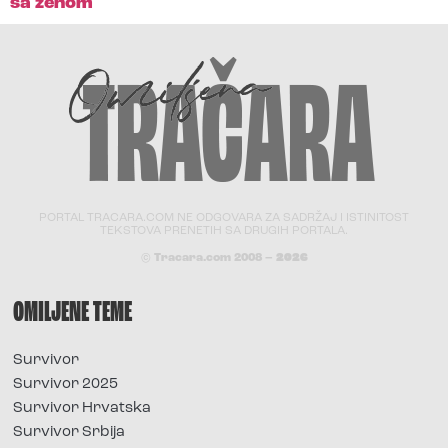
sa ženom
PORTAL TRACARA.COM NE ODGOVARA ZA SADRŽAJ I ISTINITOST
TEKSTOVA PRENETIH SA DRUGIH PORTALA.
© Tracara.com 2008 –
2026
OMILJENE TEME
Survivor
Survivor 2025
Survivor Hrvatska
Survivor Srbija