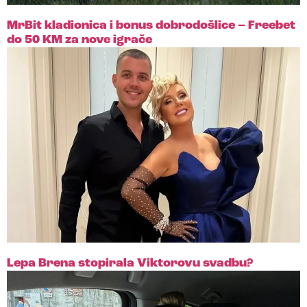
MrBit kladionica i bonus dobrodošlice – Freebet
do 50 KM za nove igrače
Lepa Brena stopirala Viktorovu svadbu?