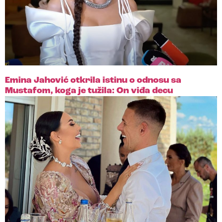
Emina Jahović otkrila istinu o odnosu sa
Mustafom, koga je tužila: On viđa decu