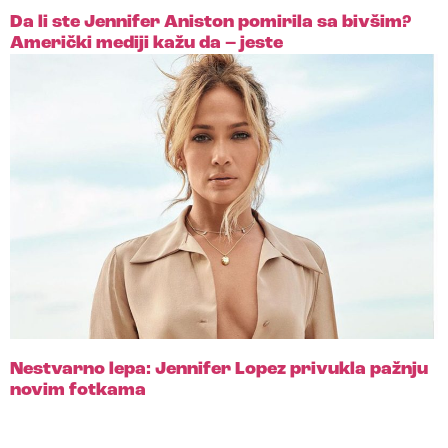
Da li ste Jennifer Aniston pomirila sa bivšim?
Američki mediji kažu da – jeste
Nestvarno lepa: Jennifer Lopez privukla pažnju
novim fotkama