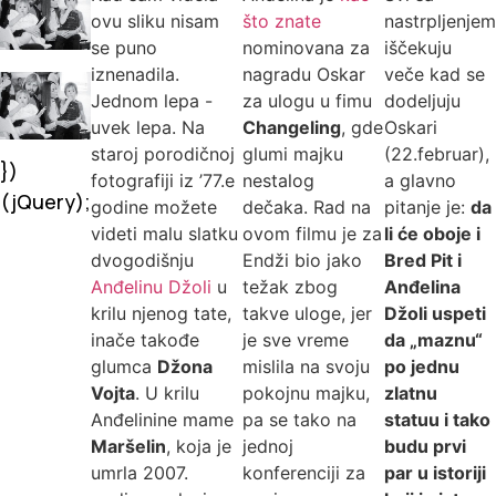
ovu sliku nisam
što znate
nastrpljenjem
se puno
nominovana za
iščekuju
iznenadila.
nagradu Oskar
veče kad se
Jednom lepa -
za ulogu u fimu
dodeljuju
uvek lepa. Na
Changeling
, gde
Oskari
staroj porodičnoj
glumi majku
(22.februar),
})
fotografiji iz ’77.e
nestalog
a glavno
(jQuery);
godine možete
dečaka. Rad na
pitanje je:
da
videti malu slatku
ovom filmu je za
li će oboje i
dvogodišnju
Endži bio jako
Bred Pit i
Anđelinu Džoli
u
težak zbog
Anđelina
krilu njenog tate,
takve uloge, jer
Džoli uspeti
inače takođe
je sve vreme
da „maznu“
glumca
Džona
mislila na svoju
po jednu
Vojta
. U krilu
pokojnu majku,
zlatnu
Anđelinine mame
pa se tako na
statuu i tako
Maršelin
, koja je
jednoj
budu prvi
umrla 2007.
konferenciji za
par u istoriji