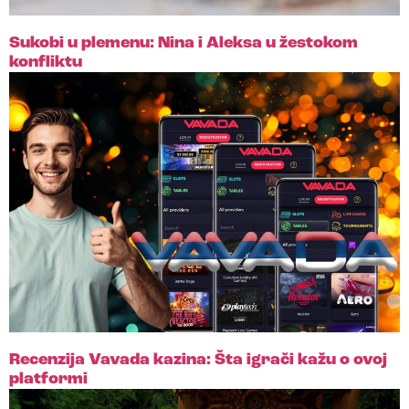
Sukobi u plemenu: Nina i Aleksa u žestokom
konfliktu
Recenzija Vavada kazina: Šta igrači kažu o ovoj
platformi