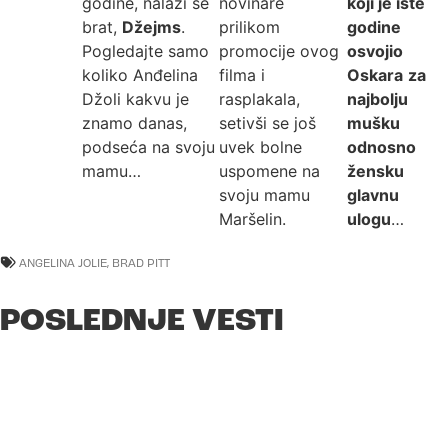
godine, nalazi se
novinare
koji je iste
brat,
Džejms
.
prilikom
godine
Pogledajte samo
promocije ovog
osvojio
koliko Anđelina
filma i
Oskara
za
Džoli kakvu je
rasplakala,
najbolju
znamo danas,
setivši se još
mušku
podseća na svoju
uvek bolne
odnosno
mamu…
uspomene na
žensku
svoju mamu
glavnu
Maršelin.
ulogu
…
ANGELINA JOLIE
,
BRAD PITT
POSLEDNJE VESTI