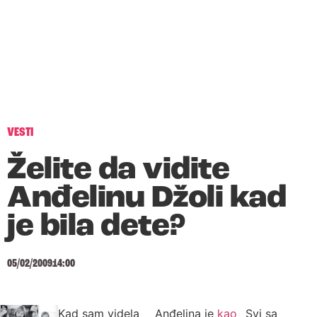
VESTI
Želite da vidite
Anđelinu Džoli kad
je bila dete?
05/02/2009
14:00
Kad sam videla
Anđelina je
kao
Svi sa