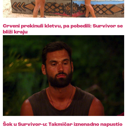
Crveni prekinuli kletvu, pa pobedili: Survivor se
bliži kraju
Šok u Survivor-u: Takmičar iznenadno napustio