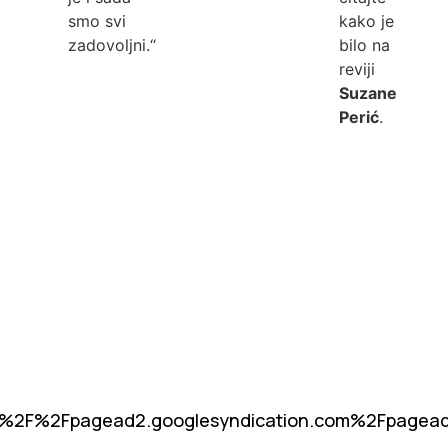
smo svi
kako je
zadovoljni.“
bilo na
reviji
Suzane
Perić
.
%2F%2Fpagead2.googlesyndication.com%2Fpage