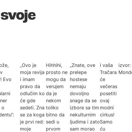
 svoje
ože,
„Ovo je
Hihhihi,
„Znate, ove
I vaša
izvor:
v
moja revija
prosto ne
prelepe
Tračara
Mond
! Evo
i imam
mogu da
hostese
će
pravo da
verujem
nemaju
večeras
larni
odlučim ko
da je
dovoljno
posetiti
jner
će gde
nekom
snage da se
ovaj
 o
sedeti. Zna
toliko
izbore sa tim
modni
dentu“:
se za koga
bitno da
nekulturnim
cirkus!
je prvi red:
sedi u
ljudima i zato
Samo
moje
prvom
sam morao
ću