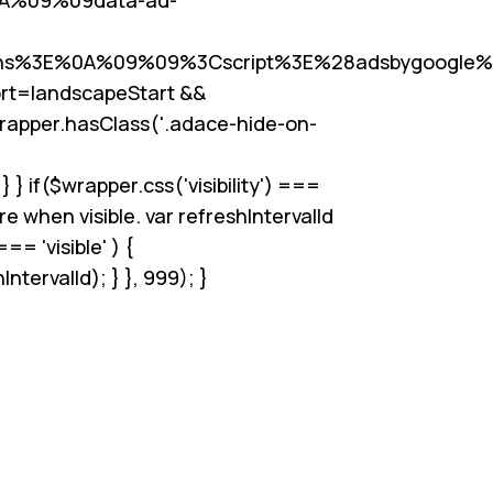
s%3E%0A%09%09%3Cscript%3E%28adsbygoogle%
rt
=landscapeStart &&
wrapper.hasClass('.adace-hide-on-
 if($wrapper.css('visibility') ===
re when visible. var refreshIntervalId
== 'visible' ) {
ervalId); } }, 999); }