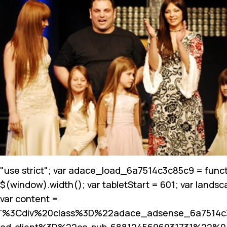
"use strict"; var adace_load_6a7514c3c85c9 = funct
$(window).width(); var tabletStart = 601; var landsc
var content =
'%3Cdiv%20class%3D%22adace_adsense_6a7514
ad-client%3D%22ca-pub-6881245696931731%22%