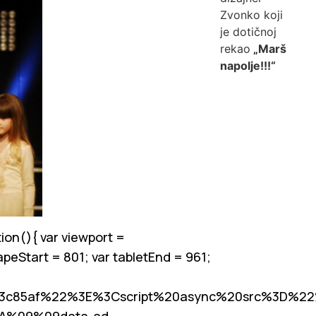
Zvonko koji
je dotičnoj
rekao
„Marš
napolje!!!“
ion(){ var viewport =
apeStart = 801; var tabletEnd = 961;
c3c85af%22%3E%3Cscript%20async%20src%3D%22
0A%09%09data-ad-