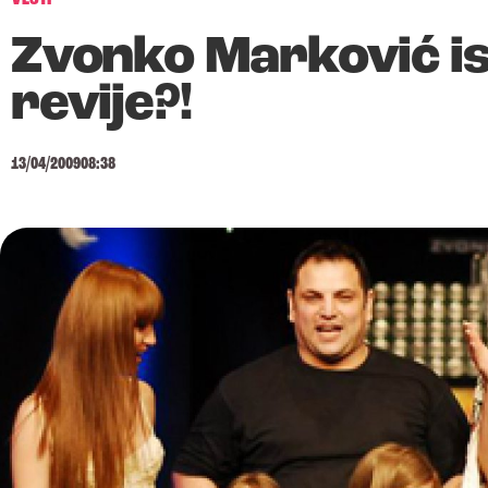
Zvonko Marković is
revije?!
13/04/2009
08:38