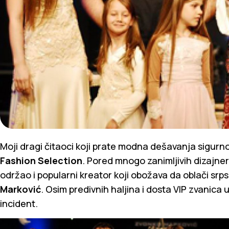
Moji dragi čitaoci koji prate modna dešavanja sigurn
Fashion Selection
. Pored mnogo zanimljivih dizajner
održao i popularni kreator koji obožava da oblači srp
Marković
. Osim predivnih haljina i dosta VIP zvanica u 
incident.