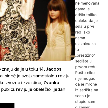
neimenovana
dama je
otišla toliko
daleko da je
sela u prvi
red iako
nema
ulaznicu za
to
„prestižno“
sedište u
prvom redu.
o znaju da je u toku
14. Jacobs
Pošto niko
a, sinoć je svoju samostalnu reviju
nije mogao
ske zvezde i zvezdice,
Zvonko
da je mrdne
publici, reviju je obeležio i jedan
iz sedišta na
scenu je
stupio sam
dizajner