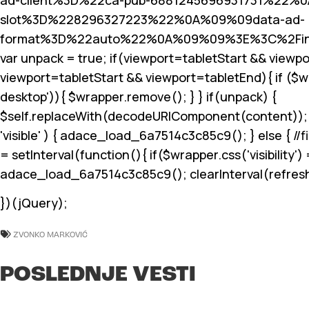
slot%3D%228296327223%22%0A%09%09data-ad-
format%3D%22auto%22%0A%09%09%3E%3C%2Fin
var unpack = true; if(viewport
=tabletStart && viewpo
viewport
=tabletStart && viewport
=tabletEnd){ if ($
desktop')){ $wrapper.remove(); } } if(unpack) {
$self.replaceWith(decodeURIComponent(content)); } }
'visible' ) { adace_load_6a7514c3c85c9(); } else { //fi
= setInterval(function(){ if($wrapper.css('visibility') =
adace_load_6a7514c3c85c9(); clearInterval(refreshInt
})(jQuery);
ZVONKO MARKOVIĆ
POSLEDNJE VESTI