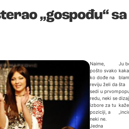
terao „gospođu“ sa
Naime,
Ju b
pošto svako
kaka
ko dođe na
blam
reviju želi da
šta
sedi u prvom
popu
redu, neki se
diza
izbore za tu
kaže
poziciji, a
„inci
neki ne.
Jedna