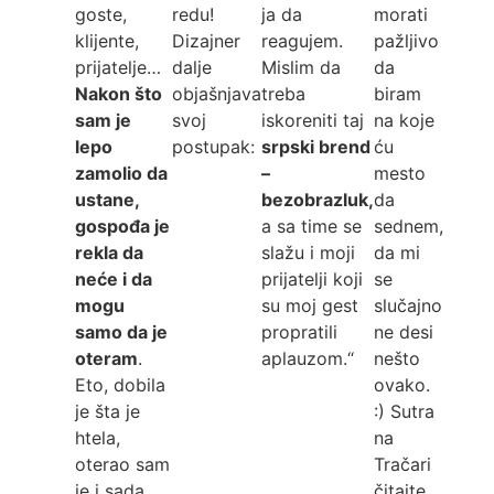
goste,
redu!
ja da
morati
klijente,
Dizajner
reagujem.
pažljivo
prijatelje…
dalje
Mislim da
da
Nakon što
objašnjava
treba
biram
sam je
svoj
iskoreniti taj
na koje
lepo
postupak:
srpski brend
ću
zamolio da
–
mesto
ustane,
bezobrazluk,
da
gospođa je
a sa time se
sednem,
rekla da
slažu i moji
da mi
neće i da
prijatelji koji
se
mogu
su moj gest
slučajno
samo da je
propratili
ne desi
oteram
.
aplauzom.“
nešto
Eto, dobila
ovako.
je šta je
:) Sutra
htela,
na
oterao sam
Tračari
je i sada
čitajte