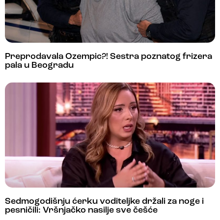
Preprodavala Ozempic?! Sestra poznatog frizera
pala u Beogradu
Sedmogodišnju ćerku voditeljke držali za noge i
pesničili: Vršnjačko nasilje sve češće