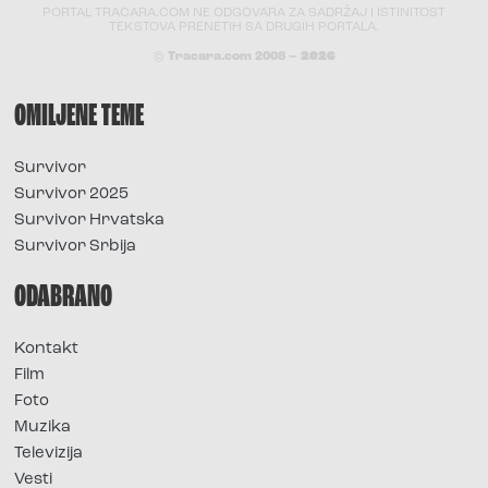
PORTAL TRACARA.COM NE ODGOVARA ZA SADRŽAJ I ISTINITOST
TEKSTOVA PRENETIH SA DRUGIH PORTALA.
© Tracara.com 2008 –
2026
OMILJENE TEME
Survivor
Survivor 2025
Survivor Hrvatska
Survivor Srbija
ODABRANO
Kontakt
Film
Foto
Muzika
Televizija
Vesti