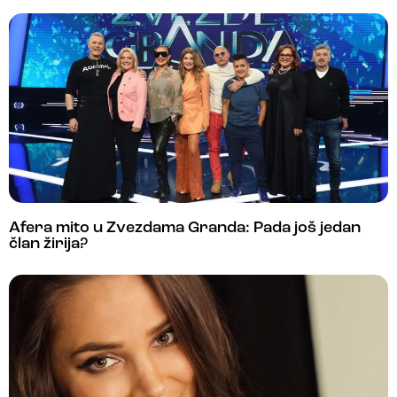
Afera mito u Zvezdama Granda: Pada još jedan
član žirija?