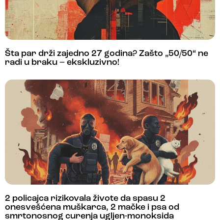
Šta par drži zajedno 27 godina? Zašto „50/50“ ne
radi u braku – ekskluzivno!
2 policajca rizikovala živote da spasu 2
onesvešćena muškarca, 2 mačke i psa od
smrtonosnog curenja ugljen-monoksida