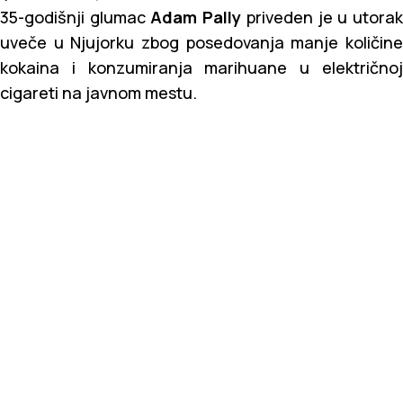
35-godišnji glumac
Adam Pally
priveden je u utora
uveče u Njujorku zbog posedovanja manje količine
kokaina i konzumiranja marihuane u električnoj
cigareti na javnom mestu.