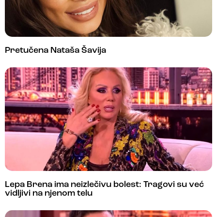
Pretučena Nataša Šavija
Lepa Brena ima neizlečivu bolest: Tragovi su već
vidljivi na njenom telu