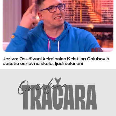
Jezivo: Osuđivani kriminalac Kristijan Golubović
posetio osnovnu školu, ljudi šokirani