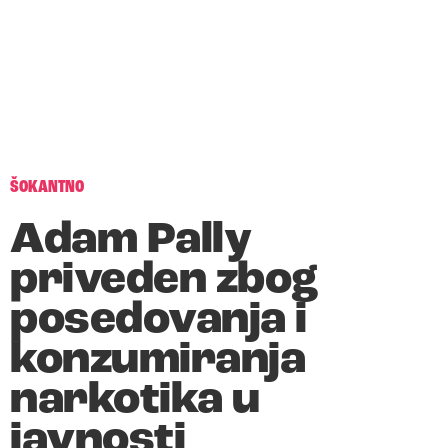
ŠOKANTNO
Adam Pally
priveden zbog
posedovanja i
konzumiranja
narkotika u
javnosti