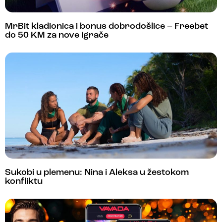
MrBit kladionica i bonus dobrodošlice – Freebet
do 50 KM za nove igrače
Sukobi u plemenu: Nina i Aleksa u žestokom
konfliktu