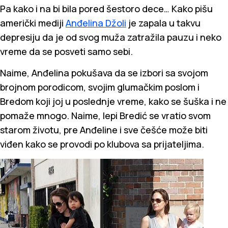
Pa kako i na bi bila pored šestoro dece… Kako pišu
američki mediji
Anđelina Džoli
je zapala u takvu
depresiju da je od svog muža zatražila pauzu i neko
vreme da se posveti samo sebi.
Naime, Anđelina pokušava da se izbori sa svojom
brojnom porodicom, svojim glumačkim poslom i
Bredom koji joj u poslednje vreme, kako se šuška i ne
pomaže mnogo. Naime, lepi Bredić se vratio svom
starom životu, pre Anđeline i sve češće može biti
viđen kako se provodi po klubova sa prijateljima.