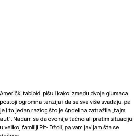
Američki tabloidi pišu i kako između dvoje glumaca
postoji ogromna tenzija i da se sve više svađaju, pa
je i to jedan razlog što je Anđelina zatražila „tajm
aut“. Nadam se da ovo nije tačno,ali pratim situaciju
u velikoj familiji Pit- Džoli, pa vam javljam šta se
dešava..