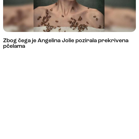
Zbog čega je Angelina Jolie pozirala prekrivena
pčelama