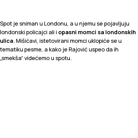
Spot je sniman u Londonu, a u njemu se pojavljuju
londonski policajci ali i
opasni momci sa londonskih
ulica
. Mišićavi, istetovirani momci uklopiće se u
tematiku pesme, a kako je Rajović uspeo da ih
„smekša“ videćemo u spotu.