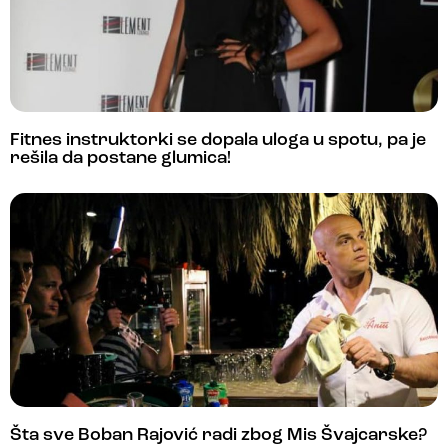
Fitnes instruktorki se dopala uloga u spotu, pa je
rešila da postane glumica!
Šta sve Boban Rajović radi zbog Mis Švajcarske?