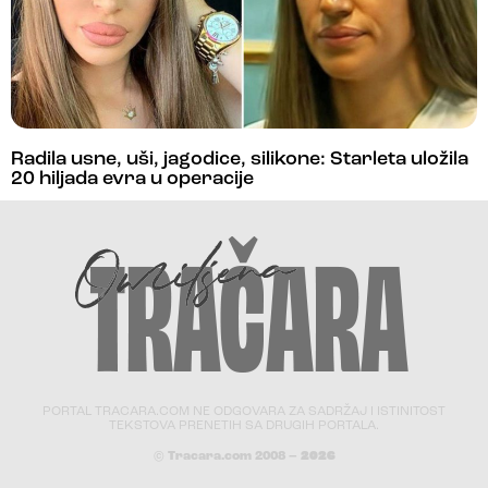
Radila usne, uši, jagodice, silikone: Starleta uložila
20 hiljada evra u operacije
PORTAL TRACARA.COM NE ODGOVARA ZA SADRŽAJ I ISTINITOST
TEKSTOVA PRENETIH SA DRUGIH PORTALA.
© Tracara.com 2008 –
2026