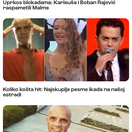
Uprkos blokadama: Karleuša i Boban Rajović
raspametili Malme
Koliko košta hit: Najskuplje pesme ikada na našoj
estradi