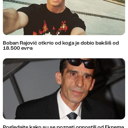
Boban Rajović otkrio od koga je dobio bakšiš od
18.500 evra
Pogledajte kako su se poznati oprostili od Ekrema