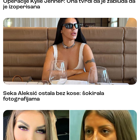
Operacije Kylie Jenner: Ona tvrdi da je zabluda da
je izoperisana
Seka Aleksić ostala bez kose: šokirala
fotografijama