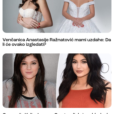
Venčanica Anastasije Ražnatović mami uzdahe: Da
li će ovako izgledati?