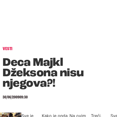
VESTI
Deca Majkl
Džeksona nisu
njegova?!
30/06/2009
09:30
Sve je
Kako je onda
Na ovim
Treći,
Sve