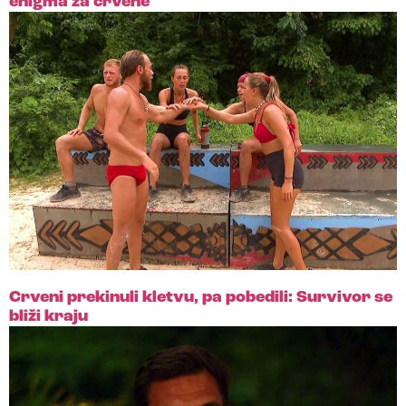
enigma za crvene
Crveni prekinuli kletvu, pa pobedili: Survivor se
bliži kraju