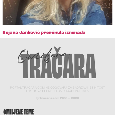
Bojana Janković preminula iznenada
PORTAL TRACARA.COM NE ODGOVARA ZA SADRŽAJ I ISTINITOST
TEKSTOVA PRENETIH SA DRUGIH PORTALA.
© Tracara.com 2008 –
2026
OMILJENE TEME