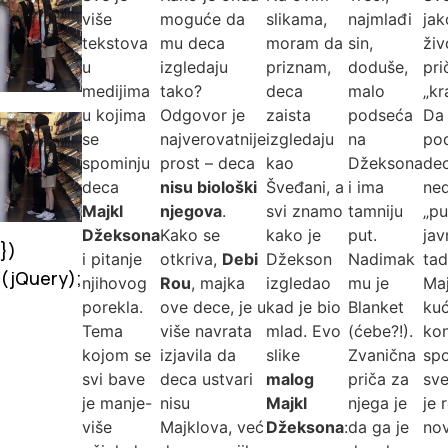
više
moguće da
slikama,
najmlađi
jak
tekstova
mu deca
moram da
sin,
živ
u
izgledaju
priznam,
doduše,
pri
medijima
tako?
deca
malo
„kr
u kojima
Odgovor je
zaista
podseća
Da
se
najverovatnije
izgledaju
na
pod
spominju
prost – deca
kao
Džeksona
dec
deca
nisu biološki
Šveđani, a
i ima
ne
Majkl
njegova
.
svi znamo
tamniju
„pu
Džeksona
Kako se
kako je
put.
jav
})
i pitanje
otkriva,
Debi
Džekson
Nadimak
tad
(jQuery);
njihovog
Rou
, majka
izgledao
mu je
Maj
porekla.
ove dece, je u
kad je bio
Blanket
kuć
Tema
više navrata
mlad. Evo
(ćebe?!).
kon
kojom se
izjavila da
slike
Zvanična
spo
svi bave
deca ustvari
malog
priča za
sv
je manje-
nisu
Majkl
njega je
je 
više
Majklova, već
Džeksona
:
da ga je
nov