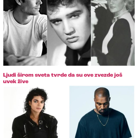
Ljudi širom sveta tvrde da su ove zvezde još
uvek žive