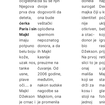
očigledna:
da su se njih
donela
nap
Njegova
dvoje
surogat
Dec
prva dva
dogovorili da
majka čiji
u k
deteta,
ona bude
identitet
pož
ćerka
veštački
nije
ukl
Paris i sin
oplođena
otkriven,
beb
Majkl
spermom
a otac-
koj
imaju
nepoznatog
donor je
igra
potpuno
donora, a da
bio
ras
belu
boju
ih Majkl
Džekson.
pri
kože,
kasnije
Na prvoj
ret
uzak nos,
preuzme na
slici to je
poj
tanke
čuvanje. Od
onaj
u j
usne,
2006 godine,
mališa
Maj
plave
međutim,
koji se
sta
oči…. a
nakon sudske
drži za
ma
Majkl
nagodbe sa
kosu i
gla
Džekson
Majklom, ona
stoji na
fot
je crnac i
je promenila
jednoj
sni