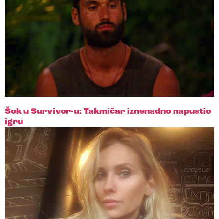
Šok u Survivor-u: Takmičar iznenadno napustio
igru