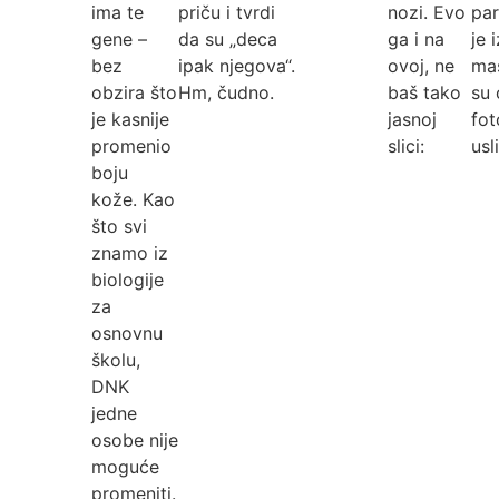
ima te
priču i tvrdi
nozi. Evo
par
gene –
da su „deca
ga i na
je 
bez
ipak njegova“.
ovoj, ne
mas
obzira što
Hm, čudno.
baš tako
su 
je kasnije
jasnoj
fot
promenio
slici:
usl
boju
kože. Kao
što svi
znamo iz
biologije
za
osnovnu
školu,
DNK
jedne
osobe nije
moguće
promeniti.