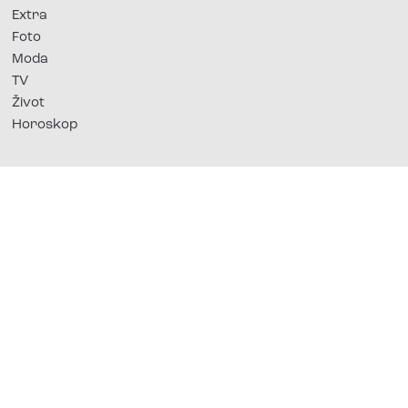
Extra
Foto
Moda
TV
Život
Horoskop