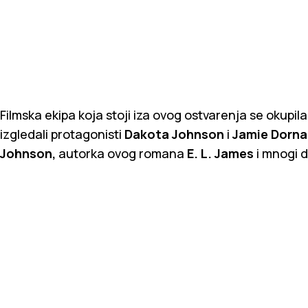
Filmska ekipa koja stoji iza ovog ostvarenja se okupi
izgledali protagonisti
Dakota Johnson
i
Jamie Dorna
Johnson,
autorka ovog romana
E. L. James
i mnogi d