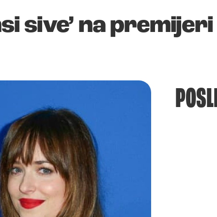
nsi sive’ na premijeri
POSL