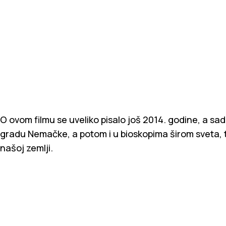
O ovom filmu se uveliko pisalo još 2014. godine, a sa
gradu Nemačke, a potom i u bioskopima širom sveta, te
našoj zemlji.