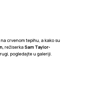
la na crvenom tepihu, a kako su
n,
režiserka
Sam Taylor-
rugi, pogledajte u galeriji.