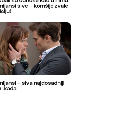
bali su odnose kao u filmu
nijansi sive – komšije zvale
iciju!
nijansi – siva najdosadniji
m ikada