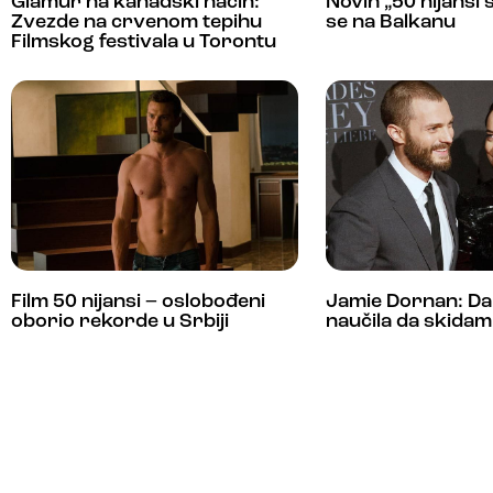
Glamur na kanadski način:
Novih „50 nijansi 
Zvezde na crvenom tepihu
se na Balkanu
Filmskog festivala u Torontu
Film 50 nijansi – oslobođeni
Jamie Dornan: D
oborio rekorde u Srbiji
naučila da skidam