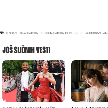
50 NIJANSI SIVA
,
DAKOTA DŽONSON
,
DAKOTA JOHNSON
,
DŽEJMI DORNAN
,
JAM
JOŠ SLIČNIH VESTI