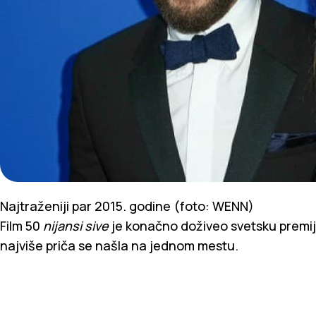
Najtraženiji par 2015. godine (foto: WENN)
Film 50
nijansi sive
je konačno doživeo svetsku premije
najviše priča se našla na jednom mestu.