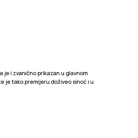
da je i zvanično prikazan u glavnom
 je tako premijeru doživeo sinoć i u