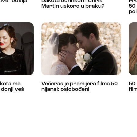
sive“ odvija
Dakota Johnson i Chris
Pro
Martin uskoro u braku?
50 
pol
akota me
Večeras je premijera filma 50
50 
 donji veš
nijansi: oslobođeni
fil