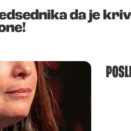
edsednika da je kri
one!
POSL