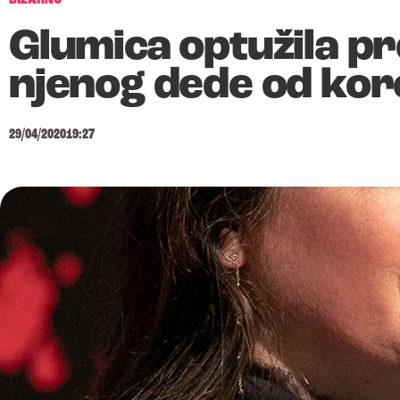
Glumica optužila pr
njenog dede od kor
29/04/2020
19:27