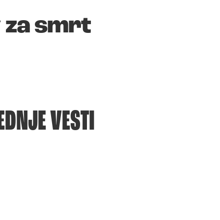
v za smrt
EDNJE VESTI