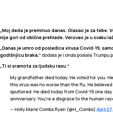
„Moj deda je preminuo danas. Glasao je za tebe. Ve
nije gori od obične prehlade. Verovao je u svaku laž
„Danas je umro od posledica virusa Covid-19, samo
godišnjicu braka,“
dodala je i onda poslala Trumpu 
„Ti si sramota za ljudsku rasu.“
My grandfather died today. He voted for you. H
this virus was no worse than the flu. He believe
sputtered. He died today from Covid-19 one day
anniversary. You’re a disgrace to the human rac
— Holly Marie Combs Ryan (@H_Combs)
April 27