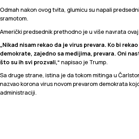
Odmah nakon ovog tvita, glumicu su napali predsedniko
sramotom.
Američki predsednik prethodno je u više navrata ovaj 
„Nikad nisam rekao da je virus prevara. Ko bi reka
demokrate, zajedno sa medijima, prevara. Oni nasta
što su ih svi prozvali,“
napisao je Trump.
Sa druge strane, istina je da tokom mitinga u Čarls
nazvao korona virus novom prevarom demokrata kojo
administraciji.