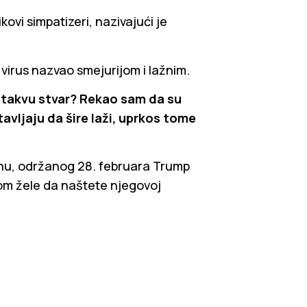
vi simpatizeri, nazivajući je
virus nazvao smejurijom i lažnim.
o takvu stvar? Rekao sam da su
vljaju da šire laži, uprkos tome
tonu, održanog 28. februara Trump
m žele da naštete njegovoj