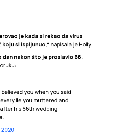
rovao je kada si rekao da virus
 koju si ispljunuo,“
napisala je Holly.
 dan nakon što je proslavio 66.
poruku:
e believed you when you said
d every lie you muttered and
 after his 66th wedding
e.
, 2020