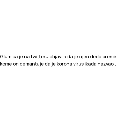
Glumica je na twitteru objavila da je njen deda premi
kome on demantuje da je korona virus ikada nazvao „