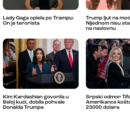
Lady Gaga oplela po Trampu:
Trump ljut na mo
On je terorista
Nijednom nisu stav
na naslovnu
Kim Kardashian govorila u
Srpski odmor Ti
Beloj kući, dobila pohvale
Amerikance košt
Donalda Trumpa
23000 dolara