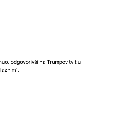
nuo, odgovorivši na Trumpov tvit u
lažnim“.