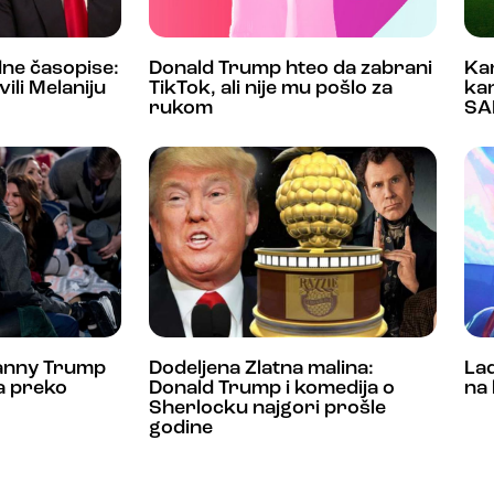
dne časopise:
Donald Trump hteo da zabrani
Ka
ili Melaniju
TikTok, ali nije mu pošlo za
ka
rukom
SA
fanny Trump
Dodeljena Zlatna malina:
La
a preko
Donald Trump i komedija o
na
Sherlocku najgori prošle
godine