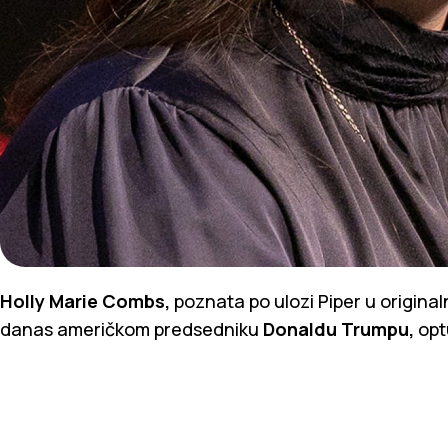
Holly Marie Combs,
poznata po ulozi Piper u originaln
danas američkom predsedniku
Donaldu Trumpu,
opt