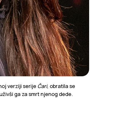
oj verziji serije
Čari
, obratila se
uživši ga za smrt njenog dede.