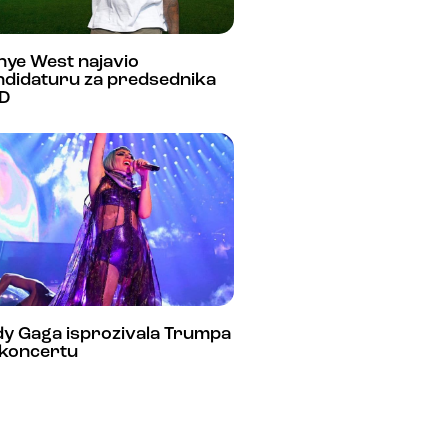
nye West najavio
ndidaturu za predsednika
D
dy Gaga isprozivala Trumpa
 koncertu