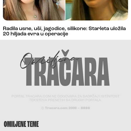
Radila usne, uši, jagodice, silikone: Starleta uložila
20 hiljada evra u operacije
PORTAL TRACARA.COM NE ODGOVARA ZA SADRŽAJ I ISTINITOST
TEKSTOVA PRENETIH SA DRUGIH PORTALA.
© Tracara.com 2008 –
2026
OMILJENE TEME