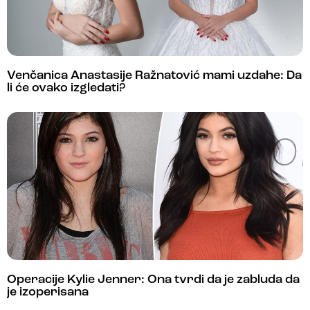
Venčanica Anastasije Ražnatović mami uzdahe: Da
li će ovako izgledati?
Operacije Kylie Jenner: Ona tvrdi da je zabluda da
je izoperisana