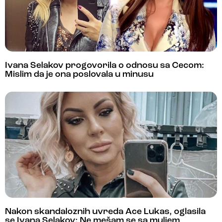
Ivana Selakov progovorila o odnosu sa Cecom:
Mislim da je ona poslovala u minusu
Nakon skandaloznih uvreda Ace Lukas, oglasila
se Ivana Selakov: Ne mešam se sa muljem