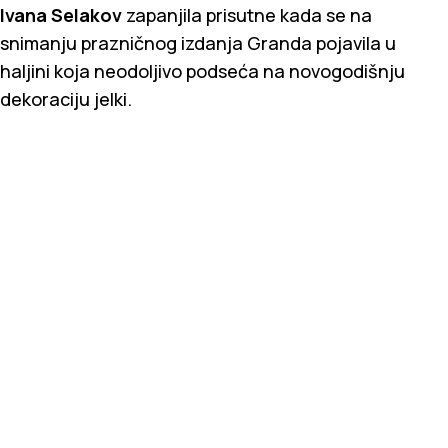
Ivana Selakov
zapanjila prisutne kada se na
snimanju prazničnog izdanja Granda pojavila u
haljini koja neodoljivo podseća na novogodišnju
dekoraciju jelki.