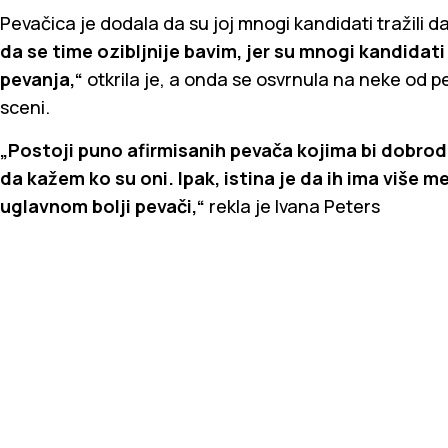
Pevačica je dodala da su joj mnogi kandidati tražili d
da se time ozibljnije bavim, jer su mnogi kandidati
pevanja,“
otkrila je, a onda se osvrnula na neke od p
sceni.
„Postoji puno afirmisanih pevača kojima bi dobrodoš
da kažem ko su oni. Ipak, istina je da ih ima više 
uglavnom bolji pevači,“
rekla je Ivana Peters