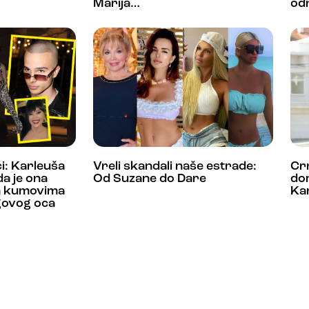
Marija…
od
i: Karleuša
Vreli skandali naše estrade:
Cr
 da je ona
Od Suzane do Dare
do
im kumovima
Ka
govog oca