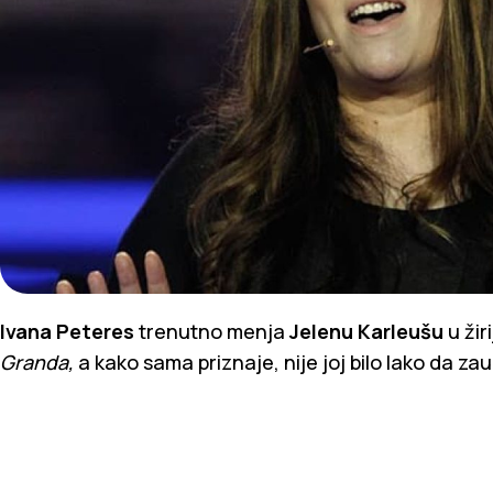
Ivana Peteres
trenutno menja
Jelenu Karleušu
u ži
Granda,
a kako sama priznaje, nije joj bilo lako da z