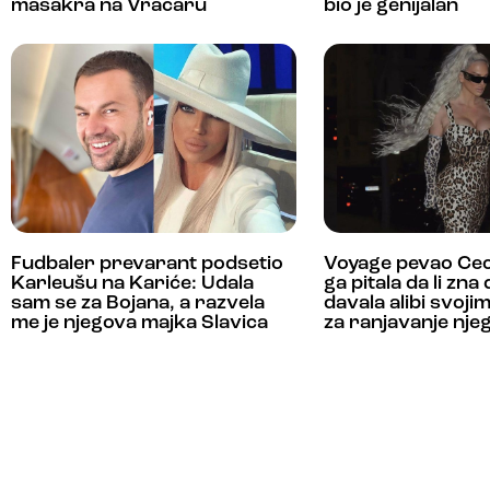
masakra na Vračaru
bio je genijalan
Fudbaler prevarant podsetio
Voyage pevao Cec
Karleušu na Kariće: Udala
ga pitala da li zna
sam se za Bojana, a razvela
davala alibi svoj
me je njegova majka Slavica
za ranjavanje nje