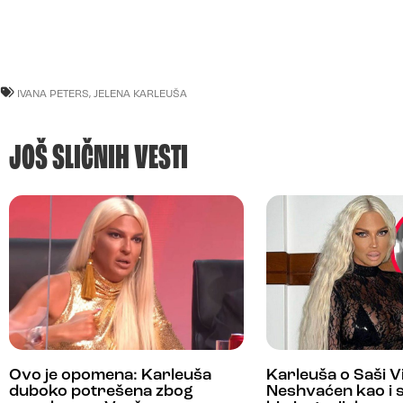
IVANA PETERS
,
JELENA KARLEUŠA
JOŠ SLIČNIH VESTI
Ovo je opomena: Karleuša
Karleuša o Saši V
duboko potrešena zbog
Neshvaćen kao i s