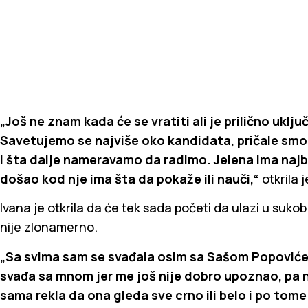
„Još ne znam kada će se vratiti ali je prilično uklj
Savetujemo se najviše oko kandidata, pričale smo 
i šta dalje nameravamo da radimo. Jelena ima najb
došao kod nje ima šta da pokaže ili nauči,“
otkrila 
Ivana je otkrila da će tek sada početi da ulazi u sukob
nije zlonamerno.
„Sa svima sam se svađala osim sa Sašom Popoviće
svađa sa mnom jer me još nije dobro upoznao, pa n
sama rekla da ona gleda sve crno ili belo i po tome