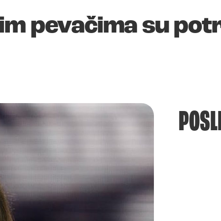
im pevačima su pot
POSL