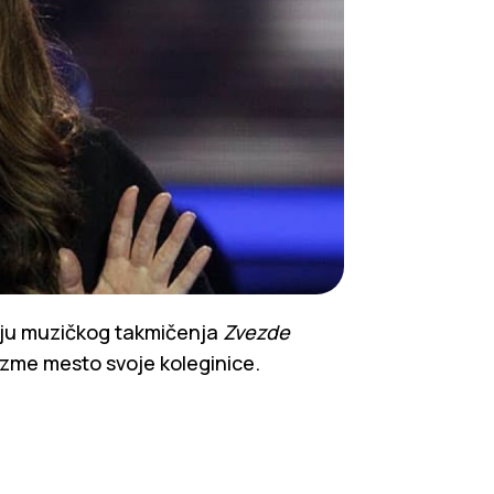
riju muzičkog takmičenja
Zvezde
auzme mesto svoje koleginice.