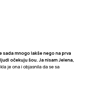
je sada mnogo lakše nego na prva
 ljudi očekuju šou. Ja nisam Jelena,
kla je ona i objasnila da se sa