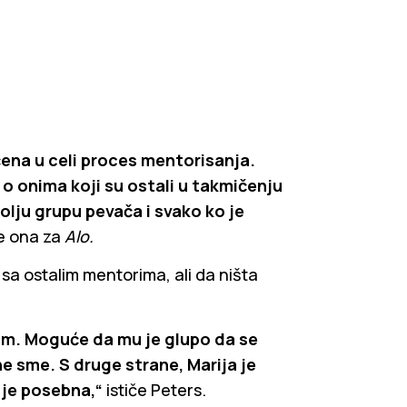
učena u celi proces mentorisanja.
o onima koji su ostali u takmičenju
olju grupu pevača i svako ko je
je ona za
Alo.
 sa ostalim mentorima, ali da ništa
m. Moguće da mu je glupo da se
e sme. S druge strane, Marija je
 je posebna,“
ističe Peters.