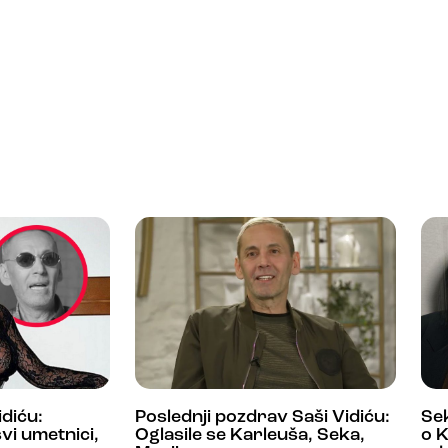
idiću:
Poslednji pozdrav Saši Vidiću:
Sek
vi umetnici,
Oglasile se Karleuša, Seka,
o K