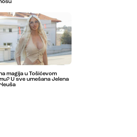
nosu
na magija u Tošićevom
mu? U sve umešana Jelena
rleuša