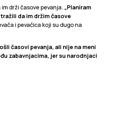
a im drži časove pevanja.
„Planiram
 tražili da im držim časove
evača i pevačica koji su dugo na
li časovi pevanja, ali nije na meni
među zabavnjacima, jer su narodnjaci