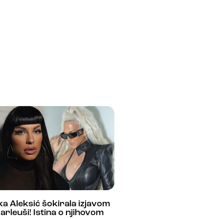
a Aleksić šokirala izjavom
arleuši! Istina o njihovom