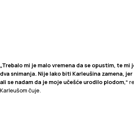
„Trebalo mi je malo vremena da se opustim, te mi 
dva snimanja. Nije lako biti Karleušina zamena, jer
ali se nadam da je moje učešće urodilo plodom,“
re
Karleušom čuje.