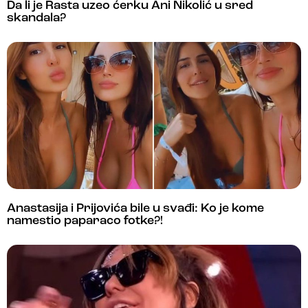
Da li je Rasta uzeo ćerku Ani Nikolić u sred
skandala?
Anastasija i Prijovića bile u svađi: Ko je kome
namestio paparaco fotke?!