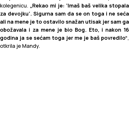
kolegenicu.
„Rekao mi je: ‘Imaš baš velika stopala
za devojku’. Sigurna sam da se on toga i ne seća
ali na mene je to ostavilo snažan utisak jer sam ga
obožavala i za mene je bio Bog. Eto, i nakon 16
godina ja se sećam toga jer me je baš povredilo“
,
otkrila je Mandy.