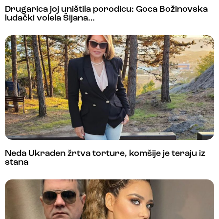
Drugarica joj uništila porodicu: Goca Božinovska
ludački volela Šijana…
Neda Ukraden žrtva torture, komšije je teraju iz
stana