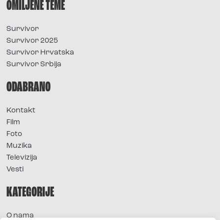
OMILJENE TEME
Survivor
Survivor 2025
Survivor Hrvatska
Survivor Srbija
ODABRANO
Kontakt
Film
Foto
Muzika
Televizija
Vesti
KATEGORIJE
O nama