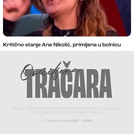
Kritično stanje Ane Nikolić, primljena u bolnicu
PORTAL TRACARA.COM NE ODGOVARA ZA SADRŽAJ I ISTINITOST
TEKSTOVA PRENETIH SA DRUGIH PORTALA.
© Tracara.com 2008 –
2026