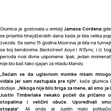
Glumica je gostovala u emisiji
Jamesa Cordena
gd
se prisetila tinejdžerskih dana kada je bila velika pop
zvezda. Sa samo 15 godina Moorova je bila na turneji
sa boj bendovima
Backstreet boys
i
N’Sync
, i iz to
perioda nosi divne uspomene. Ipak, jedan momenat
nije bio baš tako sjajan za mladu Mandy.
„Sećam se da uglavnom momke nisam mnogo
viđala jer sam nastupala pre njih“
, kaže glumica i
dodaje:
„Nikoga nije bilo briga za mene, ali smo ja 
Justin Timberlake nekako počeli da pričamo o
stopalima i veličini obuće. Upoređivali smo
stopala“
. Ali onda je Justin malo potkačio