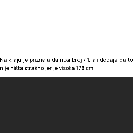
Na kraju je priznala da nosi broj 41, ali dodaje da to
nije ništa strašno jer je visoka 178 cm.