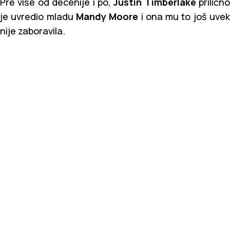
Pre više od decenije i po,
Justin Timberlake
prilično
je uvredio mladu
Mandy Moore
i ona mu to još uve
nije zaboravila.