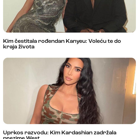
Kim čestitala rođendan Kanyeu: Voleću te do
kraja života
Uprkos razvodu: Kim Kardashian zadržala
prezime West