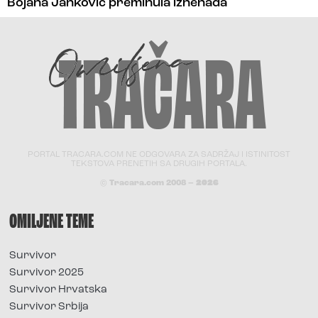
Bojana Janković preminula iznenada
PORTAL TRACARA.COM NE ODGOVARA ZA SADRŽAJ I ISTINITOST
TEKSTOVA PRENETIH SA DRUGIH PORTALA.
© Tracara.com 2008 –
2026
OMILJENE TEME
Survivor
Survivor 2025
Survivor Hrvatska
Survivor Srbija