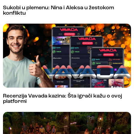
Sukobi u plemenu: Nina i Aleksa u žestokom
konfliktu
Recenzija Vavada kazina: Šta igrači kažu o ovoj
platformi