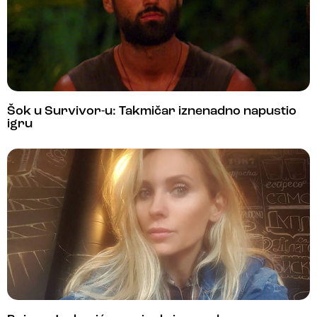
Šok u Survivor-u: Takmičar iznenadno napustio
igru