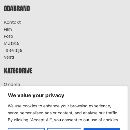
ODABRANO
Kontakt
Film
Foto
Muzika
Televizija
Vesti
KATEGORIJE
O nama
Sve vesti
We value your privacy
Extra
We use cookies to enhance your browsing experience,
Foto
serve personalised ads or content, and analyse our traffic.
Moda
By clicking "Accept All", you consent to our use of cookies.
TV
Život