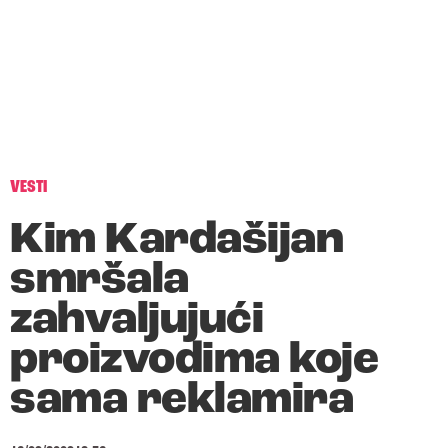
VESTI
Kim Kardašijan
smršala
zahvaljujući
proizvodima koje
sama reklamira