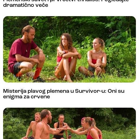
dramatično veče
Misterija plavog plemena u Survivor-u: Oni su
enigma za crvene