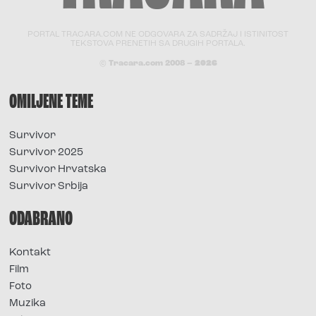
PORTAL TRACARA.COM NE ODGOVARA ZA SADRŽAJ I ISTINITOST
TEKSTOVA PRENETIH SA DRUGIH PORTALA.
© Tracara.com 2008 –
2026
OMILJENE TEME
Survivor
Survivor 2025
Survivor Hrvatska
Survivor Srbija
ODABRANO
Kontakt
Film
Foto
Muzika