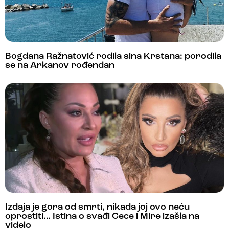
Bogdana Ražnatović rodila sina Krstana: porodila
se na Arkanov rođendan
Izdaja je gora od smrti, nikada joj ovo neću
oprostiti… Istina o svađi Cece i Mire izašla na
videlo