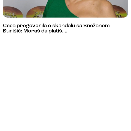
Ceca progovorila o skandalu sa Snežanom
Đurišić: Moraš da platiš….