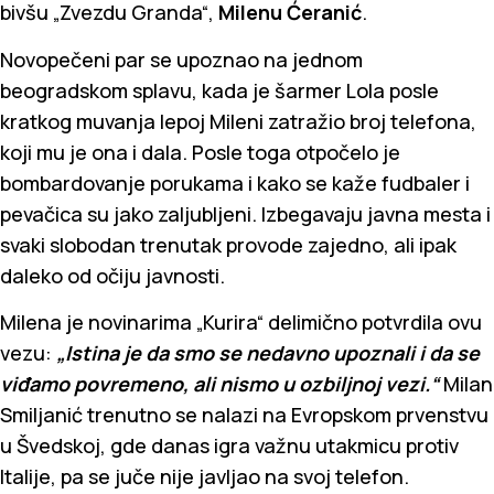
bivšu „Zvezdu Granda“,
Milenu Ćeranić
.
Novopečeni par se upoznao na jednom
beogradskom splavu, kada je šarmer Lola posle
kratkog muvanja lepoj Mileni zatražio broj telefona,
koji mu je ona i dala. Posle toga otpočelo je
bombardovanje porukama i kako se kaže fudbaler i
pevačica su jako zaljubljeni. Izbegavaju javna mesta i
svaki slobodan trenutak provode zajedno, ali ipak
daleko od očiju javnosti.
Milena je novinarima „Kurira“ delimično potvrdila ovu
vezu:
„Istina je da smo se nedavno upoznali i da se
viđamo povremeno, ali nismo u ozbiljnoj vezi.“
Milan
Smiljanić trenutno se nalazi na Evropskom prvenstvu
u Švedskoj, gde danas igra važnu utakmicu protiv
Italije, pa se juče nije javljao na svoj telefon.