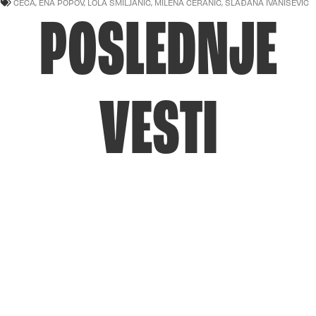
CECA
,
ENA POPOV
,
LOLA SMILJANIĆ
,
MILENA ĆERANIĆ
,
SLAĐANA IVANIŠEVIĆ
POSLEDNJE
VESTI