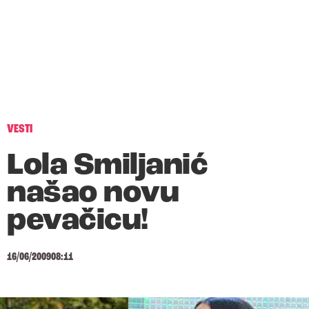
VESTI
Lola Smiljanić
našao novu
pevačicu!
16/06/2009
08:11