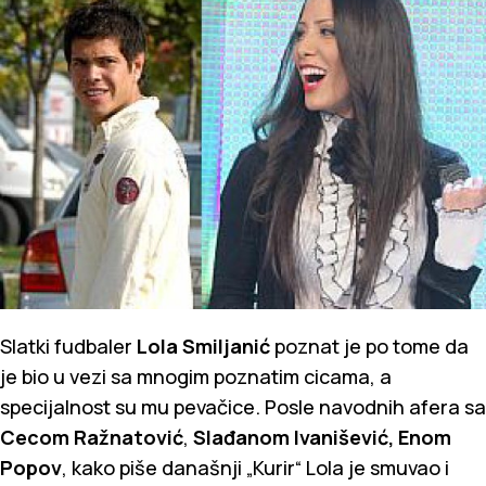
Slatki fudbaler
Lola Smiljanić
poznat je po tome da
je bio u vezi sa mnogim poznatim cicama, a
specijalnost su mu pevačice. Posle navodnih afera sa
Cecom Ražnatović
,
Slađanom Ivanišević, Enom
Popov
, kako piše današnji „Kurir“ Lola je smuvao i