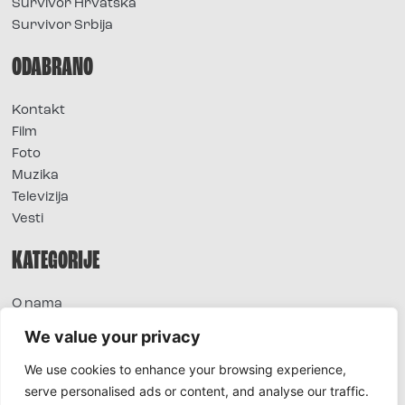
Survivor Hrvatska
Survivor Srbija
ODABRANO
Kontakt
Film
Foto
Muzika
Televizija
Vesti
KATEGORIJE
O nama
Sve vesti
We value your privacy
Extra
We use cookies to enhance your browsing experience,
Foto
serve personalised ads or content, and analyse our traffic.
Moda