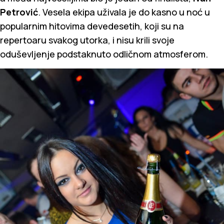
Petrović
. Vesela ekipa uživala je do kasno u noć u
popularnim hitovima devedesetih, koji su na
repertoaru svakog utorka, i nisu krili svoje
oduševljenje podstaknuto odličnom atmosferom.