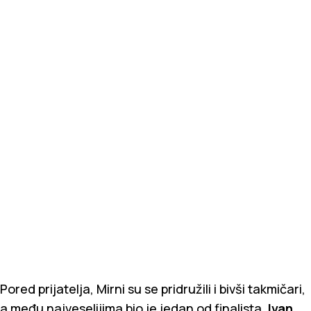
Pored prijatelja, Mirni su se pridružili i bivši takmičari,
a među najveselijima bio je jedan od finalista,
Ivan