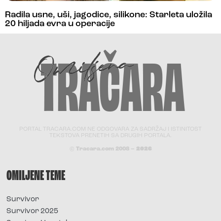
Radila usne, uši, jagodice, silikone: Starleta uložila
20 hiljada evra u operacije
PORTAL TRACARA.COM NE ODGOVARA ZA SADRŽAJ I ISTINITOST
TEKSTOVA PRENETIH SA DRUGIH PORTALA.
© Tracara.com 2008 –
2026
OMILJENE TEME
Survivor
Survivor 2025