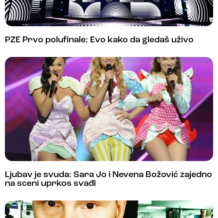
PZE Prvo polufinale: Evo kako da gledaš uživo
Ljubav je svuda: Sara Jo i Nevena Božović zajedno
na sceni uprkos svađi