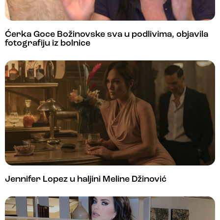
Ćerka Goce Božinovske sva u podlivima, objavila
fotografiju iz bolnice
Jennifer Lopez u haljini Meline Džinović