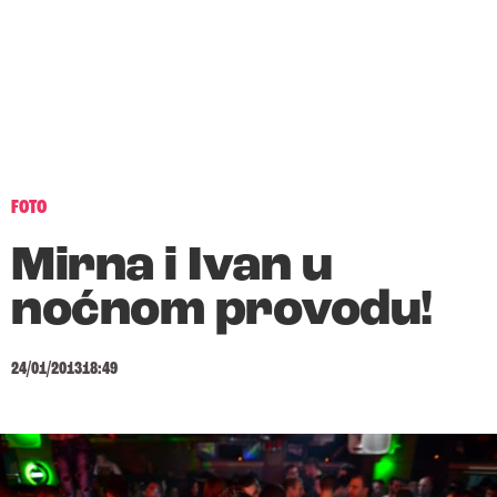
FOTO
Mirna i Ivan u
noćnom provodu!
24/01/2013
18:49