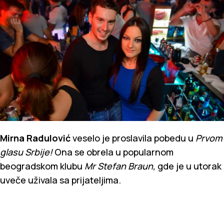
Mirna Radulović
veselo je proslavila pobedu u
Prvom
glasu Srbije!
Ona se obrela u popularnom
beogradskom klubu
Mr Stefan Braun,
gde je u utorak
uveče uživala sa prijateljima.