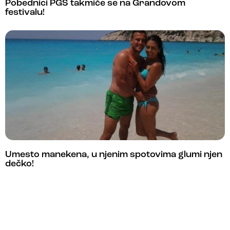
Pobednici PGS takmiče se na Grandovom
festivalu!
Umesto manekena, u njenim spotovima glumi njen
dečko!