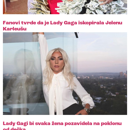
Fanovi tvrde da je Lady Gaga iskopirala Jelenu
Karleušu
Lady Gagi bi svaka žena pozavidela na poklonu
od dečka