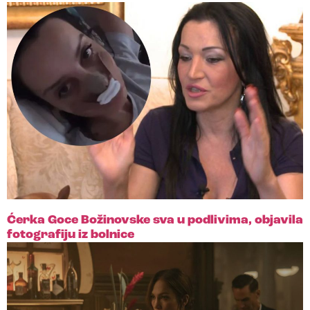
Ćerka Goce Božinovske sva u podlivima, objavila
fotografiju iz bolnice