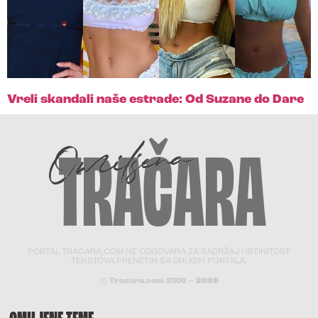
Vreli skandali naše estrade: Od Suzane do Dare
PORTAL TRACARA.COM NE ODGOVARA ZA SADRŽAJ I ISTINITOST
TEKSTOVA PRENETIH SA DRUGIH PORTALA.
© Tracara.com 2008 –
2026