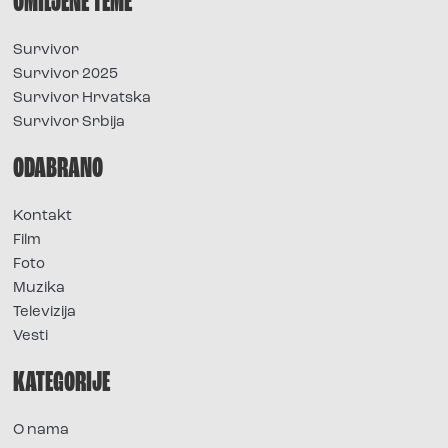
OMILJENE TEME
Survivor
Survivor 2025
Survivor Hrvatska
Survivor Srbija
ODABRANO
Kontakt
Film
Foto
Muzika
Televizija
Vesti
KATEGORIJE
O nama