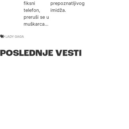
fiksni
prepoznatljivog
telefon,
imidža.
preruši se u
muškarca…
LADY GAGA
POSLEDNJE VESTI