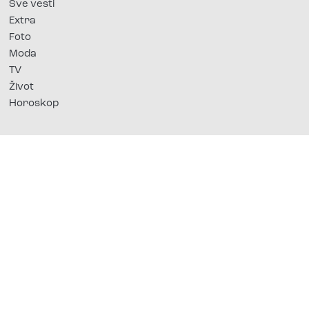
Sve vesti
Extra
Foto
Moda
TV
Život
Horoskop