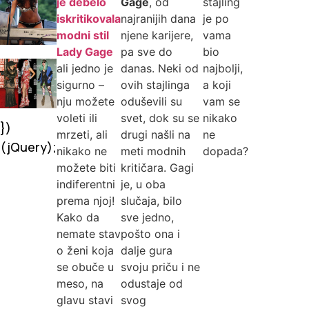
je debelo
Gage
, od
stajling
iskritikovala
najranijih dana
je po
modni stil
njene karijere,
vama
Lady Gage
pa sve do
bio
ali jedno je
danas. Neki od
najbolji,
sigurno –
ovih stajlinga
a koji
nju možete
oduševili su
vam se
voleti ili
svet, dok su se
nikako
})
mrzeti, ali
drugi našli na
ne
(jQuery);
nikako ne
meti modnih
dopada?
možete biti
kritičara. Gagi
indiferentni
je, u oba
prema njoj!
slučaja, bilo
Kako da
sve jedno,
nemate stav
pošto ona i
o ženi koja
dalje gura
se obuče u
svoju priču i ne
meso, na
odustaje od
glavu stavi
svog