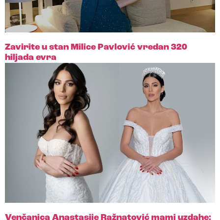
Zavirite u stan Milice Pavlović vredan 320
hiljada evra
Venčanica Anastasije Ražnatović mami uzdahe: