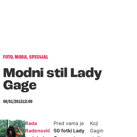
FOTO
,
MODA
,
SPECIJAL
Modni stil Lady
Gage
06/01/2012
12:00
Rada
Pred vama je
Koji
Radenović
50 fotki Lady
Gagin