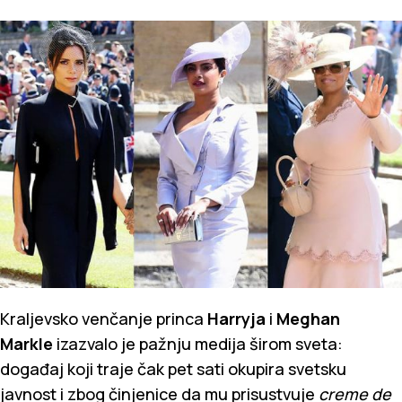
Kraljevsko venčanje princa
Harryja
i
Meghan
Markle
izazvalo je pažnju medija širom sveta:
događaj koji traje čak pet sati okupira svetsku
javnost i zbog činjenice da mu prisustvuje
creme de