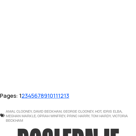
Pages:
1
2
3
4
5
6
7
8
9
10
11
12
13
AMAL CLOONEY
,
DAVID BECKHAM
,
GEORGE CLOONEY
,
HOT
,
IDRIS ELBA
,
MEGHAN MARKLE
,
OPRAH WINFREY
,
PRINC HARRY
,
TOM HARDY
,
VICTORIA
BECKHAM