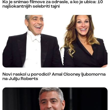
Ko je snimao filmove za odrasle, a ko je ubica: 10
najšokantnijih selebriti tajni
Novi raskol u porodici? Amal Clooney ljubomorna
na Juliju Roberts