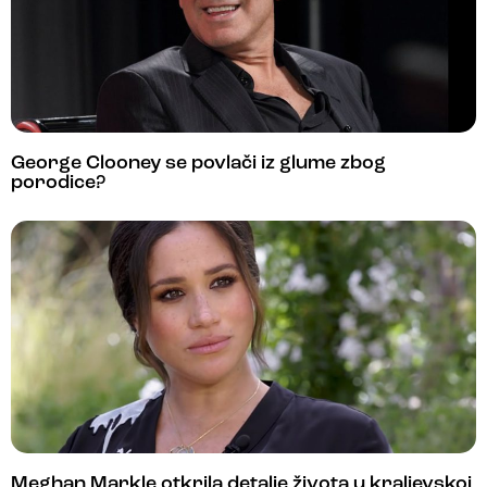
George Clooney se povlači iz glume zbog
porodice?
Meghan Markle otkrila detalje života u kraljevskoj