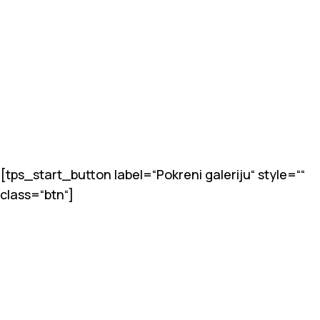
[tps_start_button label=“Pokreni galeriju“ style=““
class=“btn“]