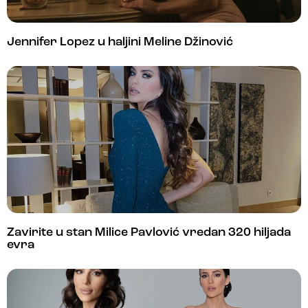
Jennifer Lopez u haljini Meline Džinović
Zavirite u stan Milice Pavlović vredan 320 hiljada
evra