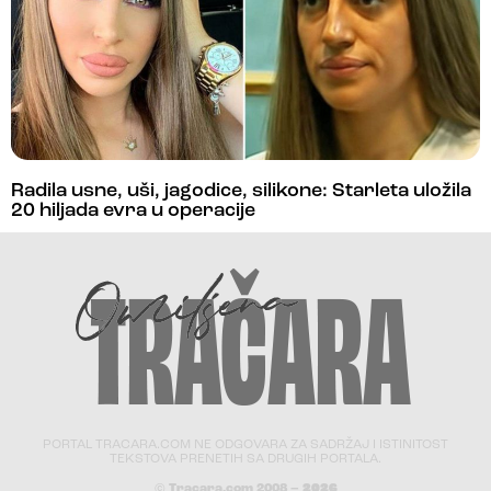
Radila usne, uši, jagodice, silikone: Starleta uložila
20 hiljada evra u operacije
PORTAL TRACARA.COM NE ODGOVARA ZA SADRŽAJ I ISTINITOST
TEKSTOVA PRENETIH SA DRUGIH PORTALA.
© Tracara.com 2008 –
2026