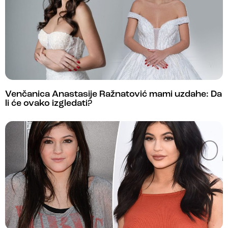
Venčanica Anastasije Ražnatović mami uzdahe: Da
li će ovako izgledati?