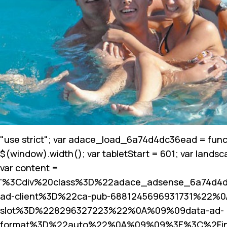
"use strict"; var adace_load_6a74d4dc36ead = funct
$(window).width(); var tabletStart = 601; var landsc
var content =
'%3Cdiv%20class%3D%22adace_adsense_6a74d4
ad-client%3D%22ca-pub-6881245696931731%22%
slot%3D%228296327223%22%0A%09%09data-ad-
format%3D%22auto%22%0A%09%09%3E%3C%2Fin