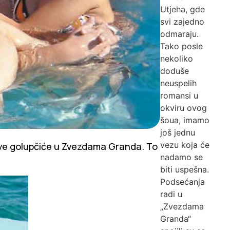
Utjeha, gde
svi zajedno
odmaraju.
Tako posle
nekoliko
doduše
neuspelih
romansi u
okviru ovog
šoua, imamo
još jednu
vezu koja će
ove golupčiće u Zvezdama Granda. To
nadamo se
biti uspešna.
Podsećanja
radi u
„Zvezdama
Granda“