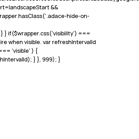
rt
=landscapeStart &&
wrapper.hasClass('.adace-hide-on-
 if($wrapper.css('visibility') ===
re when visible. var refreshIntervalId
== 'visible' ) {
tervalId); } }, 999); }