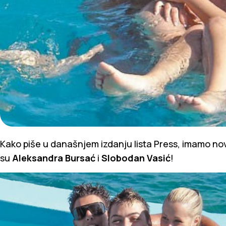
Kako piše u današnjem izdanju lista Press, imamo n
su
Aleksandra Bursać
i
Slobodan Vasić
!