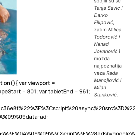
spojili su se
Tanja Savić i
Darko
Filipović
,
zatim
Milica
Todorović i
Nenad
Jovanović
i
možda
najpoznatija
veza
Rada
Manojlović i
ion(){ var viewport =
Milan
apeStart = 801; var tabletEnd = 961;
Stanković
.
dc36e8f%22%3E%3Cscript%20async%20src%3D%22
0A%09%09data-ad-
s%3E%0A%09%09%3Cscript%3E%28adsbygoogle%