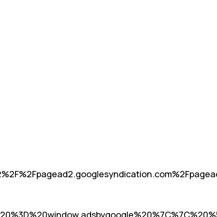
%2F%2Fpagead2.googlesyndication.com%2Fpag
20%3D%20window.adsbygoogle%20%7C%7C%20%5