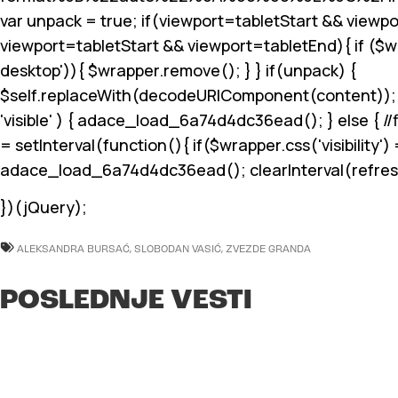
var unpack = true; if(viewport
=tabletStart && viewpo
viewport
=tabletStart && viewport
=tabletEnd){ if ($
desktop')){ $wrapper.remove(); } } if(unpack) {
$self.replaceWith(decodeURIComponent(content)); } }
'visible' ) { adace_load_6a74d4dc36ead(); } else { //fi
= setInterval(function(){ if($wrapper.css('visibility') =
adace_load_6a74d4dc36ead(); clearInterval(refreshIn
})(jQuery);
ALEKSANDRA BURSAĆ
,
SLOBODAN VASIĆ
,
ZVEZDE GRANDA
POSLEDNJE VESTI