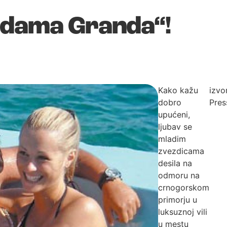
zdama Granda“!
Kako kažu
izvor
dobro
Pres
upućeni,
ljubav se
mladim
zvezdicama
desila na
odmoru na
crnogorskom
primorju u
luksuznoj vili
u mestu