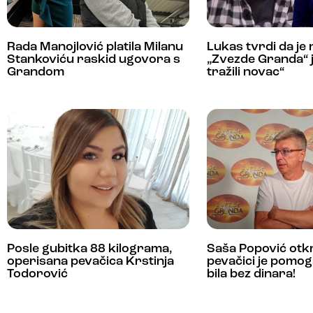
Rada Manojlović platila Milanu
Lukas tvrdi da je
Stankoviću raskid ugovora s
„Zvezde Granda“ j
Grandom
tražili novac“
Posle gubitka 88 kilograma,
Saša Popović otkr
operisana pevačica Krstinja
pevačici je pomog
Todorović
bila bez dinara!