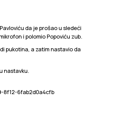
avloviću da je prošao u sledeći
mikrofon i polomio Popoviću zub.
idi pukotina, a zatim nastavio da
 u nastavku.
-8f12-6fab2d0a4cfb