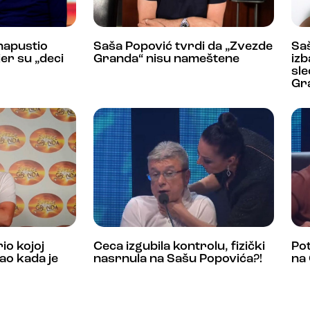
 napustio
Saša Popović tvrdi da „Zvezde
Sa
er su „deci
Granda“ nisu nameštene
izb
sle
Gr
io kojoj
Ceca izgubila kontrolu, fizički
Pot
ao kada je
nasrnula na Sašu Popovića?!
na 