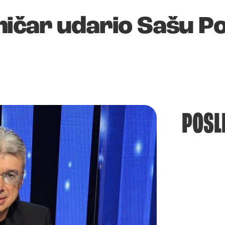
ičar udario Sašu Po
POSL