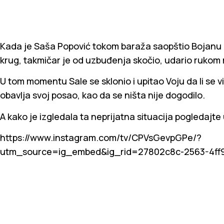
Kada je Saša Popović tokom baraža saopštio Bojanu P
krug, takmičar je od uzbuđenja skočio, udario rukom 
U tom momentu Sale se sklonio i upitao Voju da li se v
obavlja svoj posao, kao da se ništa nije dogodilo.
A kako je izgledala ta neprijatna situacija pogledajte
https://www.instagram.com/tv/CPVsGevpGPe/?
utm_source=ig_embed&ig_rid=27802c8c-2563-4ff9