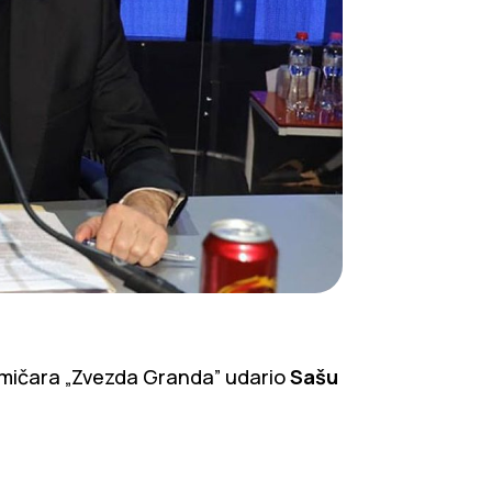
akmičara „Zvezda Granda” udario
Sašu