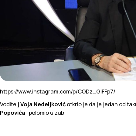
https://www.instagram.com/p/CODz_GiFFp7/
Voditelj
Voja Nedeljković
otkrio je da je jedan od t
Popovića
i polomio u zub.