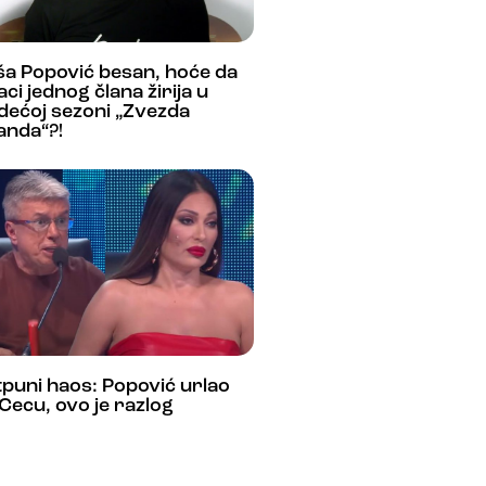
ša Popović besan, hoće da
aci jednog člana žirija u
dećoj sezoni „Zvezda
anda“?!
puni haos: Popović urlao
Cecu, ovo je razlog