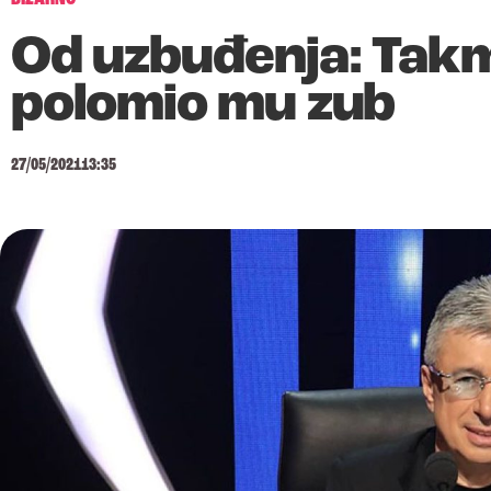
Od uzbuđenja: Takm
polomio mu zub
27/05/2021
13:35