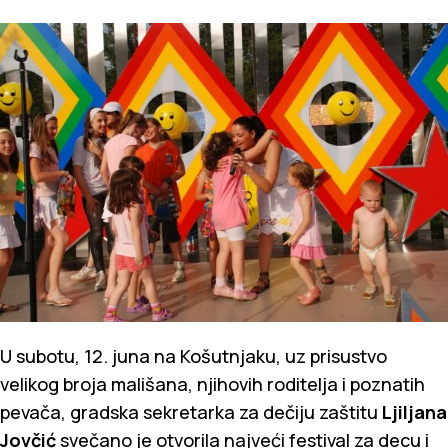
U subotu, 12. juna na Košutnjaku, uz prisustvo
velikog broja mališana, njihovih roditelja i poznatih
pevača, gradska sekretarka za dečiju zaštitu
Ljiljana
Jovčić
svečano je otvorila najveći festival za decu i