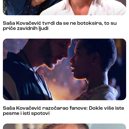
Saša Kovačević tvrdi da se ne botoksira, to su
priče zavidnih ljudi
Saša Kovačević razočarao fanove: Dokle više iste
pesme i isti spotovi