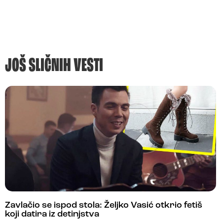
JOŠ SLIČNIH VESTI
Zavlačio se ispod stola: Željko Vasić otkrio fetiš
koji datira iz detinjstva