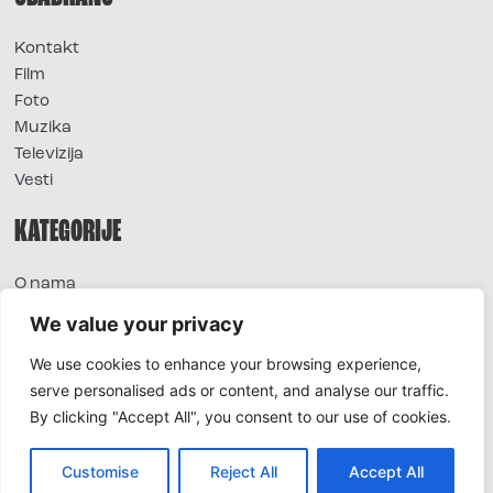
Kontakt
Film
Foto
Muzika
Televizija
Vesti
KATEGORIJE
O nama
Sve vesti
We value your privacy
Extra
We use cookies to enhance your browsing experience,
Foto
serve personalised ads or content, and analyse our traffic.
Moda
By clicking "Accept All", you consent to our use of cookies.
TV
Život
Horoskop
Customise
Reject All
Accept All