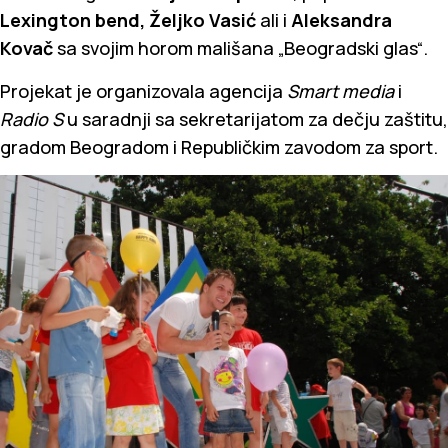
Lexington bend, Željko Vasić
ali i
Aleksandra
Kovač
sa svojim horom mališana „Beogradski glas“.
Projekat je organizovala agencija
Smart media
i
Radio S
u saradnji sa sekretarijatom za dečju zaštitu,
gradom Beogradom i Republičkim zavodom za sport.