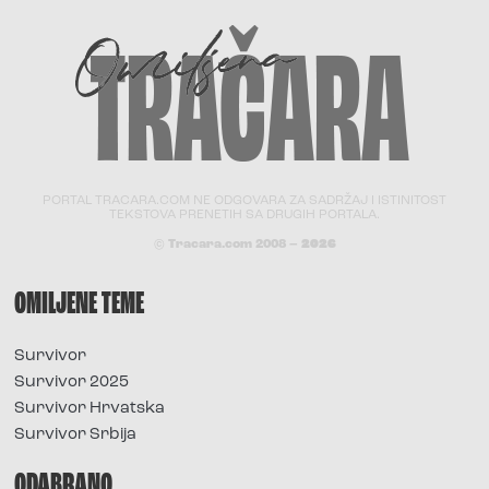
PORTAL TRACARA.COM NE ODGOVARA ZA SADRŽAJ I ISTINITOST
TEKSTOVA PRENETIH SA DRUGIH PORTALA.
© Tracara.com 2008 –
2026
OMILJENE TEME
Survivor
Survivor 2025
Survivor Hrvatska
Survivor Srbija
ODABRANO