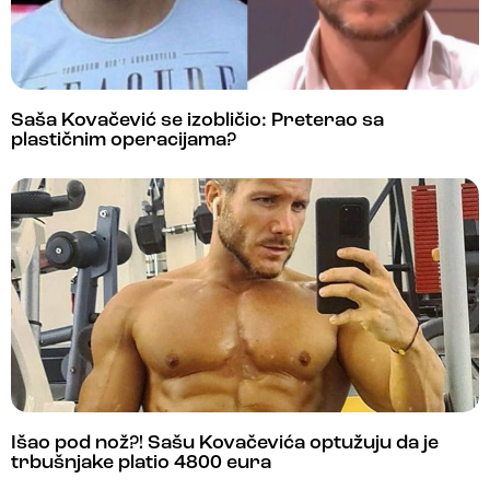
Saša Kovačević se izobličio: Preterao sa
plastičnim operacijama?
Išao pod nož?! Sašu Kovačevića optužuju da je
trbušnjake platio 4800 eura