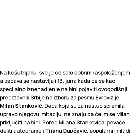
Na Košutnjaku, sve je odisalo dobrim raspoloženjem
a zabava se nastavlja i 13. juna kada će se kao
specijalno iznenadjenje na bini pojaviti ovogodišnji
predstavnik Srbije na izboru za pesmu Evrovizije,
Milan Stanković
. Deca koja su za nastup spremila
upravo njegovu imitaciju, ne znaju da će im se Milan
priključiti na bini. Pored Milana Stankovića, pevaće i
deliti autograme i
Tijana Dapčević
, popularni i mladi