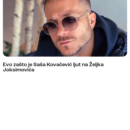
Evo zašto je Saša Kovačević ljut na Željka
Joksimovića