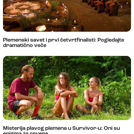
Plemenski savet i prvi četvrtfinalisti: Pogledajte
dramatično veče
Misterija plavog plemena u Survivor-u: Oni su
enigma za crvene