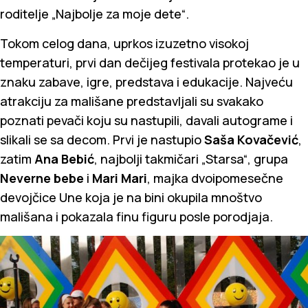
roditelje „Najbolje za moje dete“.
Tokom celog dana, uprkos izuzetno visokoj
temperaturi, prvi dan dečijeg festivala protekao je u
znaku zabave, igre, predstava i edukacije. Najveću
atrakciju za mališane predstavljali su svakako
poznati pevači koju su nastupili, davali autograme i
slikali se sa decom. Prvi je nastupio
Saša Kovačević
,
zatim
Ana Bebić
, najbolji takmičari „Starsa“, grupa
Neverne bebe
i
Mari Mari
, majka dvoipomesečne
devojčice Une koja je na bini okupila mnoštvo
mališana i pokazala finu figuru posle porodjaja.