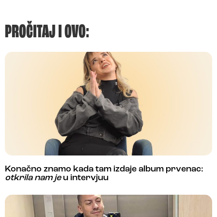
PROČITAJ I OVO:
Konačno znamo kada tam izdaje album prvenac:
otkrila nam je
u intervjuu