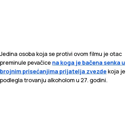
Jedina osoba koja se protivi ovom filmu je otac
preminule pevačice
na koga je bačena senka u
brojnim prisećanjima prijatelja zvezde
koja je
podlegla trovanju alkoholom u 27. godini.