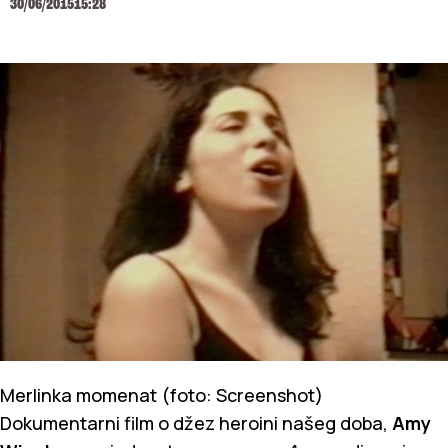
30/06/2015
15:28
Merlinka momenat (foto: Screenshot)
Dokumentarni film o džez heroini našeg doba,
Amy