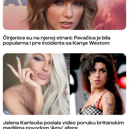
Činjenice su na njenoj strani: Pevačica je bila
popularna i pre incidenta sa Kanye Westom
Jelena Karleuša poslala video poruku britanskim
medijima povodom ‘Amy’ afere