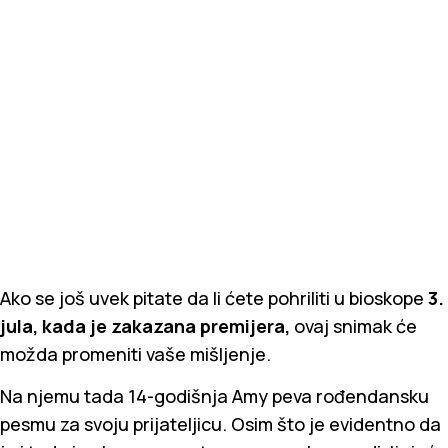
Ako se još uvek pitate da li ćete pohriliti u bioskope
3.
jula, kada je zakazana premijera,
ovaj snimak će
možda promeniti vaše mišljenje.
Na njemu tada 14-godišnja Amy peva rođendansku
pesmu za svoju prijateljicu. Osim što je evidentno da