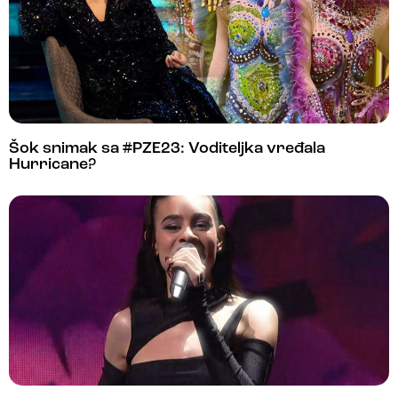
Šok snimak sa #PZE23: Voditeljka vređala
Hurricane?