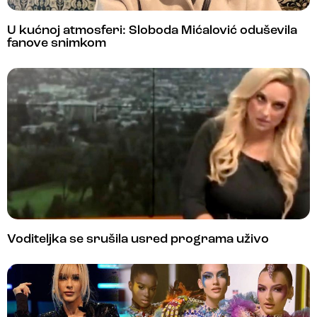
U kućnoj atmosferi: Sloboda Mićalović oduševila
fanove snimkom
Voditeljka se srušila usred programa uživo