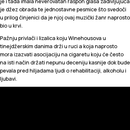
je i tada imala neverovatan raspon glasa zadivljujuća
je džez obrada te jednostavne pesmice što svedoči
u prilog činjenici da je njoj ovaj muzički žanr naprosto
bio u krvi.
Pažnju privlači i lizalica koju Winehousova u
tinejdžerskim danima drži u ruci a koja naprosto
mora izazvati asocijaciju na cigaretu koju će često
na isti način držati nepunu deceniju kasnije dok bude
pevala pred hiljadama ljudi o rehabilitaciji, alkoholu i
ljubavi.