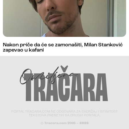
Nakon priče da će se zamonašiti, Milan Stanković
zapevao u kafani
PORTAL TRACARA.COM NE ODGOVARA ZA SADRŽAJ I ISTINITOST
TEKSTOVA PRENETIH SA DRUGIH PORTALA.
© Tracara.com 2008 –
2026